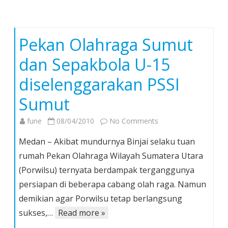
Pekan Olahraga Sumut
dan Sepakbola U-15
diselenggarakan PSSI
Sumut
on
fune
08/04/2010
No Comments
Pekan
Medan – Akibat mundurnya Binjai selaku tuan
Olahraga
rumah Pekan Olahraga Wilayah Sumatera Utara
Sumut
(Porwilsu) ternyata berdampak terganggunya
dan
persiapan di beberapa cabang olah raga. Namun
Sepakbola
U-
demikian agar Porwilsu tetap berlangsung
15
sukses,…
Read more »
diselenggarakan