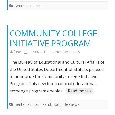
PSSI
Berita Lain Lain
Sumut
COMMUNITY COLLEGE
INITIATIVE PROGRAM
on
fune
08/04/2010
No Comments
COMMUNITY
The Bureau of Educational and Cultural Affairs of
COLLEGE
the United States Department of State is pleased
INITIATIVE
to announce the Community College Initiative
PROGRAM
Program. This new international educational
exchange program enables…
Read more »
Berita Lain Lain
,
Pendidikan - Beasiswa