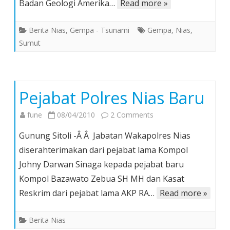
Korban
Badan Geologi Amerika…
Read more »
Jiwa
Berita Nias
,
Gempa - Tsunami
Gempa
,
Nias
,
Sumut
Pejabat Polres Nias Baru
on
fune
08/04/2010
2 Comments
Pejabat
Gunung Sitoli -Â Â Jabatan Wakapolres Nias
Polres
diserahterimakan dari pejabat lama Kompol
Nias
Johny Darwan Sinaga kepada pejabat baru
Baru
Kompol Bazawato Zebua SH MH dan Kasat
Reskrim dari pejabat lama AKP RA…
Read more »
Berita Nias