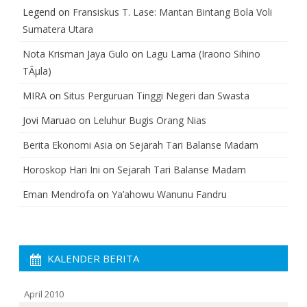
Legend
on
Fransiskus T. Lase: Mantan Bintang Bola Voli
Sumatera Utara
Nota Krisman Jaya Gulo
on
Lagu Lama (Iraono Sihino
TÃµla)
MIRA
on
Situs Perguruan Tinggi Negeri dan Swasta
Jovi Maruao
on
Leluhur Bugis Orang Nias
Berita Ekonomi Asia
on
Sejarah Tari Balanse Madam
Horoskop Hari Ini
on
Sejarah Tari Balanse Madam
Eman Mendrofa
on
Ya’ahowu Wanunu Fandru
KALENDER BERITA
April 2010