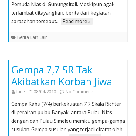
Pemuda Nias di Gunungsitoli. Meskipun agak
Pemuda
Pancasila
terlambat ditayangkan, berita dari kegiatan
Nias
sarasehan tersebut…
Read more »
Berita Lain Lain
Gempa 7,7 SR Tak
Akibatkan Korban Jiwa
on
fune
08/04/2010
No Comments
Gempa
Gempa Rabu (7/4) berkekuatan 7,7 Skala Richter
7,7
di perairan pulau Banyak, antara Pulau Nias
SR
dengan dan Pulau Simeleu memicu gempa-gempa
Tak
susulan. Gempa susulan yang terjadi dicatat oleh
Akibatkan