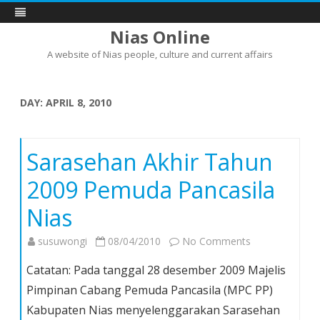
Nias Online
A website of Nias people, culture and current affairs
Skip
to
content
DAY:
APRIL 8, 2010
Sarasehan Akhir Tahun
2009 Pemuda Pancasila
Nias
on
susuwongi
08/04/2010
No Comments
Sarasehan
Catatan: Pada tanggal 28 desember 2009 Majelis
Akhir
Pimpinan Cabang Pemuda Pancasila (MPC PP)
Tahun
Kabupaten Nias menyelenggarakan Sarasehan
2009