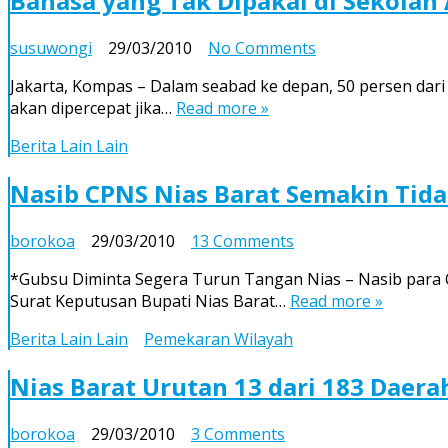
Bahasa yang Tak Dipakai di Sekolah
on
susuwongi
29/03/2010
No Comments
Bahasa
Jakarta, Kompas – Dalam seabad ke depan, 50 persen dari 
yang
akan dipercepat jika…
Read more »
Tak
Dipakai
Berita Lain Lain
di
Sekolah
Nasib CPNS Nias Barat Semakin Tida
Akan
Punah
on
borokoa
29/03/2010
13 Comments
Nasib
*Gubsu Diminta Segera Turun Tangan Nias – Nasib para Ca
CPNS
Surat Keputusan Bupati Nias Barat…
Read more »
Nias
Barat
Berita Lain Lain
Pemekaran Wilayah
Semakin
Tidak
Nias Barat Urutan 13 dari 183 Daera
Jelas
on
borokoa
29/03/2010
3 Comments