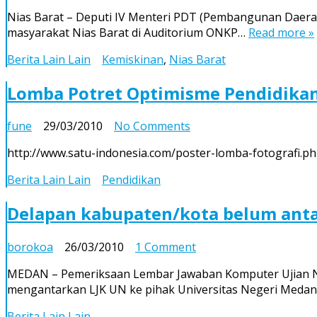
Nias
Nias Barat – Deputi IV Menteri PDT (Pembangunan Daera
Barat
masyarakat Nias Barat di Auditorium ONKP…
Read more »
Urutan
13
Berita Lain Lain
Kemiskinan
,
Nias Barat
dari
183
Lomba Potret Optimisme Pendidikan
Daerah
Tertinggal
on
fune
29/03/2010
No Comments
di
Lomba
Indonesia
http://www.satu-indonesia.com/poster-lomba-fotografi.p
Potret
Optimisme
Berita Lain Lain
Pendidikan
Pendidikan
di
Delapan kabupaten/kota belum anta
Indonesia
on
borokoa
26/03/2010
1 Comment
Delapan
MEDAN – Pemeriksaan Lembar Jawaban Komputer Ujian Nas
kabupaten/kota
mengantarkan LJK UN ke pihak Universitas Negeri Meda
belum
antar
Berita Lain Lain