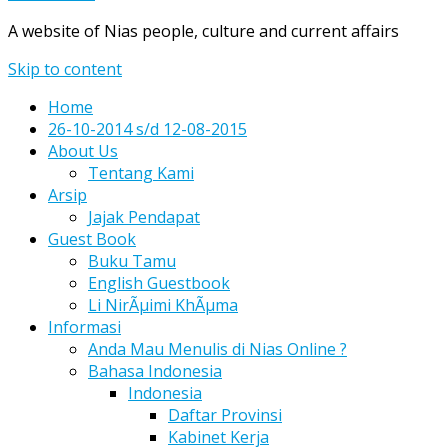
A website of Nias people, culture and current affairs
Skip to content
Home
26-10-2014 s/d 12-08-2015
About Us
Tentang Kami
Arsip
Jajak Pendapat
Guest Book
Buku Tamu
English Guestbook
Li NirÃµimi KhÃµma
Informasi
Anda Mau Menulis di Nias Online ?
Bahasa Indonesia
Indonesia
Daftar Provinsi
Kabinet Kerja