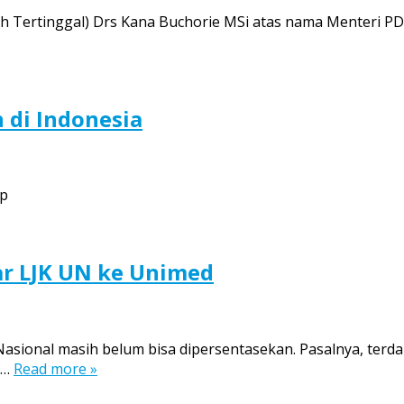
h Tertinggal) Drs Kana Buchorie MSi atas nama Menteri P
 di Indonesia
hp
r LJK UN ke Unimed
ional masih belum bisa dipersentasekan. Pasalnya, terdap
n…
Read more »