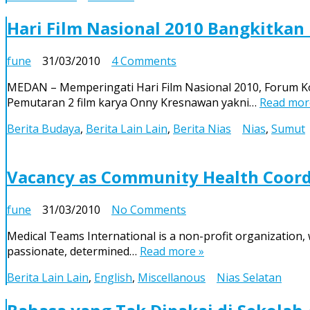
untuk
Mengelola
Hari Film Nasional 2010 Bangkitkan
Ekonomi
on
fune
31/03/2010
4 Comments
Hari
MEDAN – Memperingati Hari Film Nasional 2010, Forum Kom
Film
Pemutaran 2 film karya Onny Kresnawan yakni…
Read mor
Nasional
2010
Berita Budaya
,
Berita Lain Lain
,
Berita Nias
Nias
,
Sumut
Bangkitkan
Perfilman
Sumut
Vacancy as Community Health Coord
on
fune
31/03/2010
No Comments
Vacancy
Medical Teams International is a non-profit organization, 
as
passionate, determined…
Read more »
Community
Health
Berita Lain Lain
,
English
,
Miscellanous
Nias Selatan
Coordination