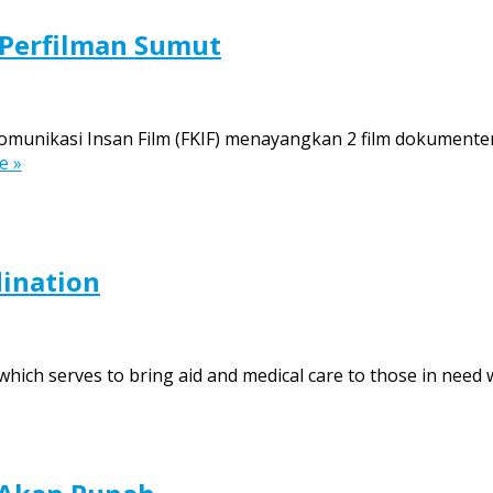
 Perfilman Sumut
unikasi Insan Film (FKIF) menayangkan 2 film dokumenter 
e »
ination
which serves to bring aid and medical care to those in need 