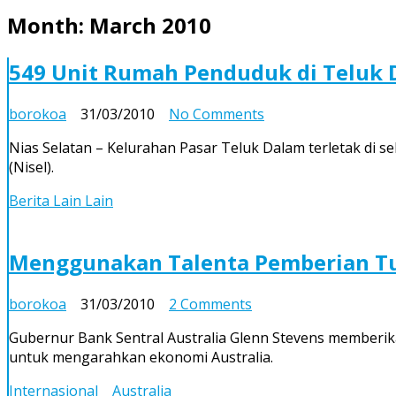
Month:
March 2010
549 Unit Rumah Penduduk di Teluk D
on
borokoa
31/03/2010
No Comments
549
Nias Selatan – Kelurahan Pasar Teluk Dalam terletak di s
Unit
(Nisel).
Rumah
Penduduk
Berita Lain Lain
di
Teluk
Dalam
Menggunakan Talenta Pemberian T
di
Rehabilitasi
on
borokoa
31/03/2010
2 Comments
NGO
Menggunakan
Gubernur Bank Sentral Australia Glenn Stevens memberi
Talenta
untuk mengarahkan ekonomi Australia.
Pemberian
Tuhan
Internasional
Australia