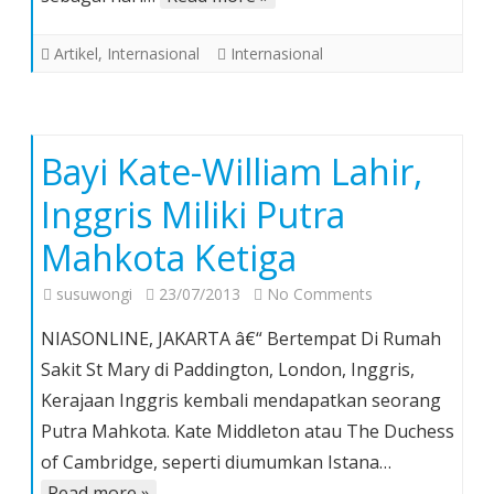
Artikel
,
Internasional
Internasional
Bayi Kate-William Lahir,
Inggris Miliki Putra
Mahkota Ketiga
on
susuwongi
23/07/2013
No Comments
Bayi
NIASONLINE, JAKARTA â€“ Bertempat Di Rumah
Kate-
Sakit St Mary di Paddington, London, Inggris,
William
Kerajaan Inggris kembali mendapatkan seorang
Lahir,
Putra Mahkota. Kate Middleton atau The Duchess
Inggris
Miliki
of Cambridge, seperti diumumkan Istana…
Putra
Read more »