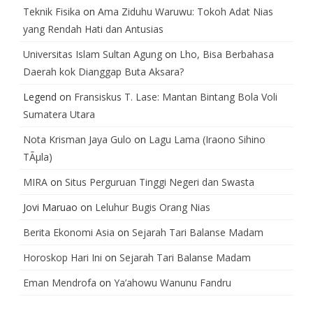
Teknik Fisika
on
Ama Ziduhu Waruwu: Tokoh Adat Nias
yang Rendah Hati dan Antusias
Universitas Islam Sultan Agung
on
Lho, Bisa Berbahasa
Daerah kok Dianggap Buta Aksara?
Legend
on
Fransiskus T. Lase: Mantan Bintang Bola Voli
Sumatera Utara
Nota Krisman Jaya Gulo
on
Lagu Lama (Iraono Sihino
TÃµla)
MIRA
on
Situs Perguruan Tinggi Negeri dan Swasta
Jovi Maruao
on
Leluhur Bugis Orang Nias
Berita Ekonomi Asia
on
Sejarah Tari Balanse Madam
Horoskop Hari Ini
on
Sejarah Tari Balanse Madam
Eman Mendrofa
on
Ya’ahowu Wanunu Fandru