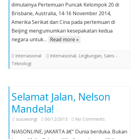
dimulainya Pertemuan Puncak Kelompok 20 di
AS
Brisbane, Australia, 14-16 November 2014,
dan
Amerika Serikat dan Cina pada pertemuan di
Cina
Mengurangi
Beijing mengumumkan kesepakatan kedua
Emisi
negara untuk…
Read more »
Gas
Rumah
Internasional
Internasional
,
Lingkungan
,
Sains -
Kaca
Teknologi
Selamat Jalan, Nelson
Mandela!
on
susuwongi
06/12/2013
No Comments
Selamat
NIASONLINE, JAKARTA â€“ Dunia berduka. Bukan
Jalan,