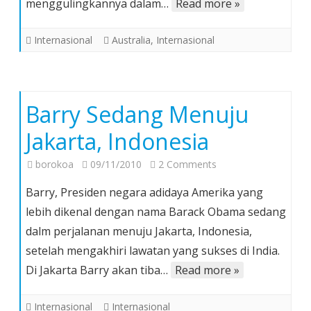
menggulingkannya dalam…
Read more »
Internasional
Australia
,
Internasional
Barry Sedang Menuju
Jakarta, Indonesia
on
borokoa
09/11/2010
2 Comments
Barry
Barry, Presiden negara adidaya Amerika yang
Sedang
lebih dikenal dengan nama Barack Obama sedang
Menuju
dalm perjalanan menuju Jakarta, Indonesia,
Jakarta,
setelah mengakhiri lawatan yang sukses di India.
Indonesia
Di Jakarta Barry akan tiba…
Read more »
Internasional
Internasional