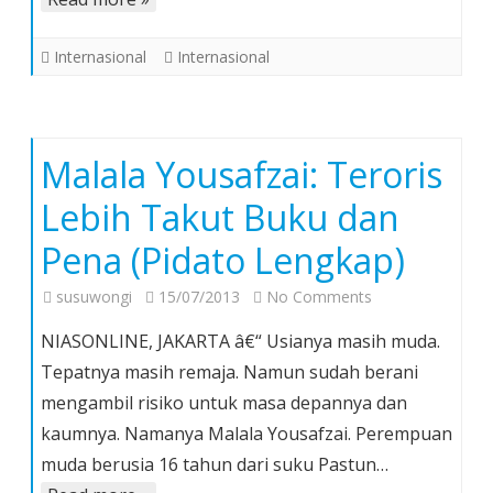
Mahkota
Ketiga
Internasional
Internasional
Malala Yousafzai: Teroris
Lebih Takut Buku dan
Pena (Pidato Lengkap)
on
susuwongi
15/07/2013
No Comments
Malala
NIASONLINE, JAKARTA â€“ Usianya masih muda.
Yousafzai:
Tepatnya masih remaja. Namun sudah berani
Teroris
mengambil risiko untuk masa depannya dan
Lebih
kaumnya. Namanya Malala Yousafzai. Perempuan
Takut
Buku
muda berusia 16 tahun dari suku Pastun…
dan