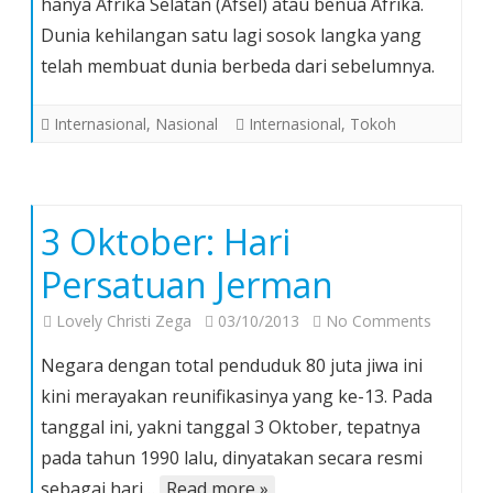
hanya Afrika Selatan (Afsel) atau benua Afrika.
Nelson
Dunia kehilangan satu lagi sosok langka yang
Mandela!
telah membuat dunia berbeda dari sebelumnya.
Internasional
,
Nasional
Internasional
,
Tokoh
3 Oktober: Hari
Persatuan Jerman
on
Lovely Christi Zega
03/10/2013
No Comments
3
Negara dengan total penduduk 80 juta jiwa ini
Oktober:
kini merayakan reunifikasinya yang ke-13. Pada
Hari
tanggal ini, yakni tanggal 3 Oktober, tepatnya
Persatu
pada tahun 1990 lalu, dinyatakan secara resmi
Jerman
sebagai hari…
Read more »