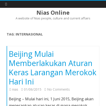
Nias Online
A website of Nias people, culture and current affairs
Skip
to
content
TAG:
INTERNASIONAL
Beijing Mulai
Memberlakukan Aturan
Keras Larangan Merokok
Hari Ini
on
nias
01/06/2015
No Comments
Beijing
Beijing – Mulai hari ini, 1 Juni 2015, Beijing akan
Mulai
menerapkan aturan keras di mana merokok