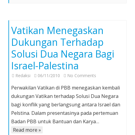
Vatikan Menegaskan
Dukungan Terhadap
Solusi Dua Negara Bagi
Israel-Palestina
on
Redaksi
06/11/2010
No Comments
Vatikan
Perwakilan Vatikan di PBB menegaskan kembali
Menegaskan
dukungan Vatikan terhadap Solusi Dua Negara
Dukungan
bagi konflik yang berlangsung antara Israel dan
Terhadap
Pelstina. Dalam presentasinya pada pertemuan
Solusi
Dua
Badan PBB untuk Bantuan dan Karya…
Negara
Read more »