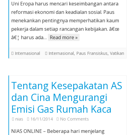
Uni Eropa harus mencari keseimbangan antara
Reformasi
reformasi ekonomi dan keadialan sosial. Paus
Ekonomi
menekankan pentingnya memperhatikan kaum
dan
Keadilan
pekerja dalam setiap rancangan kebijakan. â€œ
Sosial
â€¦ harus ada…
Read more »
Harus
Seimbang
Internasional
Internasional
,
Paus Fransiskus
,
Vatikan
Tentang Kesepakatan AS
dan Cina Mengurangi
Emisi Gas Rumah Kaca
on
nias
16/11/2014
No Comments
Tentang
NIAS ONLINE – Beberapa hari menjelang
Kesepakatan