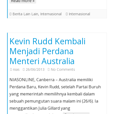
Read more »
Pena
(Pidato
Berita Lain Lain
,
Internasional
Internasional
Lengkap)
Kevin Rudd Kembali
Menjadi Perdana
Menteri Australia
on
nias
26/06/2013
No Comments
Kevin
NIASONLINE, Canberra – Australia memiliki
Rudd
Perdana Baru, Kevin Rudd, setelah Partai Buruh
Kembali
yang memerintah memilihnya kembali dalam
Menjadi
sebuah pemungutan suara malam ini (26/6). Ia
Perdana
Menteri
menggantikan Julia Gillard yang
Australia