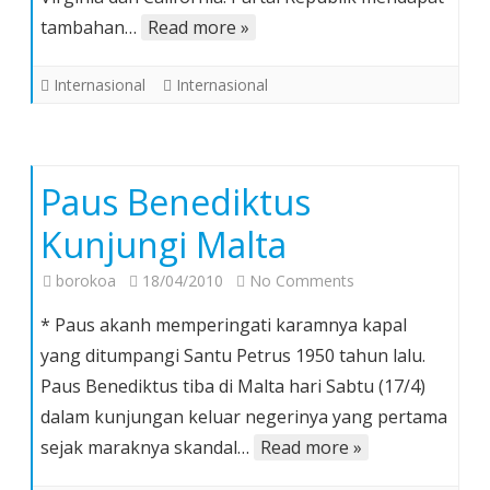
Mayoritas
tambahan…
Read more »
Internasional
Internasional
Paus Benediktus
Kunjungi Malta
on
borokoa
18/04/2010
No Comments
Paus
* Paus akanh memperingati karamnya kapal
Benediktus
yang ditumpangi Santu Petrus 1950 tahun lalu.
Kunjungi
Paus Benediktus tiba di Malta hari Sabtu (17/4)
Malta
dalam kunjungan keluar negerinya yang pertama
sejak maraknya skandal…
Read more »