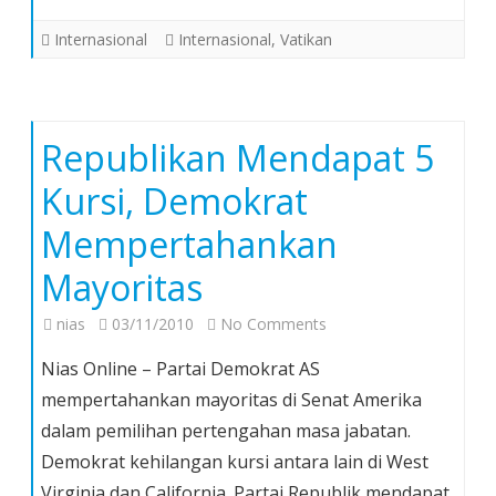
Bagi
Israel-
Internasional
Internasional
,
Vatikan
Palestina
Republikan Mendapat 5
Kursi, Demokrat
Mempertahankan
Mayoritas
on
nias
03/11/2010
No Comments
Republikan
Nias Online – Partai Demokrat AS
Mendapat
mempertahankan mayoritas di Senat Amerika
5
dalam pemilihan pertengahan masa jabatan.
Kursi,
Demokrat kehilangan kursi antara lain di West
Demokrat
Mempertahankan
Virginia dan California. Partai Republik mendapat