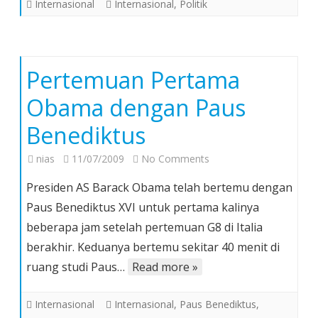
Internasional
Internasional
,
Politik
Pertemuan Pertama
Obama dengan Paus
Benediktus
on
nias
11/07/2009
No Comments
Pertemuan
Presiden AS Barack Obama telah bertemu dengan
Pertama
Paus Benediktus XVI untuk pertama kalinya
Obama
beberapa jam setelah pertemuan G8 di Italia
dengan
berakhir. Keduanya bertemu sekitar 40 menit di
Paus
Benediktus
ruang studi Paus…
Read more »
Internasional
Internasional
,
Paus Benediktus
,