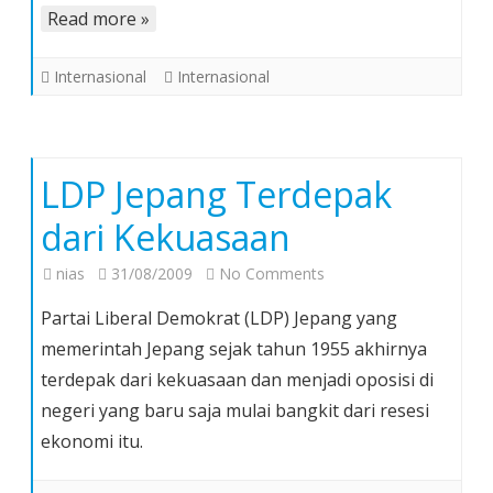
Read more »
Internasional
Internasional
LDP Jepang Terdepak
dari Kekuasaan
on
nias
31/08/2009
No Comments
LDP
Partai Liberal Demokrat (LDP) Jepang yang
Jepang
memerintah Jepang sejak tahun 1955 akhirnya
Terdepak
terdepak dari kekuasaan dan menjadi oposisi di
dari
negeri yang baru saja mulai bangkit dari resesi
Kekuasaan
ekonomi itu.