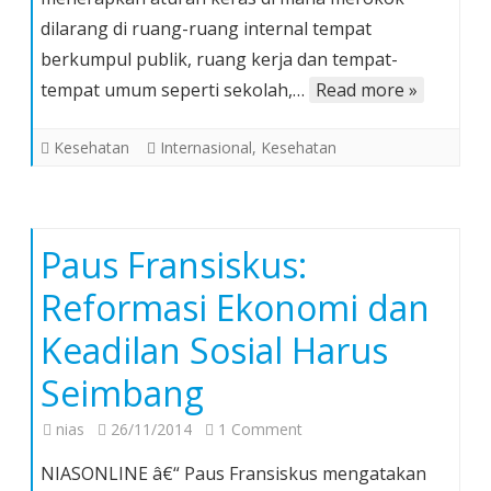
Memberlakukan
dilarang di ruang-ruang internal tempat
Aturan
berkumpul publik, ruang kerja dan tempat-
Keras
Larangan
tempat umum seperti sekolah,…
Read more »
Merokok
Hari
Kesehatan
Internasional
,
Kesehatan
Ini
Paus Fransiskus:
Reformasi Ekonomi dan
Keadilan Sosial Harus
Seimbang
on
nias
26/11/2014
1 Comment
Paus
NIASONLINE â€“ Paus Fransiskus mengatakan
Fransiskus: