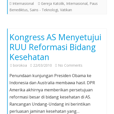
Internasional
Gereja Katolik
,
Internasional
,
Paus
Benediktus
,
Sains - Teknologi
,
Vatikan
Kongress AS Menyetujui
RUU Reformasi Bidang
Kesehatan
on
borokoa
22/03/2010
No Comments
Kongress
Penundaan kunjungan Presiden Obama ke
AS
Indonesia dan Australia membawa hasil. DPR
Menyetujui
Amerika akhirnya memberikan persetujuan
RUU
reformasi besar di bidang kesehatan di AS.
Reformasi
Bidang
Rancangan Undang-Undang ini berintikan
Kesehatan
perluasan jaminan kesehatan yang…