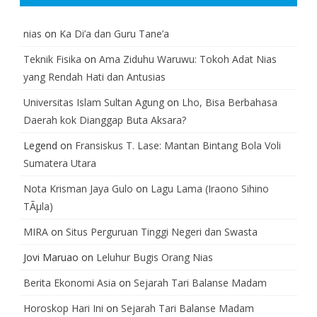
nias
on
Ka Di’a dan Guru Tane’a
Teknik Fisika
on
Ama Ziduhu Waruwu: Tokoh Adat Nias
yang Rendah Hati dan Antusias
Universitas Islam Sultan Agung
on
Lho, Bisa Berbahasa
Daerah kok Dianggap Buta Aksara?
Legend
on
Fransiskus T. Lase: Mantan Bintang Bola Voli
Sumatera Utara
Nota Krisman Jaya Gulo
on
Lagu Lama (Iraono Sihino
TÃµla)
MIRA
on
Situs Perguruan Tinggi Negeri dan Swasta
Jovi Maruao
on
Leluhur Bugis Orang Nias
Berita Ekonomi Asia
on
Sejarah Tari Balanse Madam
Horoskop Hari Ini
on
Sejarah Tari Balanse Madam