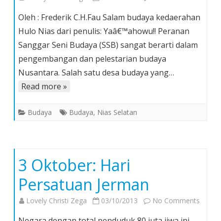
Sanggar
Oleh : Frederik C.H.Fau Salam budaya kedaerahan
Seni
Hulo Nias dari penulis: Yaâ€™ahowu!! Peranan
Budaya
Sanggar Seni Budaya (SSB) sangat berarti dalam
Hilisawa
pengembangan dan pelestarian budaya
dan
Pernak-
Nusantara. Salah satu desa budaya yang…
pernik
Read more »
Peningg
Leluhur
Budaya
Budaya
,
Nias Selatan
di
Nias
3 Oktober: Hari
Persatuan Jerman
on
Lovely Christi Zega
03/10/2013
No Comments
3
Negara dengan total penduduk 80 juta jiwa ini