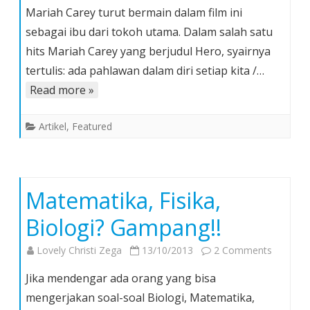
The
Mariah Carey turut bermain dalam film ini
Butler:
sebagai ibu dari tokoh utama. Dalam salah satu
Kisah
hits Mariah Carey yang berjudul Hero, syairnya
Nyata
tertulis: ada pahlawan dalam diri setiap kita /…
Manta
Pelaya
Read more »
di
Gedun
Artikel
,
Featured
Putih
dan
Jiwa
Kepah
Matematika, Fisika,
Dalam
Biologi? Gampang!!
Diri
Kita
on
Lovely Christi Zega
13/10/2013
2 Comments
Matemat
Jika mendengar ada orang yang bisa
Fisika,
mengerjakan soal-soal Biologi, Matematika,
Biologi?