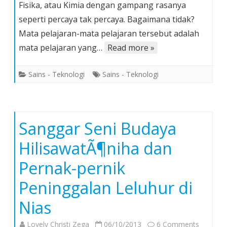
Fisika, atau Kimia dengan gampang rasanya
Gampang
seperti percaya tak percaya. Bagaimana tidak?
Mata pelajaran-mata pelajaran tersebut adalah
mata pelajaran yang…
Read more »
Sains - Teknologi
Sains - Teknologi
Sanggar Seni Budaya
HilisawatÃ¶niha dan
Pernak-pernik
Peninggalan Leluhur di
Nias
on
Lovely Christi Zega
06/10/2013
6 Comments