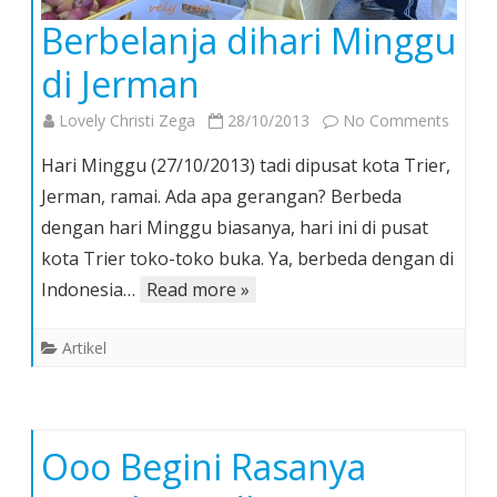
Berbelanja dihari Minggu
di Jerman
on
Lovely Christi Zega
28/10/2013
No Comments
Berbel
Hari Minggu (27/10/2013) tadi dipusat kota Trier,
dihari
Jerman, ramai. Ada apa gerangan? Berbeda
Mingg
dengan hari Minggu biasanya, hari ini di pusat
di
kota Trier toko-toko buka. Ya, berbeda dengan di
Jerma
Indonesia…
Read more »
Artikel
Ooo Begini Rasanya