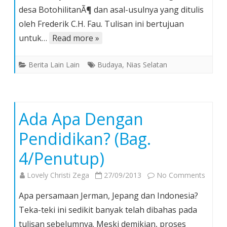
desa BotohilitanÃ¶ dan asal-usulnya yang ditulis
Botohili
oleh Frederik C.H. Fau. Tulisan ini bertujuan
untuk…
Read more »
Berita Lain Lain
Budaya
,
Nias Selatan
Ada Apa Dengan
Pendidikan? (Bag.
4/Penutup)
on
Lovely Christi Zega
27/09/2013
No Comments
Ada
Apa persamaan Jerman, Jepang dan Indonesia?
Apa
Teka-teki ini sedikit banyak telah dibahas pada
Denga
tulisan sebelumnya. Meski demikian, proses
Pendid