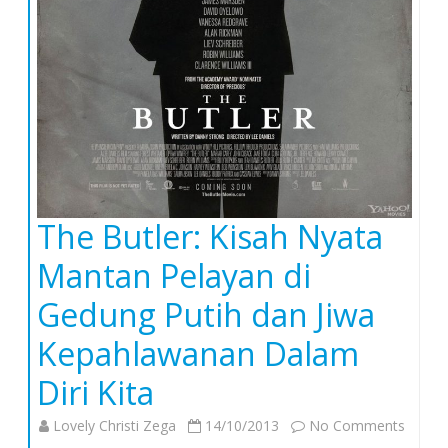
The Butler: Kisah Nyata
Mantan Pelayan di
Gedung Putih dan Jiwa
Kepahlawanan Dalam
Diri Kita
on
Lovely Christi Zega
14/10/2013
No Comments