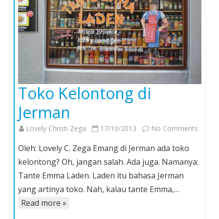
Toko Kelontong di
Jerman
on
Lovely Christi Zega
17/10/2013
No Comments
Toko
Oleh: Lovely C. Zega Emang di Jerman ada toko
Kelon
kelontong? Oh, jangan salah. Ada juga. Namanya:
di
Tante Emma Laden. Laden itu bahasa Jerman
Jerma
yang artinya toko. Nah, kalau tante Emma,…
Read more »