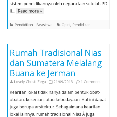
3)
sistem pendidikannya oleh negara lain setelah PD
II…
Read more »
Pendidikan - Beasiswa
Opini
,
Pendidikan
Rumah Tradisional Nias
dan Sumatera Melalang
Buana ke Jerman
on
Lovely Christi Zega
21/09/2013
1 Comment
Rumah
Kearifan lokal tidak hanya dalam bentuk obat-
Tradision
obatan, kesenian, atau kebudayaan. Hal ini dapat
Nias
juga berupa arsitektur. Sebagaimana kearifan
dan
lokal lainnya, rumah tradisional Nias Â juga
Sumatera