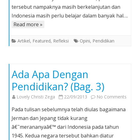
tersebut nampaknya masih berkelanjutan dan
(Bag.
4/Penu
Indonesia masih perlu belajar dalam banyak hal….
Read more »
Artikel
,
Featured
,
Refleksi
Opini
,
Pendidikan
Ada Apa Dengan
Pendidikan? (Bag. 3)
on
Lovely Christi Zega
22/09/2013
No Comments
Ada
Pada tulisan sebelumnya telah diulas bagaimana
Apa
Jerman dan Jepang tidak kurang
Denga
â€˜merananyaâ€™ dari Indonesia pada tahun
Pendid
1945. Kedua negara tersebut bahkan diatur
(Bag.