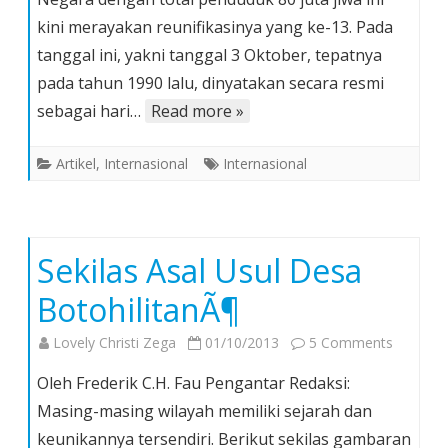
Oktobe
kini merayakan reunifikasinya yang ke-13. Pada
Hari
tanggal ini, yakni tanggal 3 Oktober, tepatnya
Persat
pada tahun 1990 lalu, dinyatakan secara resmi
Jerma
sebagai hari…
Read more »
Artikel
,
Internasional
Internasional
Sekilas Asal Usul Desa
BotohilitanÃ¶
on
Lovely Christi Zega
01/10/2013
5 Comments
Sekilas
Oleh Frederik C.H. Fau Pengantar Redaksi:
Asal
Masing-masing wilayah memiliki sejarah dan
Usul
keunikannya tersendiri. Berikut sekilas gambaran
Desa