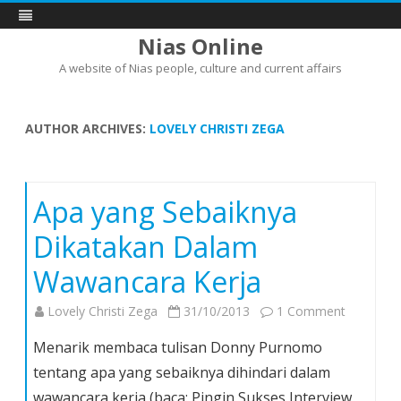
Nias Online
A website of Nias people, culture and current affairs
Skip
to
content
AUTHOR ARCHIVES:
LOVELY CHRISTI ZEGA
Apa yang Sebaiknya
Dikatakan Dalam
Wawancara Kerja
on
Lovely Christi Zega
31/10/2013
1 Comment
Apa
Menarik membaca tulisan Donny Purnomo
yang
tentang apa yang sebaiknya dihindari dalam
Sebaikny
wawancara kerja (baca: Pingin Sukses Interview
Dikataka