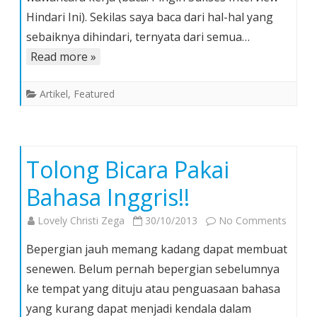
Hindari Ini). Sekilas saya baca dari hal-hal yang
Dalam
Wawanca
sebaiknya dihindari, ternyata dari semua…
Kerja
Read more »
Artikel
,
Featured
Tolong Bicara Pakai
Bahasa Inggris!!
on
Lovely Christi Zega
30/10/2013
No Comments
Tolon
Bepergian jauh memang kadang dapat membuat
Bicara
senewen. Belum pernah bepergian sebelumnya
Pakai
ke tempat yang dituju atau penguasaan bahasa
Bahas
yang kurang dapat menjadi kendala dalam
Inggris!