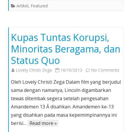
Artikel
,
Featured
Kupas Tuntas Korupsi,
Minoritas Beragama, dan
Status Quo
on
Lovely Christi Zega
16/10/2013
No Comments
Kupas
Oleh Lovely Christi Zega Dalam film yang berjudul
Tunta
sama dengan namanya, Lincoln digambarkan
Korups
tewas ditembak segera setelah pengesahan
Minori
Amandemen 13 Â disahkan. Amandemen ke-13
Berag
dan
yang disahkan pada masa kepemimpinannya ini
Status
berisi…
Read more »
Quo