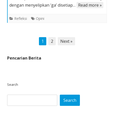
Indone
dengan menyelipkan ‘ga’ disetiap…
Read more »
Refleksi
Opini
Posts
1
2
Next »
pagination
Pencarian Berita
Search
Search