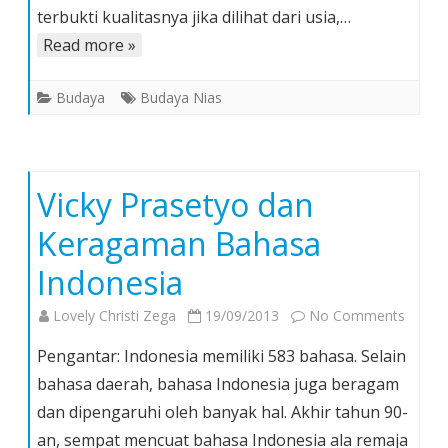
Melalang
terbukti kualitasnya jika dilihat dari usia,…
Buana
Read more »
ke
Jerman
Budaya
Budaya Nias
Vicky Prasetyo dan
Keragaman Bahasa
Indonesia
on
Lovely Christi Zega
19/09/2013
No Comments
Vicky
Pengantar: Indonesia memiliki 583 bahasa. Selain
Praset
bahasa daerah, bahasa Indonesia juga beragam
dan
dan dipengaruhi oleh banyak hal. Akhir tahun 90-
Kerag
an, sempat mencuat bahasa Indonesia ala remaja
Bahas