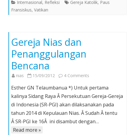
Internasional
,
Refleksi
Gereja Katolik
,
Paus
Fransiskus
,
Vatikan
Gereja Nias dan
Penanggulangan
Bencana
on
nias
15/09/2012
4 Comments
Gereja
Esther GN Telaumbanua *) Untuk pertama
Nias
kalinya Sidang Raya Â Persekutuan Gereja-Gereja
dan
di Indonesia (SR-PGI) akan dilaksanakan pada
Penanggulangan
tahun 2014 di Kepulauan Nias. Â Sudah Â tentu
Bencana
Â SR-PGI ke 16Â ini disambut dengan…
Read more »