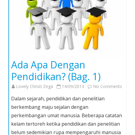
Ada Apa Dengan
Pendidikan? (Bag. 1)
on
Lovely Christi Zega
14/09/2013
No Comments
Ada
Dalam sejarah, pendidikan dan penelitian
Apa
berkembang maju sejalan dengan
Denga
perkembangan umat manusia. Beberapa catatan
Pendid
kelam tertoreh ketika pendidikan dan penelitian
(Bag.
1)
belum sedemikian rupa mempengaruhi manusia