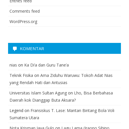
Entries feed
Comments feed
WordPress.org
KOMENTAR
nias
on
Ka Di’a dan Guru Tane’a
Teknik Fisika
on
Ama Ziduhu Waruwu: Tokoh Adat Nias
yang Rendah Hati dan Antusias
Universitas Islam Sultan Agung
on
Lho, Bisa Berbahasa
Daerah kok Dianggap Buta Aksara?
Legend
on
Fransiskus T. Lase: Mantan Bintang Bola Voli
Sumatera Utara
Nota Krisman Jaya Gulo
on
Lagu Lama (Iraono Sihino