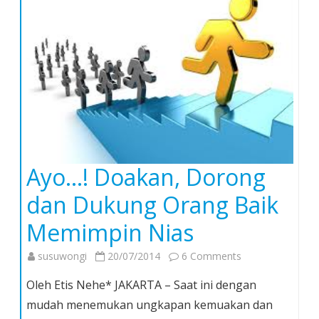
Ayo…! Doakan, Dorong
dan Dukung Orang Baik
Memimpin Nias
on
susuwongi
20/07/2014
6 Comments
Ayo…!
Oleh Etis Nehe* JAKARTA – Saat ini dengan
Doakan,
mudah menemukan ungkapan kemuakan dan
Dorong