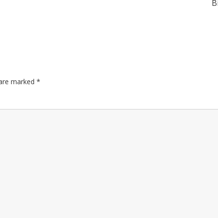
B
s are marked
*