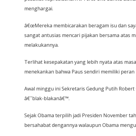
menghargai.
â€œMereka membicarakan beragam isu dan saya p
sangat antusias mencari pijakan bersama atas ma
melakukannya.
Terlihat kesepakatan yang lebih nyata atas ma
menekankan bahwa Paus sendiri memiliki peran
Awal minggu ini Sekretaris Gedung Putih Robe
â€˜blak-blakanâ€™.
Sejak Obama terpilih jadi Presiden November tah
bersahabat dengannya walaupun Obama mengubah