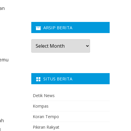
an
ARSIP BERITA
Arsip
Berita
temu
SITUS BERITA
Detik News
Kompas
Koran Tempo
ah
Pikiran Rakyat
l