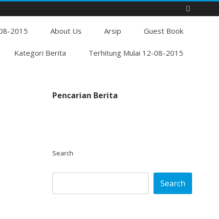
Skip
-08-2015
to
About Us
Arsip
Guest Book
content
Kategori Berita
Terhitung Mulai 12-08-2015
Pencarian Berita
Search
Search