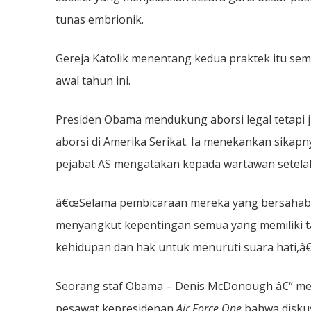
tunas embrionik.
Gereja Katolik menentang kedua praktek itu se
awal tahun ini.
Presiden Obama mendukung aborsi legal tetapi 
aborsi di Amerika Serikat. Ia menekankan sikap
pejabat AS mengatakan kepada wartawan setelah
â€œSelama pembicaraan mereka yang bersahaba
menyangkut kepentingan semua yang memiliki t
kehidupan dan hak untuk menuruti suara hati,â€
Seorang staf Obama – Denis McDonough â€“ me
pesawat kepresidenan
Air Force One
bahwa diskus