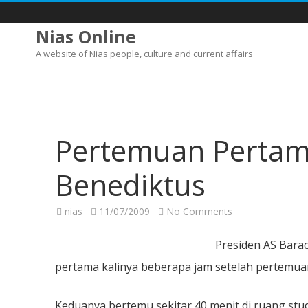
Nias Online
A website of Nias people, culture and current affairs
Pertemuan Perta
Benediktus
on
nias
11/07/2009
No Comments
Pertemuan
Pertama
Obama
Presiden AS Bara
dengan
Paus
pertama kalinya beberapa jam setelah pertemuan 
Benediktus
Keduanya bertemu sekitar 40 menit di ruang stu