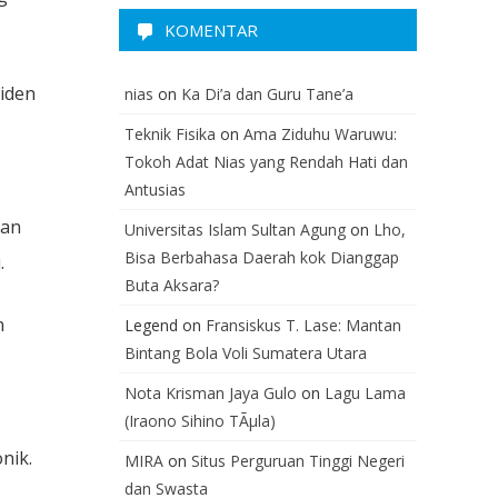
KOMENTAR
iden
nias
on
Ka Di’a dan Guru Tane’a
Teknik Fisika
on
Ama Ziduhu Waruwu:
Tokoh Adat Nias yang Rendah Hati dan
Antusias
kan
Universitas Islam Sultan Agung
on
Lho,
Bisa Berbahasa Daerah kok Dianggap
.
Buta Aksara?
n
Legend
on
Fransiskus T. Lase: Mantan
Bintang Bola Voli Sumatera Utara
Nota Krisman Jaya Gulo
on
Lagu Lama
(Iraono Sihino TÃµla)
nik.
MIRA
on
Situs Perguruan Tinggi Negeri
dan Swasta