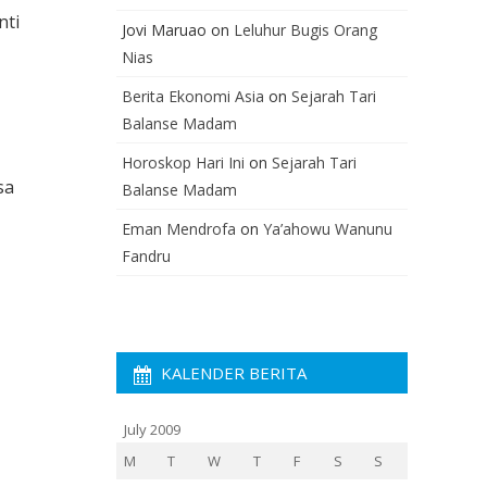
nti
Jovi Maruao
on
Leluhur Bugis Orang
Nias
Berita Ekonomi Asia
on
Sejarah Tari
Balanse Madam
Horoskop Hari Ini
on
Sejarah Tari
sa
Balanse Madam
Eman Mendrofa
on
Ya’ahowu Wanunu
Fandru
KALENDER BERITA
July 2009
M
T
W
T
F
S
S