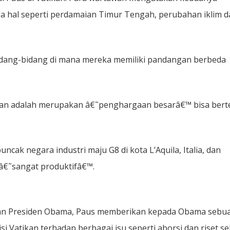
 hal seperti perdamaian Timur Tengah, perubahan iklim d
dang-bidang di mana mereka memiliki pandangan berbeda
an adalah merupakan â€˜penghargaan besarâ€™ bisa ber
ncak negara industri maju G8 di kota L’Aquila, Italia, dan
€˜sangat produktifâ€™.
dan Presiden Obama, Paus memberikan kepada Obama sebu
i Vatikan terhadap berbagai isu seperti aborsi dan riset se