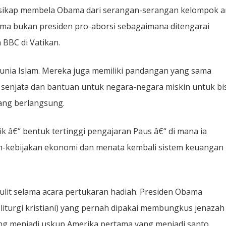
 sikap membela Obama dari serangan-serangan kelompok a
a bukan presiden pro-aborsi sebagaimana ditengarai
BBC di Vatikan.
unia Islam. Mereka juga memiliki pandangan yang sama
 senjata dan bantuan untuk negara-negara miskin untuk bi
ang berlangsung.
k â€“ bentuk tertinggi pengajaran Paus â€“ di mana ia
n-kebijakan ekonomi dan menata kembali sistem keuangan
kulit selama acara pertukaran hadiah. Presiden Obama
iturgi kristiani) yang pernah dipakai membungkus jenazah
g menjadi uskup Amerika pertama yang menjadi santo.