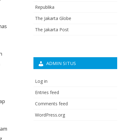
Republika
The Jakarta Globe
nas
The Jakarta Post
h
ADMIN SITUS
a
Log in
Entries feed
ap
Comments feed
WordPress.org
lam
g