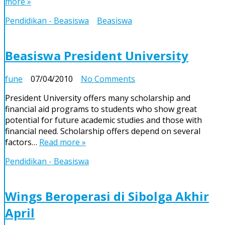
more »
di
Luar
Pendidikan - Beasiswa
Beasiswa
Negeri
dengan
Biaya
Beasiswa President University
sendiri
on
fune
07/04/2010
No Comments
Beasiswa
President University offers many scholarship and
President
financial aid programs to students who show great
University
potential for future academic studies and those with
financial need. Scholarship offers depend on several
factors…
Read more »
Pendidikan - Beasiswa
Wings Beroperasi di Sibolga Akhir
April