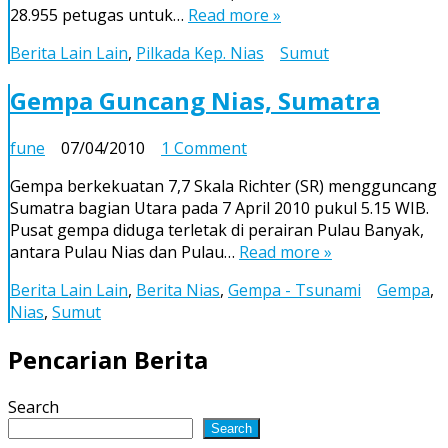
28.955 petugas untuk…
Read more »
Berita Lain Lain
,
Pilkada Kep. Nias
Sumut
Gempa Guncang Nias, Sumatra
on
fune
07/04/2010
1 Comment
Gempa
Gempa berkekuatan 7,7 Skala Richter (SR) mengguncang
Guncang
Sumatra bagian Utara pada 7 April 2010 pukul 5.15 WIB.
Nias,
Pusat gempa diduga terletak di perairan Pulau Banyak,
Sumatra
antara Pulau Nias dan Pulau…
Read more »
Berita Lain Lain
,
Berita Nias
,
Gempa - Tsunami
Gempa
,
Nias
,
Sumut
Pencarian Berita
Search
Search