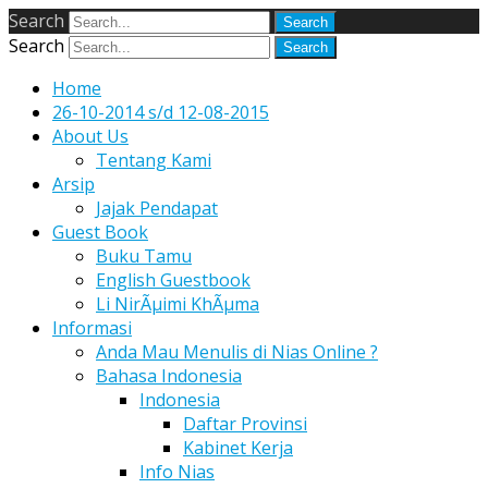
Search
Search
Home
26-10-2014 s/d 12-08-2015
About Us
Tentang Kami
Arsip
Jajak Pendapat
Guest Book
Buku Tamu
English Guestbook
Li NirÃµimi KhÃµma
Informasi
Anda Mau Menulis di Nias Online ?
Bahasa Indonesia
Indonesia
Daftar Provinsi
Kabinet Kerja
Info Nias