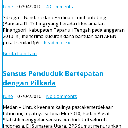
on
fune
07/04/2010
4 Comments
Wings
Sibolga – Bandar udara Ferdinan Lumbantobing
Beroperasi
(Bandara FL Tobing) yang berada di Kecamatan
di
Pinangsori, Kabupaten Tapanuli Tengah pada anggaran
Sibolga
2010 ini, menerima kucuran dana bantuan dari APBN
Akhir
pusat senilai Rp9…
Read more »
April
Berita Lain Lain
Sensus Penduduk Bertepatan
dengan Pilkada
on
fune
07/04/2010
No Comments
Sensus
Medan – Untuk keenam kalinya pascakemerdekaan,
Penduduk
tahun ini, tepatnya selama Mei 2010, Badan Pusat
Bertepatan
Statistik menggelar sensus penduduk di seluruh
dengan
Indonesia. Di Sumatera Utara, BPS Sumut menurunkan
Pilkada