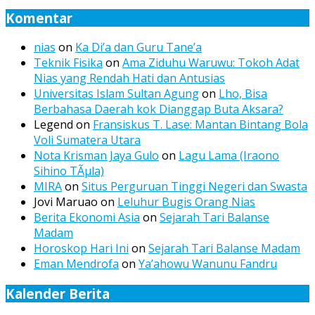
Komentar
nias
on
Ka Di’a dan Guru Tane’a
Teknik Fisika
on
Ama Ziduhu Waruwu: Tokoh Adat
Nias yang Rendah Hati dan Antusias
Universitas Islam Sultan Agung
on
Lho, Bisa
Berbahasa Daerah kok Dianggap Buta Aksara?
Legend
on
Fransiskus T. Lase: Mantan Bintang Bola
Voli Sumatera Utara
Nota Krisman Jaya Gulo
on
Lagu Lama (Iraono
Sihino TÃµla)
MIRA
on
Situs Perguruan Tinggi Negeri dan Swasta
Jovi Maruao
on
Leluhur Bugis Orang Nias
Berita Ekonomi Asia
on
Sejarah Tari Balanse
Madam
Horoskop Hari Ini
on
Sejarah Tari Balanse Madam
Eman Mendrofa
on
Ya’ahowu Wanunu Fandru
Kalender Berita