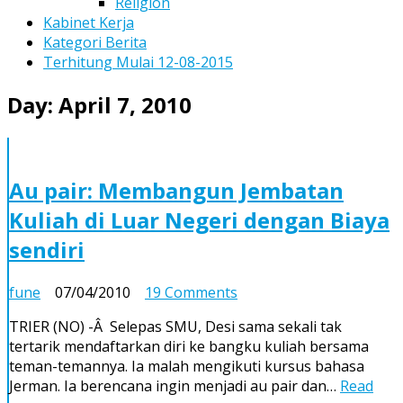
Religion
Kabinet Kerja
Kategori Berita
Terhitung Mulai 12-08-2015
Day:
April 7, 2010
Au pair: Membangun Jembatan
Kuliah di Luar Negeri dengan Biaya
sendiri
on
fune
07/04/2010
19 Comments
Au
TRIER (NO) -Â Selepas SMU, Desi sama sekali tak
pair:
tertarik mendaftarkan diri ke bangku kuliah bersama
Membangun
teman-temannya. Ia malah mengikuti kursus bahasa
Jembatan
Jerman. Ia berencana ingin menjadi au pair dan…
Read
Kuliah