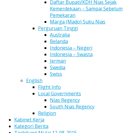
Daftar Bupati/KDH Nias Sejak
Kemerdekaan – Sampai Sebelum
Pemekaran
Marga (Mado) Suku Nias
Perguruan Tinggi
Australia
Belanda
Indonesia – Negeri
Indonesia – Swasta
Jerman
Swedia
Swiss
English
Flight Info
Local Governments
Nias Regency
South Nias Regency
Religion
Kabinet Kerja
Kategori Berita
Terhitung Mulai 12-08-2015