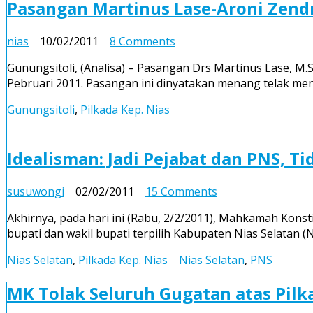
Pasangan Martinus Lase-Aroni Zend
(1)
–
on
nias
10/02/2011
8 Comments
Usulan
Pasangan
Format
Gunungsitoli, (Analisa) – Pasangan Drs Martinus Lase, M
Martinus
Debat
Pebruari 2011. Pasangan ini dinyatakan menang telak m
Lase-
ke
Aroni
Depan
Gunungsitoli
,
Pilkada Kep. Nias
ZendratÃ¶
Menangkan
Pilkada
Idealisman: Jadi Pejabat dan PNS, Ti
Gunungsitoli
on
susuwongi
02/02/2011
15 Comments
Idealisman:
Akhirnya, pada hari ini (Rabu, 2/2/2011), Mahkamah Ko
Jadi
bupati dan wakil bupati terpilih Kabupaten Nias Selatan (
Pejabat
dan
Nias Selatan
,
Pilkada Kep. Nias
Nias Selatan
,
PNS
PNS,
Tidak
MK Tolak Seluruh Gugatan atas Pilk
Bayar