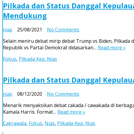
Nias
Pilkada dan Status Danggal Kepulau
(3):
Mendukung
(Jangan)
Menjual
Kebohongan
on
nias
25/08/2021
No Comments
Pilkada
Selain meniru debat mirip debat Trump vs Biden, Pilkada 
dan
Republik vs Partai Demokrat didasarkan…
Read more »
Status
Danggal
Fokus
,
Pilkada Kep. Nias
Kepulauan
Nias
(2)
Pilkada dan Status Danggal Kepulau
–
Menjinjau
on
nias
08/12/2020
No Comments
Kembali
Pilkada
Budaya
Menarik menyaksikan debat cakada / cawakada di berbagai
dan
Perkubuan
Kamala Harris. Format…
Read more »
Status
dan
Danggal
Dukung
Cakrawala
,
Fokus
,
Nias
,
Pilkada Kep. Nias
Kepulauan
Mendukung
Nias