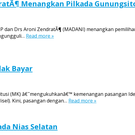
ratÃ¶ Menangkan Pilkada Gunungsito
.SP dan Drs Aroni ZendratÃ¶ (MADANI) menangkan pemilihan 
engungguli…
Read more »
dak Bayar
nstitusi (MK) â€˜mengukuhkanâ€™ kemenangan pasangan Id
Nisel). Kini, pasangan dengan…
Read more »
ada Nias Selatan