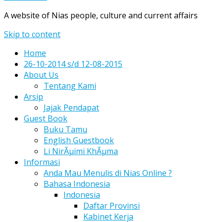
A website of Nias people, culture and current affairs
Skip to content
Home
26-10-2014 s/d 12-08-2015
About Us
Tentang Kami
Arsip
Jajak Pendapat
Guest Book
Buku Tamu
English Guestbook
Li NirÃµimi KhÃµma
Informasi
Anda Mau Menulis di Nias Online ?
Bahasa Indonesia
Indonesia
Daftar Provinsi
Kabinet Kerja