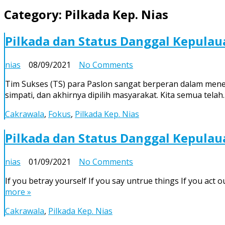
Category:
Pilkada Kep. Nias
Pilkada dan Status Danggal Kepulau
on
nias
08/09/2021
No Comments
Pilkada
Tim Sukses (TS) para Paslon sangat berperan dalam menen
dan
simpati, dan akhirnya dipilih masyarakat. Kita semua tela
Status
Danggal
Cakrawala
,
Fokus
,
Pilkada Kep. Nias
Kepulauan
Nias
Pilkada dan Status Danggal Kepulau
(4):
Tim
on
nias
01/09/2021
No Comments
Sukses
Pilkada
Harus
If you betray yourself If you say untrue things If you ac
dan
Sungguh-
more »
Status
Sungguh
Danggal
Berefleksi
Cakrawala
,
Pilkada Kep. Nias
Kepulauan