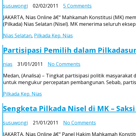
on
susuwongi
02/02/2011
5 Comments
MK
JAKARTA, Nias Online â€“ Mahkamah Konstitusi (MK) mem
Tolak
(Pilkada) Nias Selatan (Nisel). MK menerima seluruh ek
Seluruh
Gugatan
Nias Selatan
,
Pilkada Kep. Nias
atas
Pilkada
Partisipasi Pemilih dalam Pilkadas
Nias
Selatan
on
nias
31/01/2011
No Comments
Partisipasi
Medan, (Analisa) – Tingkat partisipasi politik masyarakat
Pemilih
untuk mengukur percepatan pembangunan. Sebab, partis
dalam
Pilkadasung
Pilkada Kep. Nias
Dapat
Jadi
Sengketa Pilkada Nisel di MK – Saks
Indikator
Percepatan
on
susuwongi
21/01/2011
No Comments
Pembangunan
Sengketa
JAKARTA, Nias Online â€“ Panel Hakim Mahkamah Konstitu
Pilkada