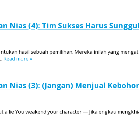
an Nias (4): Tim Sukses Harus Sunggu
tukan hasil sebuah pemilihan. Mereka inilah yang mengatu
h…
Read more »
an Nias (3): (Jangan) Menjual Keboh
t out a lie You weakend your character — Jika engkau mengkh