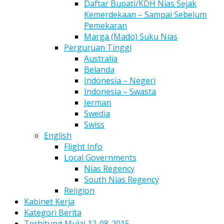
Daftar Bupati/KDH Nias Sejak
Kemerdekaan – Sampai Sebelum
Pemekaran
Marga (Mado) Suku Nias
Perguruan Tinggi
Australia
Belanda
Indonesia – Negeri
Indonesia – Swasta
Jerman
Swedia
Swiss
English
Flight Info
Local Governments
Nias Regency
South Nias Regency
Religion
Kabinet Kerja
Kategori Berita
Terhitung Mulai 12-08-2015