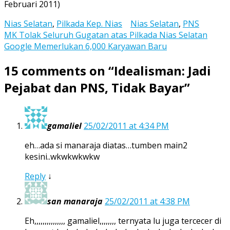
Februari 2011)
Nias Selatan
,
Pilkada Kep. Nias
Nias Selatan
,
PNS
Post
MK Tolak Seluruh Gugatan atas Pilkada Nias Selatan
Google Memerlukan 6,000 Karyawan Baru
navigation
15 comments on “
Idealisman: Jadi
Pejabat dan PNS, Tidak Bayar
”
gamaliel
25/02/2011 at 4:34 PM
eh…ada si manaraja diatas…tumben main2
kesini..wkwkwkwkw
Reply
↓
san manaraja
25/02/2011 at 4:38 PM
Eh,,,,,,,,,,,,,,, gamaliel,,,,,,,, ternyata lu juga tercecer di