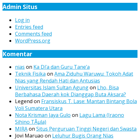
Admin Situs
Log in
Entries feed
Comments feed
WordPress.org
Komentar
nias
on
Ka Di’a dan Guru Tane’a
Teknik Fisika
on
Ama Ziduhu Waruwu: Tokoh Adat
Nias yang Rendah Hati dan Antusias
Universitas Islam Sultan Agung
on
Lho, Bisa
Berbahasa Daerah kok Dianggap Buta Aksara?
Legend
on
Fransiskus T. Lase: Mantan Bintang Bola
Voli Sumatera Utara
Nota Krisman Jaya Gulo
on
Lagu Lama (Iraono
Sihino TÃµla)
MIRA
on
Situs Perguruan Tinggi Negeri dan Swasta
Jovi Maruao
on
Leluhur Bugis Orang Nias