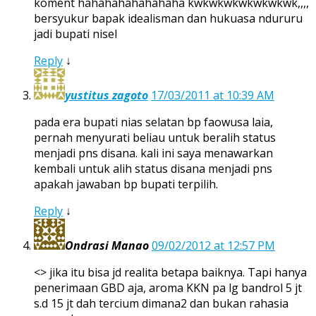
koment hahahahahahahaha kwkwkwkwkwkwkwk,,,,
bersyukur bapak idealisman dan hukuasa ndururu
jadi bupati nisel
Reply
↓
yustitus zagoto
17/03/2011 at 10:39 AM
pada era bupati nias selatan bp faowusa laia,
pernah menyurati beliau untuk beralih status
menjadi pns disana. kali ini saya menawarkan
kembali untuk alih status disana menjadi pns
apakah jawaban bp bupati terpilih.
Reply
↓
Ondrasi Manao
09/02/2012 at 12:57 PM
<> jika itu bisa jd realita betapa baiknya. Tapi hanya
penerimaan GBD aja, aroma KKN pa lg bandrol 5 jt
s.d 15 jt dah tercium dimana2 dan bukan rahasia