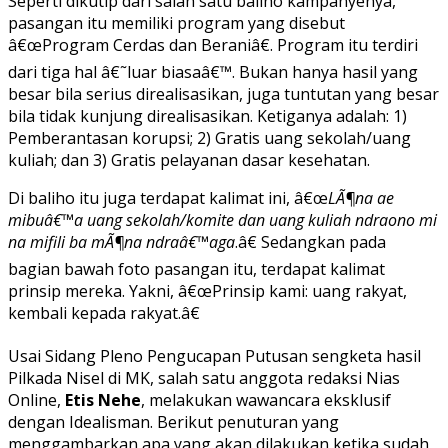
Seperti dikutip dari salah satu baliho kampanyenya,
pasangan itu memiliki program yang disebut
â€œProgram Cerdas dan Beraniâ€. Program itu terdiri
dari tiga hal â€˜luar biasaâ€™. Bukan hanya hasil yang
besar bila serius direalisasikan, juga tuntutan yang besar
bila tidak kunjung direalisasikan. Ketiganya adalah: 1)
Pemberantasan korupsi; 2) Gratis uang sekolah/uang
kuliah; dan 3) Gratis pelayanan dasar kesehatan.
Di baliho itu juga terdapat kalimat ini, â€œ
LÃ¶na ae
mibuâ€™a uang sekolah/komite dan uang kuliah ndraono mi
na mifili ba mÃ¶na ndraâ€™aga
.â€ Sedangkan pada
bagian bawah foto pasangan itu, terdapat kalimat
prinsip mereka. Yakni, â€œPrinsip kami: uang rakyat,
kembali kepada rakyat.â€
Usai Sidang Pleno Pengucapan Putusan sengketa hasil
Pilkada Nisel di MK, salah satu anggota redaksi Nias
Online,
Etis Nehe
, melakukan wawancara eksklusif
dengan Idealisman. Berikut penuturan yang
menggambarkan apa yang akan dilakukan ketika sudah