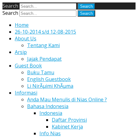
Search
Search
Home
26-10-2014 s/d 12-08-2015
About Us
Tentang Kami
Arsip
Jajak Pendapat
Guest Book
Buku Tamu
English Guestbook
Li NirÃµimi KhÃµma
Informasi
Anda Mau Menulis di Nias Online ?
Bahasa Indonesia
Indonesia
Daftar Provinsi
Kabinet Kerja
Info Nias