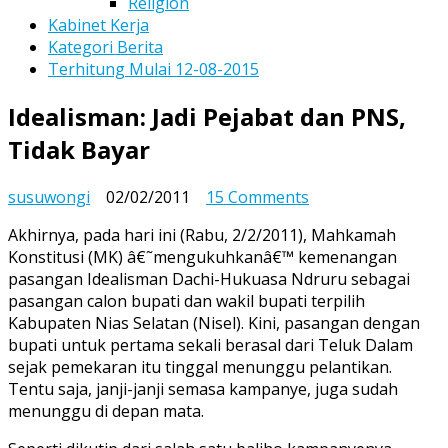
Religion
Kabinet Kerja
Kategori Berita
Terhitung Mulai 12-08-2015
Idealisman: Jadi Pejabat dan PNS,
Tidak Bayar
on
susuwongi
02/02/2011
15 Comments
Idealisman:
Akhirnya, pada hari ini (Rabu, 2/2/2011), Mahkamah
Jadi
Konstitusi (MK) â€˜mengukuhkanâ€™ kemenangan
Pejabat
pasangan Idealisman Dachi-Hukuasa Ndruru sebagai
dan
pasangan calon bupati dan wakil bupati terpilih
PNS,
Kabupaten Nias Selatan (Nisel). Kini, pasangan dengan
Tidak
bupati untuk pertama sekali berasal dari Teluk Dalam
Bayar
sejak pemekaran itu tinggal menunggu pelantikan.
Tentu saja, janji-janji semasa kampanye, juga sudah
menunggu di depan mata.