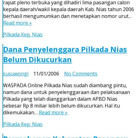
rapat pleno terbuka yang dihadiri lima pasangan calon
Tetapkan
kepala daerah/wakil kepala daerah Kab. Nias tahun 2006
5
berhasil mengumumkan dan menetapkan nomor urut…
Pasangan
Read more »
Peserta
Pilkada
Pilkada Kep. Nias
Dana Penyelenggara Pilkada Nias
Belum Dikucurkan
on
susuwongi
11/01/2006
No Comments
Dana
WASPADA Online Pilkada Nias sudah diambang pintu,
Penyelenggara
namun dana untuk penyelenggaraan dan pelaksanaan
Pilkada
Pilkada yang telah dianggarkan dalam APBD Nias
Nias
sebesar Rp 8 miliar lebih belum dikucurkan. Hal itu
Belum
dikemukakan…
Read more »
Dikucurkan
Pilkada Kep. Nias