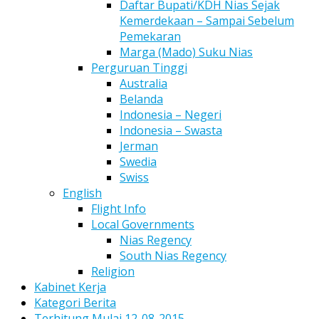
Daftar Bupati/KDH Nias Sejak
Kemerdekaan – Sampai Sebelum
Pemekaran
Marga (Mado) Suku Nias
Perguruan Tinggi
Australia
Belanda
Indonesia – Negeri
Indonesia – Swasta
Jerman
Swedia
Swiss
English
Flight Info
Local Governments
Nias Regency
South Nias Regency
Religion
Kabinet Kerja
Kategori Berita
Terhitung Mulai 12-08-2015