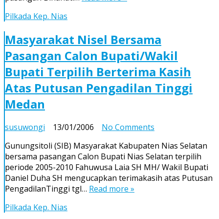
Pasangan
Binahati-
Pilkada Kep. Nias
Temazaro
Masyarakat Nisel Bersama
Pasangan Calon Bupati/Wakil
Bupati Terpilih Berterima Kasih
Atas Putusan Pengadilan Tinggi
Medan
on
susuwongi
13/01/2006
No Comments
Masyarakat
Gunungsitoli (SIB) Masyarakat Kabupaten Nias Selatan
Nisel
bersama pasangan Calon Bupati Nias Selatan terpilih
Bersama
periode 2005-2010 Fahuwusa Laia SH MH/ Wakil Bupati
Pasangan
Daniel Duha SH mengucapkan terimakasih atas Putusan
Calon
PengadilanTinggi tgl…
Read more »
Bupati/Wakil
Bupati
Pilkada Kep. Nias
Terpilih