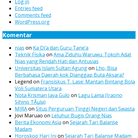
Log in
Entries feed
Comments feed
WordPress.org
Komentar
nias
on
Ka Di’a dan Guru Tane’a
Teknik Fisika
on
Ama Ziduhu Waruwu: Tokoh Adat
Nias yang Rendah Hati dan Antusias
Universitas Islam Sultan Agung
on
Lho, Bisa
Berbahasa Daerah kok Dianggap Buta Aksara?
Legend
on
Fransiskus T. Lase: Mantan Bintang Bola
Voli Sumatera Utara
Nota Krisman Jaya Gulo
on
Lagu Lama (Iraono
Sihino TÃµla)
MIRA
on
Situs Perguruan Tinggi Negeri dan Swasta
Jovi Maruao
on
Leluhur Bugis Orang Nias
Berita Ekonomi Asia
on
Sejarah Tari Balanse
Madam
Horoskop Hari Ini
on
Sejarah Tari Balanse Madam