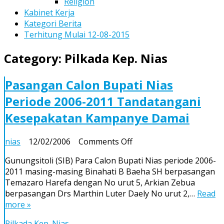
Religion
Kabinet Kerja
Kategori Berita
Terhitung Mulai 12-08-2015
Category:
Pilkada Kep. Nias
Pasangan Calon Bupati Nias
Periode 2006-2011 Tandatangani
Kesepakatan Kampanye Damai
on
nias
12/02/2006
Comments Off
Pasangan
Gunungsitoli (SIB) Para Calon Bupati Nias periode 2006-
Calon
2011 masing-masing Binahati B Baeha SH berpasangan
Bupati
Temazaro Harefa dengan No urut 5, Arkian Zebua
Nias
berpasangan Drs Marthin Luter Daely No urut 2,…
Read
Periode
more »
2006-
2011
Pilkada Kep. Nias