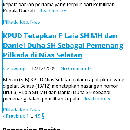
kepala daerah pertama yang terpilih dari Pemilihan
Berterimakasih
Kepala Daerah…
Read more »
Pada
â€œSemua
Pilkada Kep. Nias
Pihakâ€
KPUD Tetapkan F Laia SH MH dan
Daniel Duha SH Sebagai Pemenang
Pilkada di Nias Selatan
on
susuwongi
14/12/2005
No Comments
KPUD
Medan (SIB) KPUD Nias Selatan dalam rapat pleno yang
Tetapkan
digelar, Selasa (13/12) menetapkan pasangan nomor
F
urut 3, F Laia SH MH dan Daniel Duha SH sebagai
Laia
pemenang dalam pemilihan kepala…
Read more »
SH
MH
Pilkada Kep. Nias
dan
Posts
« Previous
1
…
4
5
6
Daniel
pagination
Duha
Pencarian Berita