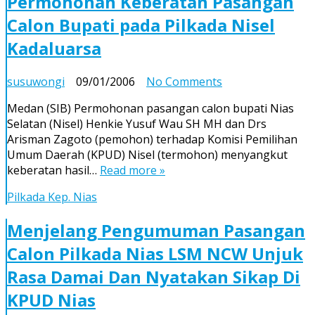
Permohonan Keberatan Pasangan
Calon Bupati pada Pilkada Nisel
Kadaluarsa
on
susuwongi
09/01/2006
No Comments
Permohonan
Medan (SIB) Permohonan pasangan calon bupati Nias
Keberatan
Selatan (Nisel) Henkie Yusuf Wau SH MH dan Drs
Pasangan
Arisman Zagoto (pemohon) terhadap Komisi Pemilihan
Calon
Umum Daerah (KPUD) Nisel (termohon) menyangkut
Bupati
keberatan hasil…
Read more »
pada
Pilkada
Pilkada Kep. Nias
Nisel
Kadaluarsa
Menjelang Pengumuman Pasangan
Calon Pilkada Nias LSM NCW Unjuk
Rasa Damai Dan Nyatakan Sikap Di
KPUD Nias