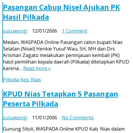
Berterima
Pasangan Cabup Nisel Ajukan PK
Kasih
Hasil Pilkada
Atas
Putusan
Pengadilan
on
susuwongi
12/01/2006
1 Comment
Tinggi
Pasangan
Medan
Medan, WASPADA Online Pasangan calon bupati Nias
Cabup
Selatan (Nisel) Henkie Yusuf Wau, SH, MH dan Drs
Nisel
Arisman Zagato melakukan peninjauan kembali (PK)
Ajukan
hasil pemilihan kepala daerah (Pilkada) ditetapkan KPUD
PK
karena…
Read more »
Hasil
Pilkada
Pilkada Kep. Nias
KPUD Nias Tetapkan 5 Pasangan
Peserta Pilkada
on
susuwongi
11/01/2006
No Comments
KPUD
Gunung Sitoli, WASPADA Online KPUD Kab. Nias dalam
Nias