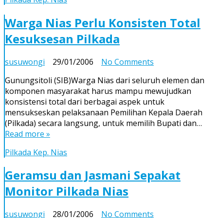
Tandatangani
Kesepakatan
Warga Nias Perlu Konsisten Total
Kampanye
Kesuksesan Pilkada
Damai
on
susuwongi
29/01/2006
No Comments
Warga
Gunungsitoli (SIB)Warga Nias dari seluruh elemen dan
Nias
komponen masyarakat harus mampu mewujudkan
Perlu
konsistensi total dari berbagai aspek untuk
Konsisten
mensukseskan pelaksanaan Pemilihan Kepala Daerah
Total
(Pilkada) secara langsung, untuk memilih Bupati dan…
Kesuksesan
Read more »
Pilkada
Pilkada Kep. Nias
Geramsu dan Jasmani Sepakat
Monitor Pilkada Nias
on
susuwongi
28/01/2006
No Comments