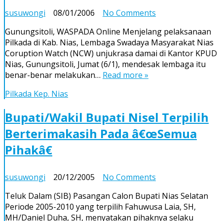
on
susuwongi
08/01/2006
No Comments
Menjelang
Gunungsitoli, WASPADA Online Menjelang pelaksanaan
Pengumuman
Pilkada di Kab. Nias, Lembaga Swadaya Masyarakat Nias
Pasangan
Coruption Watch (NCW) unjukrasa damai di Kantor KPUD
Calon
Nias, Gunungsitoli, Jumat (6/1), mendesak lembaga itu
Pilkada
benar-benar melakukan…
Read more »
Nias
LSM
Pilkada Kep. Nias
NCW
Unjuk
Bupati/Wakil Bupati Nisel Terpilih
Rasa
Berterimakasih Pada â€œSemua
Damai
Dan
Pihakâ€
Nyatakan
Sikap
Di
on
susuwongi
20/12/2005
No Comments
KPUD
Bupati/Wakil
Teluk Dalam (SIB) Pasangan Calon Bupati Nias Selatan
Nias
Bupati
Periode 2005-2010 yang terpilih Fahuwusa Laia, SH,
Nisel
MH/Daniel Duha, SH, menyatakan pihaknya selaku
Terpilih