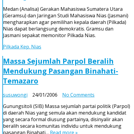
Geramsu
Medan (Analisa) Gerakan Mahasiswa Sumatera Utara
dan
(Geramsu) dan Jaringan Studi Mahasiswa Nias (Jasmani)
Jasmani
mengharapkan agar pemilihan kepala daerah (Pilkada)
Sepakat
Nias dapat berlangsung demokratis. Gramsu dan
Monitor
Jasmani sepakat memonitor Pilkada Nias.
Pilkada
Nias
Pilkada Kep. Nias
Massa Sejumlah Parpol Beralih
Mendukung Pasangan Binahati-
Temazaro
on
susuwongi
24/01/2006
No Comments
Massa
Gunungsitoli (SIB) Massa sejumlah partai politik (Parpol)
Sejumlah
di daerah Nias yang semula akan mendukung kandidat
Parpol
yang secara formal diusung partainya, disinyalir akan
Beralih
beralih secara komunitas individu untuk mendukung
Mendukung
pasangan Binahati…
Read more »