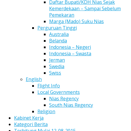
Daftar Bupati/KDH Nias Sejak
Kemerdekaan – Sampai Sebelum
Pemekaran
Marga (Mado) Suku Nias
Perguruan Tinggi
Australia
Belanda
Indonesia – Negeri
Indonesia – Swasta
Jerman
Swedia
Swiss
English
Flight Info
Local Governments
Nias Regency
South Nias Regency
Religion
Kabinet Kerja
Kategori Berita
Terhitung Mulai 12-08-2015