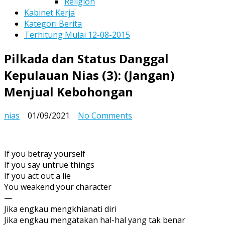
Religion
Kabinet Kerja
Kategori Berita
Terhitung Mulai 12-08-2015
Pilkada dan Status Danggal
Kepulauan Nias (3): (Jangan)
Menjual Kebohongan
on
nias
01/09/2021
No Comments
Pilkada
dan
Status
If you betray yourself
Danggal
If you say untrue things
Kepulauan
If you act out a lie
Nias
You weakend your character
(3):
—
(Jangan)
Jika engkau mengkhianati diri
Menjual
Jika engkau mengatakan hal-hal yang tak benar