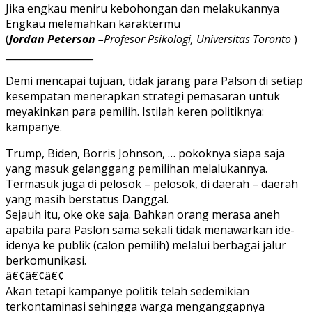
Kebohongan
Jika engkau meniru kebohongan dan melakukannya
Engkau melemahkan karaktermu
(
Jordan Peterson –
Profesor Psikologi, Universitas Toronto
)
__________________
Demi mencapai tujuan, tidak jarang para Palson di setiap
kesempatan menerapkan strategi pemasaran untuk
meyakinkan para pemilih. Istilah keren politiknya:
kampanye.
Trump, Biden, Borris Johnson, … pokoknya siapa saja
yang masuk gelanggang pemilihan melalukannya.
Termasuk juga di pelosok – pelosok, di daerah – daerah
yang masih berstatus Danggal.
Sejauh itu, oke oke saja. Bahkan orang merasa aneh
apabila para Paslon sama sekali tidak menawarkan ide-
idenya ke publik (calon pemilih) melalui berbagai jalur
berkomunikasi.
â€¢â€¢â€¢
Akan tetapi kampanye politik telah sedemikian
terkontaminasi sehingga warga menganggapnya