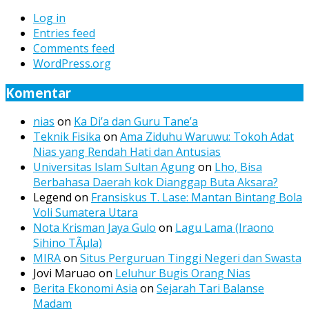
Log in
Entries feed
Comments feed
WordPress.org
Komentar
nias
on
Ka Di’a dan Guru Tane’a
Teknik Fisika
on
Ama Ziduhu Waruwu: Tokoh Adat
Nias yang Rendah Hati dan Antusias
Universitas Islam Sultan Agung
on
Lho, Bisa
Berbahasa Daerah kok Dianggap Buta Aksara?
Legend
on
Fransiskus T. Lase: Mantan Bintang Bola
Voli Sumatera Utara
Nota Krisman Jaya Gulo
on
Lagu Lama (Iraono
Sihino TÃµla)
MIRA
on
Situs Perguruan Tinggi Negeri dan Swasta
Jovi Maruao
on
Leluhur Bugis Orang Nias
Berita Ekonomi Asia
on
Sejarah Tari Balanse
Madam