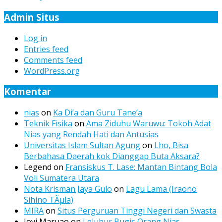
Admin Situs
Log in
Entries feed
Comments feed
WordPress.org
Komentar
nias
on
Ka Di’a dan Guru Tane’a
Teknik Fisika
on
Ama Ziduhu Waruwu: Tokoh Adat
Nias yang Rendah Hati dan Antusias
Universitas Islam Sultan Agung
on
Lho, Bisa
Berbahasa Daerah kok Dianggap Buta Aksara?
Legend
on
Fransiskus T. Lase: Mantan Bintang Bola
Voli Sumatera Utara
Nota Krisman Jaya Gulo
on
Lagu Lama (Iraono
Sihino TÃµla)
MIRA
on
Situs Perguruan Tinggi Negeri dan Swasta
Jovi Maruao
on
Leluhur Bugis Orang Nias