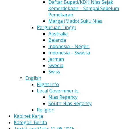
Daftar Bupati/KDH Nias Sejak
Kemerdekaan – Sampai Sebelum
Pemekaran
Marga (Mado) Suku Nias
Perguruan Tinggi
Australia
Belanda
Indonesia – Negeri
Indonesia – Swasta
Jerman
Swedia
Swiss
English
Flight Info
Local Governments
Nias Regency
South Nias Regency
Religion
Kabinet Kerja
Kategori Berita
Terhitung Mulai 12-08-2015