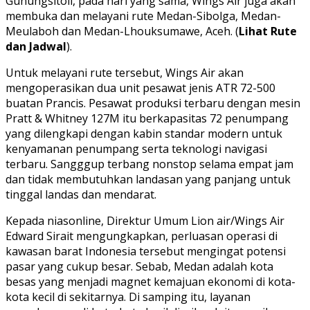
Gunungsitoli, pada hari yang sama, Wings Air juga akan
membuka dan melayani rute Medan-Sibolga, Medan-
Meulaboh dan Medan-Lhouksumawe, Aceh. (
Lihat Rute
dan Jadwal
).
Untuk melayani rute tersebut, Wings Air akan
mengoperasikan dua unit pesawat jenis ATR 72-500
buatan Prancis. Pesawat produksi terbaru dengan mesin
Pratt & Whitney 127M itu berkapasitas 72 penumpang
yang dilengkapi dengan kabin standar modern untuk
kenyamanan penumpang serta teknologi navigasi
terbaru. Sangggup terbang nonstop selama empat jam
dan tidak membutuhkan landasan yang panjang untuk
tinggal landas dan mendarat.
Kepada niasonline, Direktur Umum Lion air/Wings Air
Edward Sirait mengungkapkan, perluasan operasi di
kawasan barat Indonesia tersebut mengingat potensi
pasar yang cukup besar. Sebab, Medan adalah kota
besas yang menjadi magnet kemajuan ekonomi di kota-
kota kecil di sekitarnya. Di samping itu, layanan