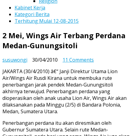
Religion
Kabinet Kerja
Kategori Berita
Terhitung Mulai 12-08-2015
2 Mei, Wings Air Terbang Perdana
Medan-Gunungsitoli
on
susuwongi
30/04/2010
11 Comments
2
JAKARTA (30/4/2010) â€“ Janji Direktur Utama Lion
Mei,
Air/Wings Air Rusdi Kirana untuk membuka rute
Wings
penerbangan jarak pendek Medan-Gunungsitoli
Air
akhirnya terwujud. Penerbangan perdana yang
Terbang
dioperasikan oleh anak usaha Lion Air, Wings Air akan
Perdana
dilaksanakan pada Minggu (2/5) di Bandara Polonia,
Medan-
Medan, Sumatera Utara.
Gunungsitoli
Penerbangan perdana itu akan diresmikan oleh
Gubernur Sumatera Utara. Selain rute Medan-