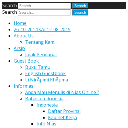
Search
Search
Home
26-10-2014 s/d 12-08-2015
About Us
Tentang Kami
Arsip
Jajak Pendapat
Guest Book
Buku Tamu
English Guestbook
Li NirÃµimi KhÃµma
Informasi
Anda Mau Menulis di Nias Online ?
Bahasa Indonesia
Indonesia
Daftar Provinsi
Kabinet Kerja
Info Nias