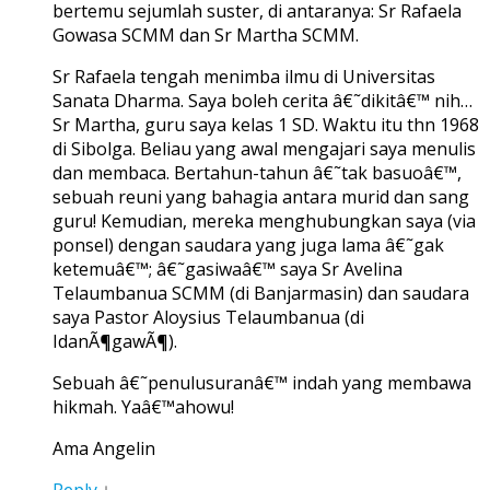
bertemu sejumlah suster, di antaranya: Sr Rafaela
Gowasa SCMM dan Sr Martha SCMM.
Sr Rafaela tengah menimba ilmu di Universitas
Sanata Dharma. Saya boleh cerita â€˜dikitâ€™ nih…
Sr Martha, guru saya kelas 1 SD. Waktu itu thn 1968
di Sibolga. Beliau yang awal mengajari saya menulis
dan membaca. Bertahun-tahun â€˜tak basuoâ€™,
sebuah reuni yang bahagia antara murid dan sang
guru! Kemudian, mereka menghubungkan saya (via
ponsel) dengan saudara yang juga lama â€˜gak
ketemuâ€™; â€˜gasiwaâ€™ saya Sr Avelina
Telaumbanua SCMM (di Banjarmasin) dan saudara
saya Pastor Aloysius Telaumbanua (di
IdanÃ¶gawÃ¶).
Sebuah â€˜penulusuranâ€™ indah yang membawa
hikmah. Yaâ€™ahowu!
Ama Angelin
Reply
↓