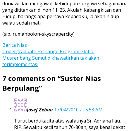
duniawi dan mengawali kehidupan surgawi sebagaimana
yang dititahkan di Yoh 11: 25, Akulah Kebangkitan dan
Hidup, barangsiapa percaya kepadaKu, ia akan hidup
walau sudah mati.
(sib, rumahbolon-skyscrapercity)
Berita Nias
Post
Undergraduate Exchange Program Global
Musrenbang Sumut dikhawatirkan tak akan
navigation
terimplementasi
7 comments on “
Suster Nias
Berpulang
”
Josef Zebua
17/04/2010 at 5:53 AM
Turut berdukacita atas wafatnya Sr. Adriana Fau.
RIP. Sewaktu kecil tahun 70-80an, saya kenal dekat