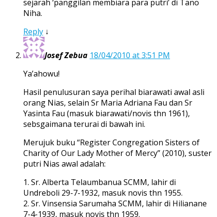
sejarah ‘panggilan membiara para putri’ di Tano
Niha.
Reply
↓
Josef Zebua
18/04/2010 at 3:51 PM
Ya’ahowu!
Hasil penulusuran saya perihal biarawati awal asli
orang Nias, selain Sr Maria Adriana Fau dan Sr
Yasinta Fau (masuk biarawati/novis thn 1961),
sebsgaimana terurai di bawah ini.
Merujuk buku “Register Congregation Sisters of
Charity of Our Lady Mother of Mercy” (2010), suster
putri Nias awal adalah:
1. Sr. Alberta Telaumbanua SCMM, lahir di
Undreboli 29-7-1932, masuk novis thn 1955.
2. Sr. Vinsensia Sarumaha SCMM, lahir di Hilianane
7-4-1939, masuk novis thn 1959.