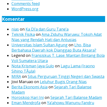
Comments feed
WordPress.org
Komentar
nias
on
Ka Di’a dan Guru Tane’a
Teknik Fisika
on
Ama Ziduhu Waruwu: Tokoh Adat
Nias yang Rendah Hati dan Antusias
Universitas Islam Sultan Agung
on
Lho, Bisa
Berbahasa Daerah kok Dianggap Buta Aksara?
Legend
on
Fransiskus T. Lase: Mantan Bintang Bola
Voli Sumatera Utara
Nota Krisman Jaya Gulo
on
Lagu Lama (Iraono
Sihino TÃµla)
MIRA
on
Situs Perguruan Tinggi Negeri dan Swasta
Jovi Maruao
on
Leluhur Bugis Orang Nias
Berita Ekonomi Asia
on
Sejarah Tari Balanse
Madam
Horoskop Hari Ini
on
Sejarah Tari Balanse Madam
Eman Mendrofa
on
Ya’ahowu Wanunu Fandru