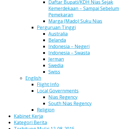
Daftar Bupati/KDH Nias Sejak
Kemerdekaan – Sampai Sebelum
Pemekaran
Marga (Mado) Suku Nias
Perguruan Tinggi
Australia
Belanda
Indonesia – Negeri
Indonesia – Swasta
Jerman
Swedia
Swiss
English
Flight Info
Local Governments
Nias Regency
South Nias Regency
Religion
Kabinet Kerja
Kategori Berita
Terhitung Mulai 12-08-2015