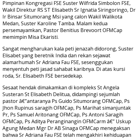
Pimpinan Kongregasi FSE Suster Wilfrida Simbolon FSE,
Wakil Direktur RS ST Elisabeth Sr Ignatia Siringoringo, Dr
Ir Binsar Situmorang Msi yang calon Wakil Walikota
Medan, Suster Karoline Tamba. Malam kedua
persemayamkan, Pastor Benitius Brevoort OFMCap
memimpin Misa Ekaristi.
Sangat mengharukan kala peti jenazah didorong, Suster
Elisabet yang beretnik India dan rekan sejawat
alamarhumah Sr Adriana Fau FSE, sesenggukan
menyentuh peti jasad sahabat karibnya. Di atas kursi
roda, Sr. Elisabeth FSE bersedekap.
Sesaat hendak dimakamkan di kompleks St Angela
Susteran St Elisabeth Delitua, didampingi sejumlah
pastor â€”antaranya Ps Guido Situmorang OFMCap, Ps
Jhon Rupinus saragih OFMCap, Ps Marihat simanjuntak
Pr, Ps Samuel Aritonang OFMCap, Ps Antoni Saragih
OFMCap, Ps Aditya Peranginangin OFMCarm â€” Uskup
Agung Medan Mgr Dr AB Sinaga OFMCap menegaksan
bahwa Sr Adriana Fau FSE telah mengakhiri kehiduapan