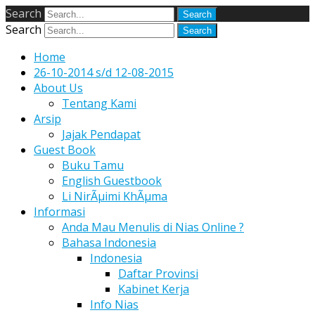
Search
Search
Home
26-10-2014 s/d 12-08-2015
About Us
Tentang Kami
Arsip
Jajak Pendapat
Guest Book
Buku Tamu
English Guestbook
Li NirÃµimi KhÃµma
Informasi
Anda Mau Menulis di Nias Online ?
Bahasa Indonesia
Indonesia
Daftar Provinsi
Kabinet Kerja
Info Nias