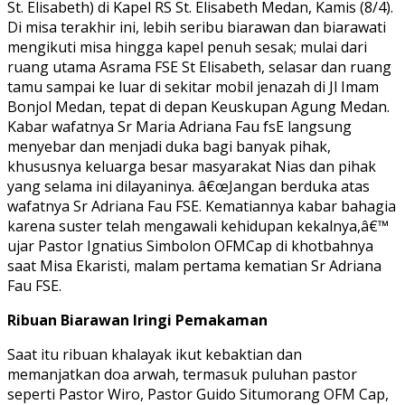
St. Elisabeth) di Kapel RS St. Elisabeth Medan, Kamis (8/4).
Di misa terakhir ini, lebih seribu biarawan dan biarawati
mengikuti misa hingga kapel penuh sesak; mulai dari
ruang utama Asrama FSE St Elisabeth, selasar dan ruang
tamu sampai ke luar di sekitar mobil jenazah di Jl Imam
Bonjol Medan, tepat di depan Keuskupan Agung Medan.
Kabar wafatnya Sr Maria Adriana Fau fsE langsung
menyebar dan menjadi duka bagi banyak pihak,
khususnya keluarga besar masyarakat Nias dan pihak
yang selama ini dilayaninya. â€œJangan berduka atas
wafatnya Sr Adriana Fau FSE. Kematiannya kabar bahagia
karena suster telah mengawali kehidupan kekalnya,â€™
ujar Pastor Ignatius Simbolon OFMCap di khotbahnya
saat Misa Ekaristi, malam pertama kematian Sr Adriana
Fau FSE.
Ribuan Biarawan Iringi Pemakaman
Saat itu ribuan khalayak ikut kebaktian dan
memanjatkan doa arwah, termasuk puluhan pastor
seperti Pastor Wiro, Pastor Guido Situmorang OFM Cap,