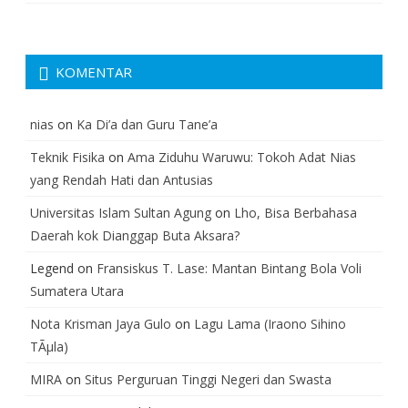
KOMENTAR
nias
on
Ka Di’a dan Guru Tane’a
Teknik Fisika
on
Ama Ziduhu Waruwu: Tokoh Adat Nias
yang Rendah Hati dan Antusias
Universitas Islam Sultan Agung
on
Lho, Bisa Berbahasa
Daerah kok Dianggap Buta Aksara?
Legend
on
Fransiskus T. Lase: Mantan Bintang Bola Voli
Sumatera Utara
Nota Krisman Jaya Gulo
on
Lagu Lama (Iraono Sihino
TÃµla)
MIRA
on
Situs Perguruan Tinggi Negeri dan Swasta