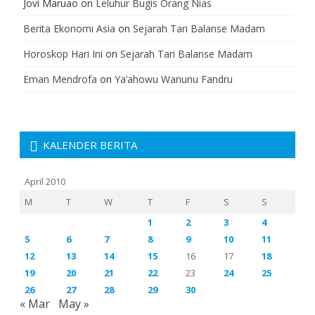
Jovi Maruao
on
Leluhur Bugis Orang Nias
Berita Ekonomi Asia
on
Sejarah Tari Balanse Madam
Horoskop Hari Ini
on
Sejarah Tari Balanse Madam
Eman Mendrofa
on
Ya’ahowu Wanunu Fandru
KALENDER BERITA
April 2010
M
T
W
T
F
S
S
1
2
3
4
5
6
7
8
9
10
11
12
13
14
15
16
17
18
19
20
21
22
23
24
25
26
27
28
29
30
« Mar
May »