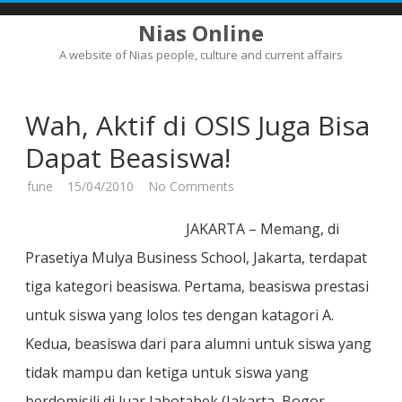
Nias Online
A website of Nias people, culture and current affairs
Skip
to
content
Wah, Aktif di OSIS Juga Bisa
Dapat Beasiswa!
on
fune
15/04/2010
No Comments
Wah,
Aktif
di
JAKARTA – Memang, di
OSIS
Juga
Prasetiya Mulya Business School, Jakarta, terdapat
Bisa
Dapat
tiga kategori beasiswa. Pertama, beasiswa prestasi
Beasiswa!
untuk siswa yang lolos tes dengan katagori A.
Kedua, beasiswa dari para alumni untuk siswa yang
tidak mampu dan ketiga untuk siswa yang
berdomisili di luar Jabotabek (Jakarta, Bogor,