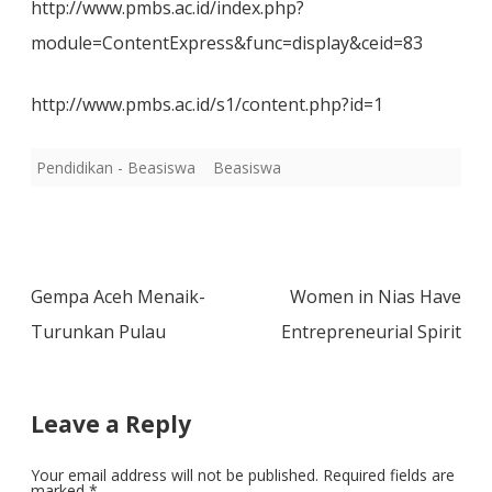
http://www.pmbs.ac.id/index.php?
module=ContentExpress&func=display&ceid=83
http://www.pmbs.ac.id/s1/content.php?id=1
Pendidikan - Beasiswa
Beasiswa
Post
Gempa Aceh Menaik-
Women in Nias Have
navigation
Turunkan Pulau
Entrepreneurial Spirit
Leave a Reply
Your email address will not be published.
Required fields are
marked
*