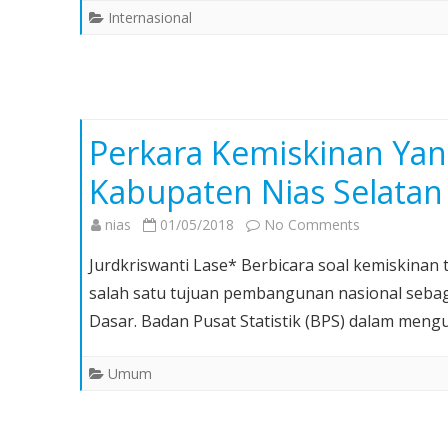
Internasional
Perkara Kemiskinan Yan
Kabupaten Nias Selatan
on
nias
01/05/2018
No Comments
Perkara
Jurdkriswanti Lase* Berbicara soal kemiskina
Kemiskinan
salah satu tujuan pembangunan nasional se
Yang
Dasar. Badan Pusat Statistik (BPS) dalam meng
Harus
Dituntaskan
Umum
di
Kabupaten
Nias