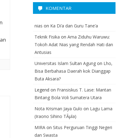
KOMENTAR
an
nias
on
Ka Di’a dan Guru Tane’a
Teknik Fisika
on
Ama Ziduhu Waruwu:
ran
Tokoh Adat Nias yang Rendah Hati dan
Antusias
Universitas Islam Sultan Agung
on
Lho,
Bisa Berbahasa Daerah kok Dianggap
Buta Aksara?
Legend
on
Fransiskus T. Lase: Mantan
Bintang Bola Voli Sumatera Utara
Nota Krisman Jaya Gulo
on
Lagu Lama
(Iraono Sihino TÃµla)
MIRA
on
Situs Perguruan Tinggi Negeri
dan Swasta