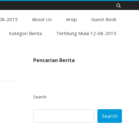
Skip
-08-2015
to
About Us
Arsip
Guest Book
content
Kategori Berita
Terhitung Mulai 12-08-2015
Pencarian Berita
Search
Search