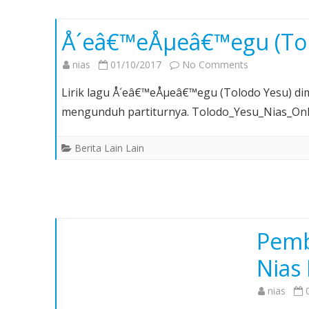
Selatan
Å´eâ€™eÅµeâ€™egu (Tol
on
nias
01/10/2017
No Comments
Å
Lirik lagu Å´eâ€™eÅµeâ€™egu (Tolodo Yesu) dimu
´eâ€™eÅµeâ
mengunduh partiturnya. Tolodo_Yesu_Nias_Onl
(Tolodo
Yesu)
Berita Lain Lain
Pemb
Nias
nias