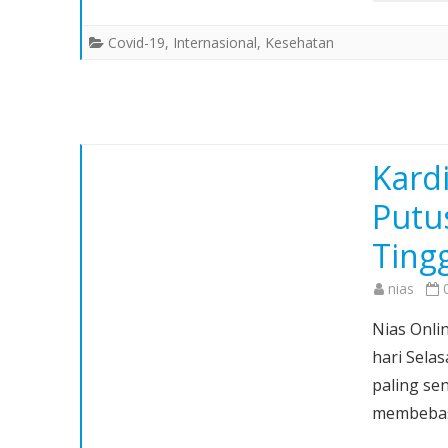
Covid-19
,
Internasional
,
Kesehatan
Kard
Putu
Tingg
nias
Nias Onli
hari Sela
paling sen
membebas