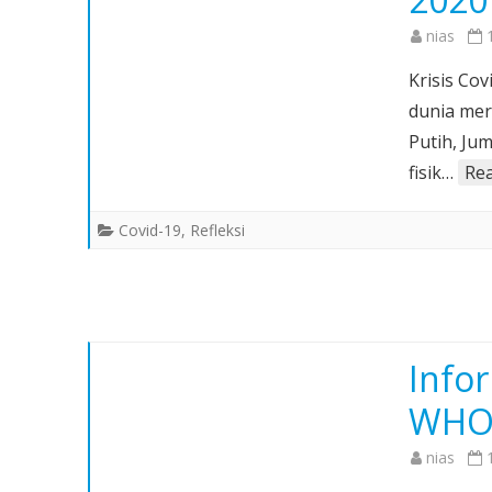
nias
Krisis Cov
dunia mer
Putih, Ju
fisik…
Re
Covid-19
,
Refleksi
Info
WH
nias