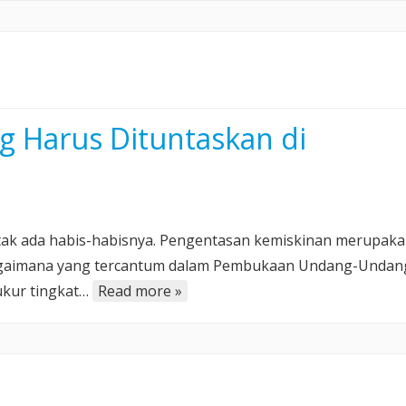
Banding
di
Pengadilan
Tinggi
Australia
g Harus Dituntaskan di
n tak ada habis-habisnya. Pengentasan kemiskinan merupak
bagaimana yang tercantum dalam Pembukaan Undang-Undan
ukur tingkat…
Read more »