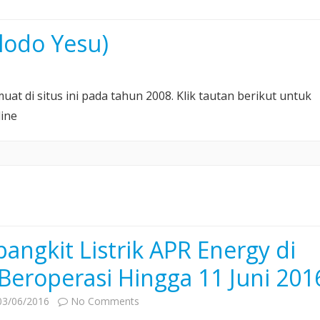
odo Yesu)
at di situs ini pada tahun 2008. Klik tautan berikut untuk
€™egu
ine
angkit Listrik APR Energy di
 Beroperasi Hingga 11 Juni 201
on
03/06/2016
No Comments
Pembangkit