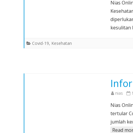
Nias Onli
Kesehatan
diperluka
kesulitan
Covid-19
,
Kesehatan
Infor
nias
Nias Onlin
tertular 
jumlah ke
Read mor