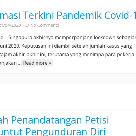
rmasi Terkini Pandemik Covid-
on
21/04/2020
No Comments
Informasi
ne – Singapura akhirnya memperpanjang lockdown sebagia
Terkini
Juni 2020. Keputusan ini diambil setelah jumlah kasus yang
Pandemik
tajam akhir-akhir ini, terutama yang menimpa para pekerja
Covid-
Lonjakan…
Read more »
19
ah Penandatangan Petisi
ntut Pengunduran Diri