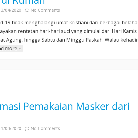
on
13/04/2020
No Comments
Umat
id-19 tidak menghalangi umat kristiani dari berbagai belah
Kristen
ayakan rentetan hari-hari suci yang dimulai dari Hari Kamis
Merayakan
mat Agung, hingga Sabtu dan Minggu Paskah. Walau kehadi
Paskah
ad more »
2020
di
Rumah
rmasi Pemakaian Masker dari
O
on
11/04/2020
No Comments
Informasi