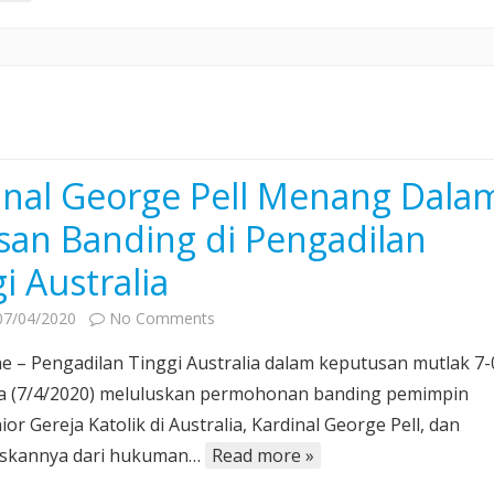
inal George Pell Menang Dala
san Banding di Pengadilan
i Australia
on
07/04/2020
No Comments
Kardinal
ne – Pengadilan Tinggi Australia dalam keputusan mutlak 7-
George
sa (7/4/2020) meluluskan permohonan banding pemimpin
Pell
ior Gereja Katolik di Australia, Kardinal George Pell, dan
Menang
kannya dari hukuman…
Read more »
Dalam
Putusan