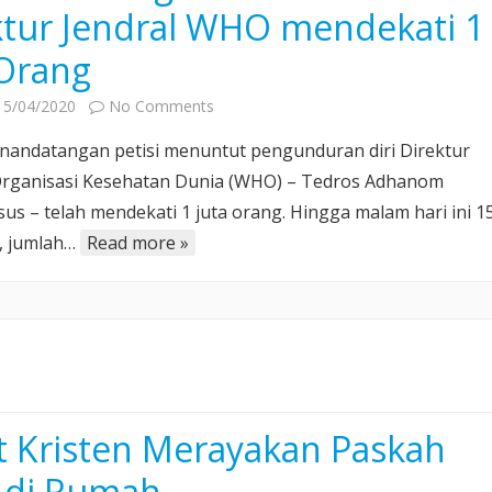
ktur Jendral WHO mendekati 1
 Orang
on
15/04/2020
No Comments
Jumlah
nandatangan petisi menuntut pengunduran diri Direktur
Penandatangan
Organisasi Kesehatan Dunia (WHO) – Tedros Adhanom
Petisi
us – telah mendekati 1 juta orang. Hingga malam hari ini 1
Menuntut
0, jumlah…
Read more »
Pengunduran
Diri
Direktur
Jendral
WHO
mendekati
1
Juta
 Kristen Merayakan Paskah
Orang
 di Rumah