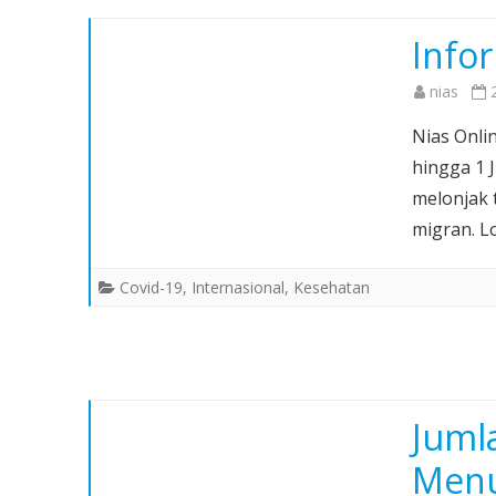
Info
nias
Nias Onli
hingga 1 
melonjak 
migran. 
Covid-19
,
Internasional
,
Kesehatan
Juml
Menu