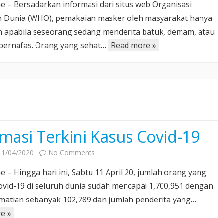
ne – Bersadarkan informasi dari situs web Organisasi
Pemakaian
 Dunia (WHO), pemakaian masker oleh masyarakat hanya
Masker
n apabila seseorang sedang menderita batuk, demam, atau
dari
 bernafas. Orang yang sehat…
Read more »
WHO
masi Terkini Kasus Covid-19
on
11/04/2020
No Comments
Informasi
e – Hingga hari ini, Sabtu 11 April 20, jumlah orang yang
Terkini
Covid-19 di seluruh dunia sudah mencapai 1,700,951 dengan
Kasus
matian sebanyak 102,789 dan jumlah penderita yang…
Covid-
e »
19