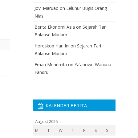
Jovi Maruao
on
Leluhur Bugis Orang
Nias
Berita Ekonomi Asia
on
Sejarah Tari
Balanse Madam
Horoskop Hari Ini
on
Sejarah Tari
Balanse Madam
Eman Mendrofa
on
Ya’ahowu Wanunu
Fandru
KALENDER BERITA
August 2026
M
T
W
T
F
S
S