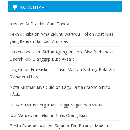
KOMENTAR
nias
on
Ka Di’a dan Guru Tane’a
Teknik Fisika
on
Ama Ziduhu Waruwu: Tokoh Adat Nias
yang Rendah Hati dan Antusias
Universitas Islam Sultan Agung
on
Lho, Bisa Berbahasa
Daerah kok Dianggap Buta Aksara?
Legend
on
Fransiskus T. Lase: Mantan Bintang Bola Voli
Sumatera Utara
Nota Krisman Jaya Gulo
on
Lagu Lama (Iraono Sihino
TÃµla)
MIRA
on
Situs Perguruan Tinggi Negeri dan Swasta
Jovi Maruao
on
Leluhur Bugis Orang Nias
Berita Ekonomi Asia
on
Sejarah Tari Balanse Madam