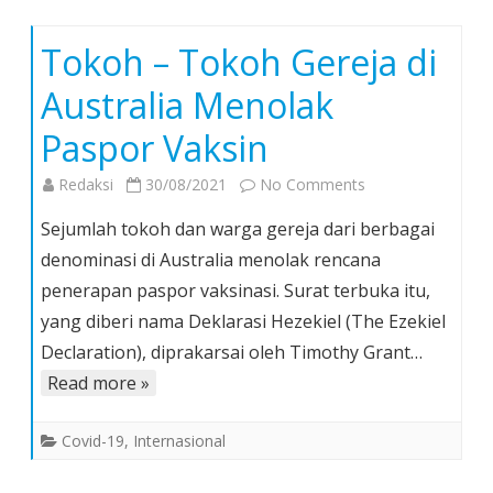
Tokoh – Tokoh Gereja di
Australia Menolak
Paspor Vaksin
on
Redaksi
30/08/2021
No Comments
Tokoh
Sejumlah tokoh dan warga gereja dari berbagai
–
denominasi di Australia menolak rencana
Tokoh
penerapan paspor vaksinasi. Surat terbuka itu,
Gereja
yang diberi nama Deklarasi Hezekiel (The Ezekiel
di
Australia
Declaration), diprakarsai oleh Timothy Grant…
Menolak
Read more »
Paspor
Vaksin
Covid-19
,
Internasional