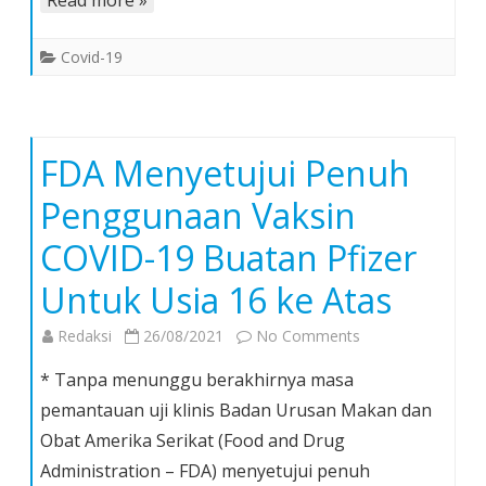
Read more »
Mengevaluasi
Resiko
Covid-19
Dari
Penggunaan
Vaksin
Buatannya
FDA Menyetujui Penuh
Penggunaan Vaksin
COVID-19 Buatan Pfizer
Untuk Usia 16 ke Atas
on
Redaksi
26/08/2021
No Comments
FDA
* Tanpa menunggu berakhirnya masa
Menyetujui
pemantauan uji klinis Badan Urusan Makan dan
Penuh
Obat Amerika Serikat (Food and Drug
Penggunaan
Administration – FDA) menyetujui penuh
Vaksin