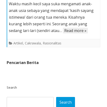
Waktu masih kecil saya suka mengamati anak-
Sebelas,
anak usia sebaya yang mendapat ‘kasih sayang
Kambing
istimewa’ dari orang tua mereka. Kisahnya
Hitam
kurang lebih seperti ini. Seorang anak yang
dan
Mentalitas
sedang lari-lari (sendiri atau…
Read more »
Korban
Artikel
,
Cakrawala
,
Rasionalitas
Pencarian Berita
Search
Search