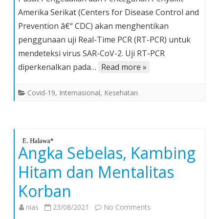
Akan
Amerika Serikat (Centers for Disease Control and
Menghentikan
Prevention â€“ CDC) akan menghentikan
Penggunaan
penggunaan uji Real-Time PCR (RT-PCR) untuk
Uji
PCR
mendeteksi virus SAR-CoV-2. Uji RT-PCR
Sesudah
diperkenalkan pada…
Read more »
31
Desember
Covid-19
,
Internasional
,
Kesehatan
2021
Angka Sebelas, Kambing
Hitam dan Mentalitas
Korban
on
nias
23/08/2021
No Comments
Angka