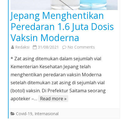
Jepang Menghentikan
Peredaran 1.6 Juta Dosis
Vaksin Moderna
on
Redaksi
31/08/2021
No Comments
Jepang
* Zat asing ditemukan dalam sejumlah vial
Menghentikan
Kementerian Kesehatan Jepang telah
Peredaran
menghentikan peredaran vaksin Moderna
1.6
setelah ditemukan zat asing di sejumlah vial
Juta
Dosis
(botol) vaksin. Di Prefektur Saitama seorang
Vaksin
apoteker –…
Read more »
Moderna
Covid-19
,
Internasional