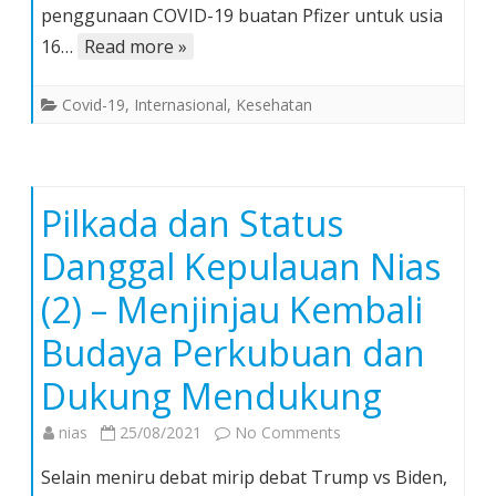
COVID-
penggunaan COVID-19 buatan Pfizer untuk usia
19
16…
Read more »
Buatan
Pfizer
Covid-19
,
Internasional
,
Kesehatan
Untuk
Usia
16
ke
Pilkada dan Status
Atas
Danggal Kepulauan Nias
(2) – Menjinjau Kembali
Budaya Perkubuan dan
Dukung Mendukung
on
nias
25/08/2021
No Comments
Pilkada
Selain meniru debat mirip debat Trump vs Biden,
dan