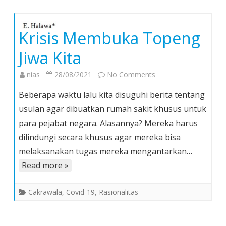
Krisis Membuka Topeng
Jiwa Kita
on
nias
28/08/2021
No Comments
Krisis
Beberapa waktu lalu kita disuguhi berita tentang
Membuka
usulan agar dibuatkan rumah sakit khusus untuk
Topeng
para pejabat negara. Alasannya? Mereka harus
Jiwa
dilindungi secara khusus agar mereka bisa
Kita
melaksanakan tugas mereka mengantarkan…
Read more »
Cakrawala
,
Covid-19
,
Rasionalitas