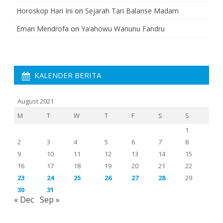
Horoskop Hari Ini
on
Sejarah Tari Balanse Madam
Eman Mendrofa
on
Ya’ahowu Wanunu Fandru
KALENDER BERITA
August 2021
M
T
W
T
F
S
S
1
2
3
4
5
6
7
8
9
10
11
12
13
14
15
16
17
18
19
20
21
22
23
24
25
26
27
28
29
30
31
« Dec
Sep »