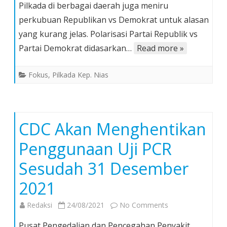
Pilkada di berbagai daerah juga meniru
Status
perkubuan Republikan vs Demokrat untuk alasan
Danggal
yang kurang jelas. Polarisasi Partai Republik vs
Kepulauan
Nias
Partai Demokrat didasarkan…
Read more »
(2)
–
Fokus
,
Pilkada Kep. Nias
Menjinjau
Kembali
Budaya
Perkubuan
CDC Akan Menghentikan
dan
Penggunaan Uji PCR
Dukung
Mendukung
Sesudah 31 Desember
2021
on
Redaksi
24/08/2021
No Comments
CDC
Pusat Pengedalian dan Pencegahan Penyakit