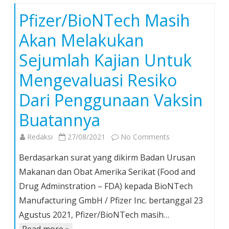
Pfizer/BioNTech Masih
Akan Melakukan
Sejumlah Kajian Untuk
Mengevaluasi Resiko
Dari Penggunaan Vaksin
Buatannya
on
Redaksi
27/08/2021
No Comments
Pfizer/BioNTech
Berdasarkan surat yang dikirm Badan Urusan
Masih
Makanan dan Obat Amerika Serikat (Food and
Akan
Drug Adminstration – FDA) kepada BioNTech
Melakukan
Manufacturing GmbH / Pfizer Inc. bertanggal 23
Sejumlah
Kajian
Agustus 2021, Pfizer/BioNTech masih…
Untuk