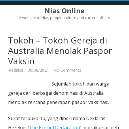
Nias Online
A website of Nias people, culture and current affairs
Skip
to
content
Tokoh – Tokoh Gereja di
Australia Menolak Paspor
Vaksin
on
Redaksi
30/08/2021
No Comments
Tokoh
–
Tokoh
Sejumlah tokoh dan warga
Gereja
di
gereja dari berbagai denominasi di Australia
Australia
Menolak
menolak rencana penerapan paspor vaksinasi.
Paspor
Vaksin
Surat terbuka itu, yang diberi nama Deklarasi
Hezekiel (
The Ezekiel Declaration
), diprakarsai oleh