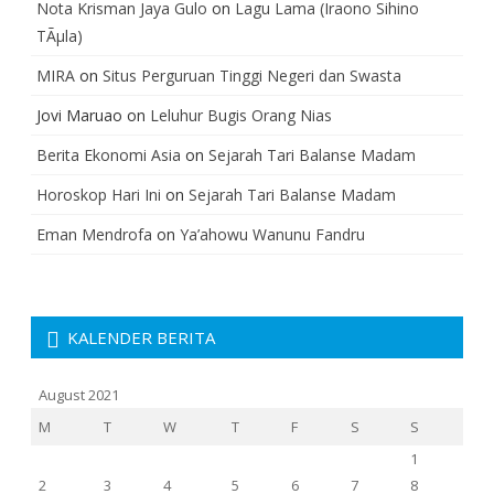
Nota Krisman Jaya Gulo
on
Lagu Lama (Iraono Sihino
TÃµla)
MIRA
on
Situs Perguruan Tinggi Negeri dan Swasta
Jovi Maruao
on
Leluhur Bugis Orang Nias
Berita Ekonomi Asia
on
Sejarah Tari Balanse Madam
Horoskop Hari Ini
on
Sejarah Tari Balanse Madam
Eman Mendrofa
on
Ya’ahowu Wanunu Fandru
KALENDER BERITA
August 2021
M
T
W
T
F
S
S
1
2
3
4
5
6
7
8