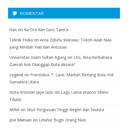
KOMENTAR
nias
on
Ka Di’a dan Guru Tane’a
Teknik Fisika
on
Ama Ziduhu Waruwu: Tokoh Adat Nias
yang Rendah Hati dan Antusias
Universitas Islam Sultan Agung
on
Lho, Bisa Berbahasa
Daerah kok Dianggap Buta Aksara?
Legend
on
Fransiskus T. Lase: Mantan Bintang Bola Voli
Sumatera Utara
Nota Krisman Jaya Gulo
on
Lagu Lama (Iraono Sihino
TÃµla)
MIRA
on
Situs Perguruan Tinggi Negeri dan Swasta
Jovi Maruao
on
Leluhur Bugis Orang Nias