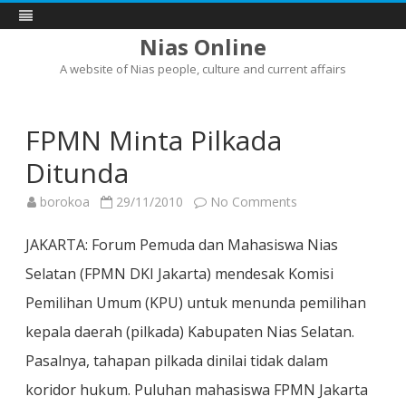
Nias Online
A website of Nias people, culture and current affairs
Skip
to
content
FPMN Minta Pilkada
Ditunda
on
borokoa
29/11/2010
No Comments
FPMN
Minta
Pilkada
JAKARTA: Forum Pemuda dan Mahasiswa Nias
Ditunda
Selatan (FPMN DKI Jakarta) mendesak Komisi
Pemilihan Umum (KPU) untuk menunda pemilihan
kepala daerah (pilkada) Kabupaten Nias Selatan.
Pasalnya, tahapan pilkada dinilai tidak dalam
koridor hukum. Puluhan mahasiswa FPMN Jakarta