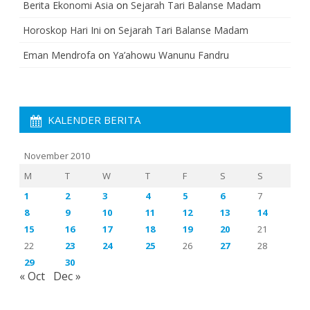
Berita Ekonomi Asia
on
Sejarah Tari Balanse Madam
Horoskop Hari Ini
on
Sejarah Tari Balanse Madam
Eman Mendrofa
on
Ya’ahowu Wanunu Fandru
KALENDER BERITA
November 2010
M
T
W
T
F
S
S
1
2
3
4
5
6
7
8
9
10
11
12
13
14
15
16
17
18
19
20
21
22
23
24
25
26
27
28
29
30
« Oct
Dec »