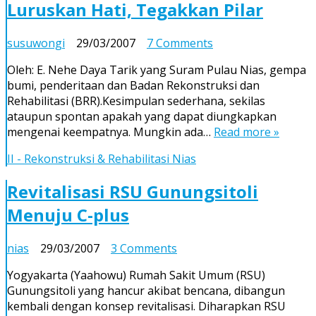
Luruskan Hati, Tegakkan Pilar
on
susuwongi
29/03/2007
7 Comments
Luruskan
Oleh: E. Nehe Daya Tarik yang Suram Pulau Nias, gempa
Hati,
bumi, penderitaan dan Badan Rekonstruksi dan
Tegakkan
Rehabilitasi (BRR).Kesimpulan sederhana, sekilas
Pilar
ataupun spontan apakah yang dapat diungkapkan
mengenai keempatnya. Mungkin ada…
Read more »
II - Rekonstruksi & Rehabilitasi Nias
Revitalisasi RSU Gunungsitoli
Menuju C-plus
on
nias
29/03/2007
3 Comments
Revitalisasi
Yogyakarta (Yaahowu) Rumah Sakit Umum (RSU)
RSU
Gunungsitoli yang hancur akibat bencana, dibangun
Gunungsitoli
kembali dengan konsep revitalisasi. Diharapkan RSU
Menuju