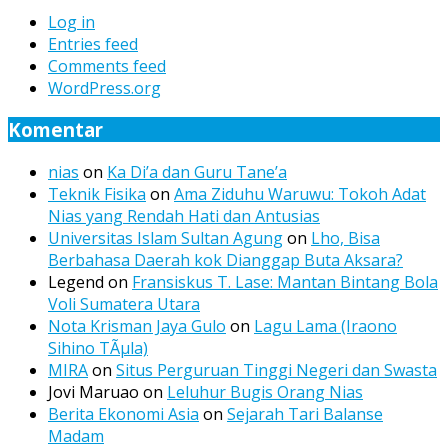
Log in
Entries feed
Comments feed
WordPress.org
Komentar
nias
on
Ka Di’a dan Guru Tane’a
Teknik Fisika
on
Ama Ziduhu Waruwu: Tokoh Adat
Nias yang Rendah Hati dan Antusias
Universitas Islam Sultan Agung
on
Lho, Bisa
Berbahasa Daerah kok Dianggap Buta Aksara?
Legend
on
Fransiskus T. Lase: Mantan Bintang Bola
Voli Sumatera Utara
Nota Krisman Jaya Gulo
on
Lagu Lama (Iraono
Sihino TÃµla)
MIRA
on
Situs Perguruan Tinggi Negeri dan Swasta
Jovi Maruao
on
Leluhur Bugis Orang Nias
Berita Ekonomi Asia
on
Sejarah Tari Balanse
Madam