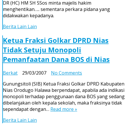
Nias
DR (HC) HM SH SSos minta majelis hakim
Nisel
menghentikan….. sementara perkara pidana yang
Minta
didakwakan kepadanya.
Hakim
Hentikan
Berita Lain Lain
Sementara
Perkaranya
Ketua Fraksi Golkar DPRD Nias
Tidak Setuju Monopoli
Pemanfaatan Dana BOS di Nias
on
Berkat
29/03/2007
No Comments
Ketua
Gunungsitoli (SIB) Ketua Fraksi Golkar DPRD Kabupaten
Fraksi
Nias Orodugo Halawa berpendapat, apabila ada indikasi
Golkar
monopoli terhadap penggunaan dana BOS yang sedang
DPRD
dibelanjakan oleh kepala sekolah, maka fraksinya tidak
Nias
sependapat dengan…
Read more »
Tidak
Setuju
Berita Lain Lain
Monopoli