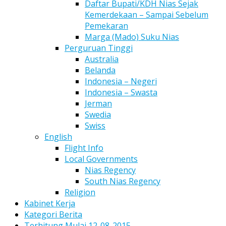
Daftar Bupati/KDH Nias Sejak
Kemerdekaan – Sampai Sebelum
Pemekaran
Marga (Mado) Suku Nias
Perguruan Tinggi
Australia
Belanda
Indonesia – Negeri
Indonesia – Swasta
Jerman
Swedia
Swiss
English
Flight Info
Local Governments
Nias Regency
South Nias Regency
Religion
Kabinet Kerja
Kategori Berita
Terhitung Mulai 12-08-2015