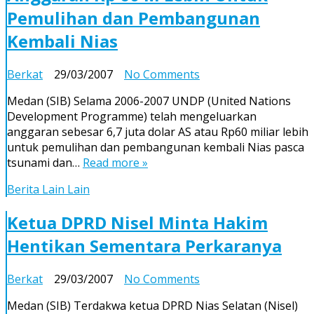
Pemulihan dan Pembangunan
Kembali Nias
on
Berkat
29/03/2007
No Comments
Tahun
Medan (SIB) Selama 2006-2007 UNDP (United Nations
2006-
Development Programme) telah mengeluarkan
2007
anggaran sebesar 6,7 juta dolar AS atau Rp60 miliar lebih
UNDP
untuk pemulihan dan pembangunan kembali Nias pasca
Keluarkan
tsunami dan…
Read more »
Anggaran
Rp
Berita Lain Lain
60
M
Ketua DPRD Nisel Minta Hakim
Lebih
Hentikan Sementara Perkaranya
Untuk
Pemulihan
dan
on
Berkat
29/03/2007
No Comments
Pembangunan
Ketua
Kembali
Medan (SIB) Terdakwa ketua DPRD Nias Selatan (Nisel)
DPRD