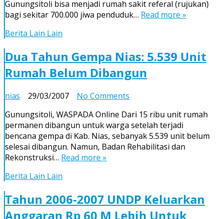
Gunungsitoli bisa menjadi rumah sakit referal (rujukan)
C-
bagi sekitar 700.000 jiwa penduduk…
Read more »
plus
Berita Lain Lain
Dua Tahun Gempa Nias: 5.539 Unit
Rumah Belum Dibangun
on
nias
29/03/2007
No Comments
Dua
Gunungsitoli, WASPADA Online Dari 15 ribu unit rumah
Tahun
permanen dibangun untuk warga setelah terjadi
Gempa
bencana gempa di Kab. Nias, sebanyak 5.539 unit belum
Nias:
selesai dibangun. Namun, Badan Rehabilitasi dan
5.539
Rekonstruksi…
Read more »
Unit
Rumah
Berita Lain Lain
Belum
Dibangun
Tahun 2006-2007 UNDP Keluarkan
Anggaran Rp 60 M Lebih Untuk