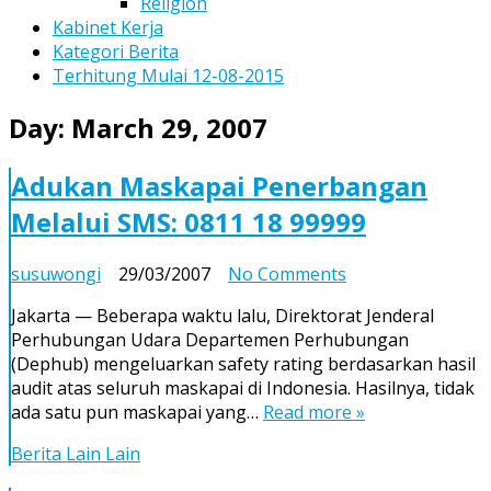
Religion
Kabinet Kerja
Kategori Berita
Terhitung Mulai 12-08-2015
Day:
March 29, 2007
Adukan Maskapai Penerbangan
Melalui SMS: 0811 18 99999
on
susuwongi
29/03/2007
No Comments
Adukan
Jakarta — Beberapa waktu lalu, Direktorat Jenderal
Maskapai
Perhubungan Udara Departemen Perhubungan
Penerbangan
(Dephub) mengeluarkan safety rating berdasarkan hasil
Melalui
audit atas seluruh maskapai di Indonesia. Hasilnya, tidak
SMS:
ada satu pun maskapai yang…
Read more »
0811
18
Berita Lain Lain
99999