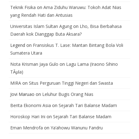
Teknik Fisika
on
Ama Ziduhu Waruwu: Tokoh Adat Nias
yang Rendah Hati dan Antusias
Universitas Islam Sultan Agung
on
Lho, Bisa Berbahasa
Daerah kok Dianggap Buta Aksara?
Legend
on
Fransiskus T. Lase: Mantan Bintang Bola Voli
Sumatera Utara
Nota Krisman Jaya Gulo
on
Lagu Lama (Iraono Sihino
TÃµla)
MIRA
on
Situs Perguruan Tinggi Negeri dan Swasta
Jovi Maruao
on
Leluhur Bugis Orang Nias
Berita Ekonomi Asia
on
Sejarah Tari Balanse Madam
Horoskop Hari Ini
on
Sejarah Tari Balanse Madam
Eman Mendrofa
on
Ya’ahowu Wanunu Fandru