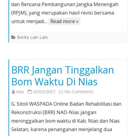
dan Rencana Pembangunan Jangka Menengah
Paripurna
Penetapan
(RPJM), yang merupakan hasil revisi bersama
RPJP
untuk menjadi…
Read more »
Dan
RPJM
Berita Lain Lain
BRR Jangan Tinggalkan
Bom Waktu Di Nias
on
nias
20/03/2007
No Comments
BRR
G. Sitoli WASPADA Online Badan Rehabilitasi dan
Jangan
Rekonstruksi (BRR) NAD-Nias jangan
Tinggalkan
meninggalkan bom waktu di Kab. Nias dan Nias
Bom
Selatan, karena penanganan menjelang dua
Waktu