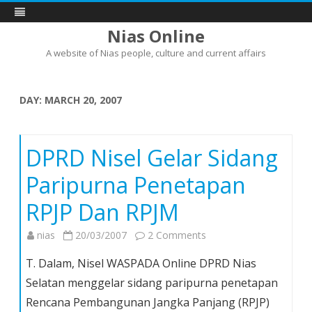
Nias Online
A website of Nias people, culture and current affairs
Skip
to
content
DAY:
MARCH 20, 2007
DPRD Nisel Gelar Sidang
Paripurna Penetapan
RPJP Dan RPJM
on
nias
20/03/2007
2 Comments
DPRD
T. Dalam, Nisel WASPADA Online DPRD Nias
Nisel
Selatan menggelar sidang paripurna penetapan
Gelar
Rencana Pembangunan Jangka Panjang (RPJP)
Sidang