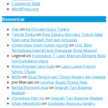
Comments feed
WordPress.org
Komentar
nias
on
Ka Di’a dan Guru Tane’a
Teknik Fisika
on
Ama Ziduhu Waruwu: Tokoh Adat
Nias yang Rendah Hati dan Antusias
Universitas Islam Sultan Agung
on
Lho, Bisa
Berbahasa Daerah kok Dianggap Buta Aksara?
Legend
on
Fransiskus T. Lase: Mantan Bintang Bola
Voli Sumatera Utara
Nota Krisman Jaya Gulo
on
Lagu Lama (Iraono
Sihino TÃµla)
MIRA
on
Situs Perguruan Tinggi Negeri dan Swasta
Jovi Maruao
on
Leluhur Bugis Orang Nias
Berita Ekonomi Asia
on
Sejarah Tari Balanse
Madam
Horoskop Hari Ini
on
Sejarah Tari Balanse Madam
Eman Mendrofa
on
Ya’ahowu Wanunu Fandru