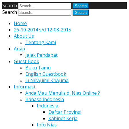
Search
Search
Home
26-10-2014 s/d 12-08-2015
About Us
Tentang Kami
Arsip
Jajak Pendapat
Guest Book
Buku Tamu
English Guestbook
Li NirÃµimi KhÃµma
Informasi
Anda Mau Menulis di Nias Online ?
Bahasa Indonesia
Indonesia
Daftar Provinsi
Kabinet Kerja
Info Nias