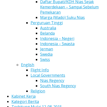
Daftar Bupati/KDH Nias Sejak
Kemerdekaan – Sampai Sebelum
Pemekaran
Marga (Mado) Suku Nias
Perguruan Tinggi
Australia
Belanda
Indonesia – Negeri
Indonesia – Swasta
Jerman
Swedia
Swiss
English
Flight Info
Local Governments
Nias Regency
South Nias Regency
Religion
Kabinet Kerja
Kategori Berita
Terhitung Mulai 12-08-2015