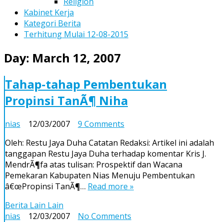
Religion
Kabinet Kerja
Kategori Berita
Terhitung Mulai 12-08-2015
Day:
March 12, 2007
Tahap-tahap Pembentukan
Propinsi TanÃ¶ Niha
on
nias
12/03/2007
9 Comments
Tahap-
Oleh: Restu Jaya Duha Catatan Redaksi: Artikel ini adalah
tahap
tanggapan Restu Jaya Duha terhadap komentar Kris J.
Pembentukan
MendrÃ¶fa atas tulisan: Prospektif dan Wacana
Propinsi
Pemekaran Kabupaten Nias Menuju Pembentukan
TanÃ¶
â€œPropinsi TanÃ¶…
Read more »
Niha
Berita Lain Lain
on
nias
12/03/2007
No Comments