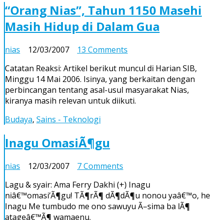
“Orang Nias”, Tahun 1150 Masehi
Masih Hidup di Dalam Gua
on
nias
12/03/2007
13 Comments
“Orang
Catatan Reaksi: Artikel berikut muncul di Harian SIB,
Nias”,
Minggu 14 Mai 2006. Isinya, yang berkaitan dengan
Tahun
perbincangan tentang asal-usul masyarakat Nias,
1150
kiranya masih relevan untuk diikuti.
Masehi
Masih
Budaya
,
Sains - Teknologi
Hidup
di
Inagu OmasiÃ¶gu
Dalam
Gua
on
nias
12/03/2007
7 Comments
Inagu
Lagu & syair: Ama Ferry Dakhi (+) Inagu
OmasiÃ¶gu
niâ€™omasi’Ã¶gu! TÃ¶rÃ¶ dÃ¶dÃ¶u nonou yaâ€™o, he
Inagu Me tumbudo me ono sawuyu Ã–sima ba lÃ¶
atageâ€™Ã¶ wamaenu.