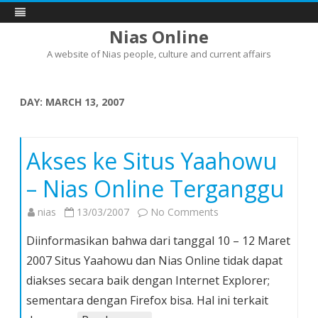
Nias Online
A website of Nias people, culture and current affairs
Skip
to
content
DAY:
MARCH 13, 2007
Akses ke Situs Yaahowu
– Nias Online Terganggu
on
nias
13/03/2007
No Comments
Akses
Diinformasikan bahwa dari tanggal 10 – 12 Maret
ke
2007 Situs Yaahowu dan Nias Online tidak dapat
Situs
diakses secara baik dengan Internet Explorer;
Yaahowu
sementara dengan Firefox bisa. Hal ini terkait
–
Nias