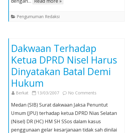
dengan…
Read more »
Online
Terganggu
Pengumuman Redaksi
Dakwaan Terhadap
Ketua DPRD Nisel Harus
Dinyatakan Batal Demi
Hukum
on
Berkat
13/03/2007
No Comments
Dakwaan
Medan (SIB) Surat dakwaan Jaksa Penuntut
Terhadap
Umum (JPU) terhadap ketua DPRD Nias Selatan
Ketua
(Nisel) DR (HC) HM SH SSos dalam kasus
DPRD
penggunaan gelar kesarjanaan tidak sah dinilai
Nisel