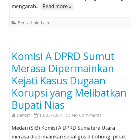
DPRD-
mengarah…
Read more »
SU
Berita Lain Lain
Komisi A DPRD Sumut
Merasa Dipermainkan
Kejati Kasus Dugaan
Korupsi yang Melibatkan
Bupati Nias
on
Berkat
13/03/2007
No Comments
Komisi
Medan (SIB) Komisi A DPRD Sumatera Utara
A
merasa dipermainkan sekaligus dibohongi pihak
DPRD