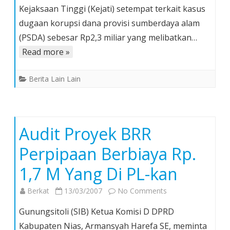
Kejaksaan Tinggi (Kejati) setempat terkait kasus
Sumut
dugaan korupsi dana provisi sumberdaya alam
Merasa
Dipermainkan
(PSDA) sebesar Rp2,3 miliar yang melibatkan…
Kejati
Read more »
Kasus
Dugaan
Berita Lain Lain
Korupsi
yang
Melibatkan
Bupati
Audit Proyek BRR
Nias
Perpipaan Berbiaya Rp.
1,7 M Yang Di PL-kan
on
Berkat
13/03/2007
No Comments
Audit
Gunungsitoli (SIB) Ketua Komisi D DPRD
Proyek
Kabupaten Nias, Armansyah Harefa SE, meminta
BRR