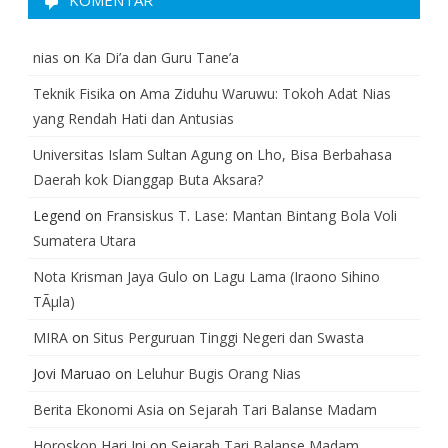
KOMENTAR
nias
on
Ka Di’a dan Guru Tane’a
Teknik Fisika
on
Ama Ziduhu Waruwu: Tokoh Adat Nias
yang Rendah Hati dan Antusias
Universitas Islam Sultan Agung
on
Lho, Bisa Berbahasa
Daerah kok Dianggap Buta Aksara?
Legend
on
Fransiskus T. Lase: Mantan Bintang Bola Voli
Sumatera Utara
Nota Krisman Jaya Gulo
on
Lagu Lama (Iraono Sihino
TÃµla)
MIRA
on
Situs Perguruan Tinggi Negeri dan Swasta
Jovi Maruao
on
Leluhur Bugis Orang Nias
Berita Ekonomi Asia
on
Sejarah Tari Balanse Madam
Horoskop Hari Ini
on
Sejarah Tari Balanse Madam