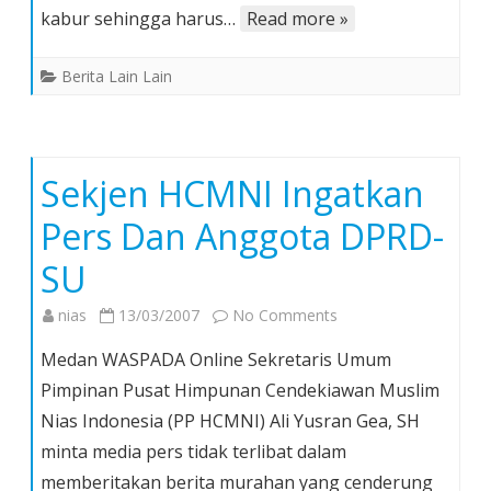
Harus
kabur sehingga harus…
Read more »
Dinyatakan
Batal
Berita Lain Lain
Demi
Hukum
Sekjen HCMNI Ingatkan
Pers Dan Anggota DPRD-
SU
on
nias
13/03/2007
No Comments
Sekjen
Medan WASPADA Online Sekretaris Umum
HCMNI
Pimpinan Pusat Himpunan Cendekiawan Muslim
Ingatkan
Nias Indonesia (PP HCMNI) Ali Yusran Gea, SH
Pers
minta media pers tidak terlibat dalam
Dan
Anggota
memberitakan berita murahan yang cenderung