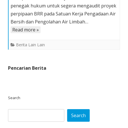
penegak hukum untuk segera mengaudit proyek
Perpipaan
perpipaan BRR pada Satuan Kerja Pengadaan Air
Berbiaya
Rp.
Bersih dan Pengolahan Air Limbah…
1,7
Read more »
M
Yang
Berita Lain Lain
Di
PL-
kan
Pencarian Berita
Search
Search