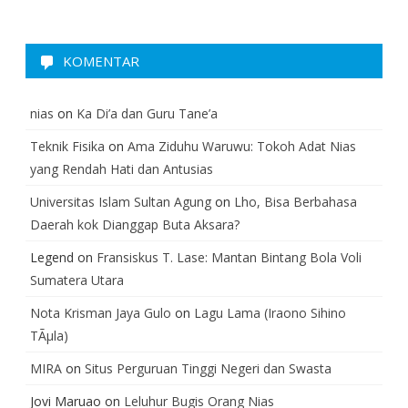
KOMENTAR
nias
on
Ka Di’a dan Guru Tane’a
Teknik Fisika
on
Ama Ziduhu Waruwu: Tokoh Adat Nias
yang Rendah Hati dan Antusias
Universitas Islam Sultan Agung
on
Lho, Bisa Berbahasa
Daerah kok Dianggap Buta Aksara?
Legend
on
Fransiskus T. Lase: Mantan Bintang Bola Voli
Sumatera Utara
Nota Krisman Jaya Gulo
on
Lagu Lama (Iraono Sihino
TÃµla)
MIRA
on
Situs Perguruan Tinggi Negeri dan Swasta
Jovi Maruao
on
Leluhur Bugis Orang Nias