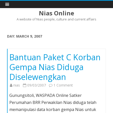
Nias Online
A website of Nias people, culture and current affairs
Skip
to
content
DAY:
MARCH 9, 2007
Bantuan Paket C Korban
Gempa Nias Diduga
Diselewengkan
on
nias
09/03/2007
1 Comment
Bantuan
Gunungsitoli, WASPADA Online Satker
Paket
Perumahan BRR Perwakilan Nias diduga telah
C
memanipulasi data korban gempa Nias untuk
Korban