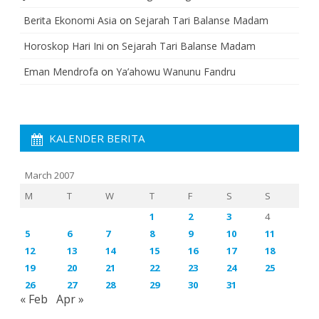
Berita Ekonomi Asia
on
Sejarah Tari Balanse Madam
Horoskop Hari Ini
on
Sejarah Tari Balanse Madam
Eman Mendrofa
on
Ya’ahowu Wanunu Fandru
KALENDER BERITA
March 2007
M
T
W
T
F
S
S
1
2
3
4
5
6
7
8
9
10
11
12
13
14
15
16
17
18
19
20
21
22
23
24
25
26
27
28
29
30
31
« Feb
Apr »