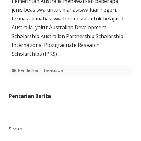
Pemerintah Australia menawarkan beberapa
situs
jenis beasiswa untuk mahasiswa luar negeri,
Perguruan
termasuk mahasiswa Indonesia untuk belajar di
Tinggi
Australia, yaitu: Australian Development
di
Australia
Scholarship Australian Partnership Scholarship
International Postgraduate Research
Scholarships (IPRS)
Pendidikan - Beasiswa
Pencarian Berita
Search