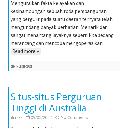
Menguraikan fakta kelayakan dan
dan
kesinambungan sebuah roda pembangunan
Wacana
yang bergulir pada suatu daerah ternyata telah
Pemekaran
mengundang banyak perhatian. Menarik dan
Kabupaten
Nias
sangat menantang layaknya seperti kita sedang
Menuju
merancang dan mencoba mengoperasikan…
Pembentukan
Read more »
“Propinsi
TanÃ¶
Publikasi
Niha”
Situs-situs Perguruan
Tinggi di Australia
on
nias
09/03/2007
No Comments
Situs-