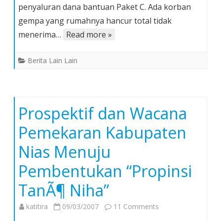
penyaluran dana bantuan Paket C. Ada korban
Gempa
Nias
gempa yang rumahnya hancur total tidak
Diduga
menerima…
Read more »
Diselewengkan
Berita Lain Lain
Prospektif dan Wacana
Pemekaran Kabupaten
Nias Menuju
Pembentukan “Propinsi
TanÃ¶ Niha”
on
katitira
09/03/2007
11 Comments
Prospektif