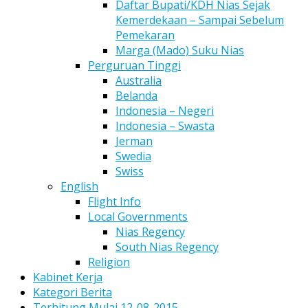
Daftar Bupati/KDH Nias Sejak
Kemerdekaan – Sampai Sebelum
Pemekaran
Marga (Mado) Suku Nias
Perguruan Tinggi
Australia
Belanda
Indonesia – Negeri
Indonesia – Swasta
Jerman
Swedia
Swiss
English
Flight Info
Local Governments
Nias Regency
South Nias Regency
Religion
Kabinet Kerja
Kategori Berita
Terhitung Mulai 12-08-2015