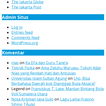
The Jakarta Globe
The Jakarta Post
Admin Situs
Log in
Entries feed
Comments feed
WordPress.org
Komentar
nias
on
Ka Di’a dan Guru Tane’a
Teknik Fisika
on
Ama Ziduhu Waruwu: Tokoh Adat
Nias yang Rendah Hati dan Antusias
Universitas Islam Sultan Agung
on
Lho, Bisa
Berbahasa Daerah kok Dianggap Buta Aksara?
Legend
on
Fransiskus T. Lase: Mantan Bintang Bola
Voli Sumatera Utara
Nota Krisman Jaya Gulo
on
Lagu Lama (Iraono
Sihino TÃµla)