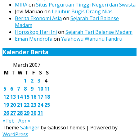
MIRA
on
Situs Perguruan Tinggi Negeri dan Swasta
Jovi Maruao
on
Leluhur Bugis Orang Nias
Berita Ekonomi Asia
on
Sejarah Tari Balanse
Madam
Horoskop Hari Ini
on
Sejarah Tari Balanse Madam
Eman Mendrofa
on
Ya’ahowu Wanunu Fandru
Kalender Berita
March 2007
M
T
W
T
F
S
S
1
2
3
4
5
6
7
8
9
10
11
12
13
14
15
16
17
18
19
20
21
22
23
24
25
26
27
28
29
30
31
« Feb
Apr »
Theme
Salinger
by GalussoThemes | Powered by
WordPress