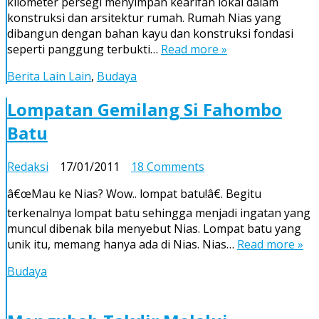
kilometer persegi menyimpan kearifan lokal dalam
Cantik
konstruksi dan arsitektur rumah. Rumah Nias yang
dibangun dengan bahan kayu dan konstruksi fondasi
seperti panggung terbukti…
Read more »
Berita Lain Lain
,
Budaya
Lompatan Gemilang Si Fahombo
Batu
on
Redaksi
17/01/2011
18 Comments
Lompatan
â€œMau ke Nias? Wow.. lompat batu!â€. Begitu
Gemilang
terkenalnya lompat batu sehingga menjadi ingatan yang
Si
muncul dibenak bila menyebut Nias. Lompat batu yang
Fahombo
unik itu, memang hanya ada di Nias. Nias…
Batu
Read more »
Budaya