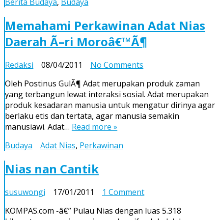
Berita Budaya
,
Budaya
Memahami Perkawinan Adat Nias
Daerah Ã–ri Moroâ€™Ã¶
on
Redaksi
08/04/2011
No Comments
Memahami
Oleh Postinus GulÃ¶ Adat merupakan produk zaman
Perkawinan
yang terbangun lewat interaksi sosial. Adat merupakan
Adat
produk kesadaran manusia untuk mengatur dirinya agar
Nias
berlaku etis dan tertata, agar manusia semakin
Daerah
manusiawi. Adat…
Read more »
Ã–
ri
Budaya
Adat Nias
,
Perkawinan
Moroâ€™Ã¶
Nias nan Cantik
on
susuwongi
17/01/2011
1 Comment
Nias
KOMPAS.com -â€” Pulau Nias dengan luas 5.318
nan