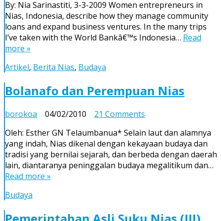
By: Nia Sarinastiti, 3-3-2009 Women entrepreneurs in
in
Nias, Indonesia, describe how they manage community
Nias
loans and expand business ventures. In the many trips
Have
I’ve taken with the World Bankâ€™s Indonesia…
Read
Entrepreneurial
more »
Spirit
Artikel
,
Berita Nias
,
Budaya
Bolanafo dan Perempuan Nias
on
borokoa
04/02/2010
21 Comments
Bolanafo
Oleh: Esther GN Telaumbanua* Selain laut dan alamnya
dan
yang indah, Nias dikenal dengan kekayaan budaya dan
Perempuan
tradisi yang bernilai sejarah, dan berbeda dengan daerah
Nias
lain, diantaranya peninggalan budaya megalitikum dan…
Read more »
Budaya
Pemerintahan Asli Suku Nias (III)