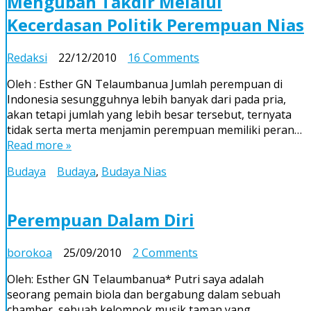
Mengubah Takdir Melalui
Kecerdasan Politik Perempuan Nias
on
Redaksi
22/12/2010
16 Comments
Mengubah
Oleh : Esther GN Telaumbanua Jumlah perempuan di
Takdir
Indonesia sesungguhnya lebih banyak dari pada pria,
Melalui
akan tetapi jumlah yang lebih besar tersebut, ternyata
Kecerdasan
tidak serta merta menjamin perempuan memiliki peran…
Politik
Read more »
Perempuan
Nias
Budaya
Budaya
,
Budaya Nias
Perempuan Dalam Diri
on
borokoa
25/09/2010
2 Comments
Perempuan
Oleh: Esther GN Telaumbanua* Putri saya adalah
Dalam
seorang pemain biola dan bergabung dalam sebuah
Diri
chamber, sebuah kelompok musik taman yang