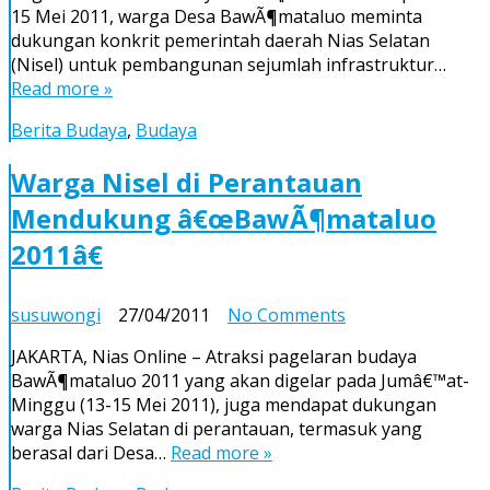
15 Mei 2011, warga Desa BawÃ¶mataluo meminta
Benahi
dukungan konkrit pemerintah daerah Nias Selatan
Infrastruktur
(Nisel) untuk pembangunan sejumlah infrastruktur…
Pendukung
Read more »
Pariwisata
di
Berita Budaya
,
Budaya
BawÃ¶mataluo
Warga Nisel di Perantauan
Mendukung â€œBawÃ¶mataluo
2011â€
on
susuwongi
27/04/2011
No Comments
Warga
JAKARTA, Nias Online – Atraksi pagelaran budaya
Nisel
BawÃ¶mataluo 2011 yang akan digelar pada Jumâ€™at-
di
Minggu (13-15 Mei 2011), juga mendapat dukungan
Perantauan
warga Nias Selatan di perantauan, termasuk yang
Mendukung
berasal dari Desa…
Read more »
â€œBawÃ¶matal
2011â€