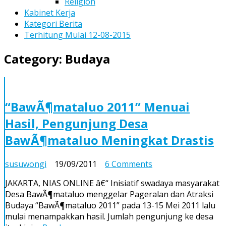
Religion
Kabinet Kerja
Kategori Berita
Terhitung Mulai 12-08-2015
Category:
Budaya
“BawÃ¶mataluo 2011” Menuai
Hasil, Pengunjung Desa
BawÃ¶mataluo Meningkat Drastis
on
susuwongi
19/09/2011
6 Comments
“BawÃ¶mataluo
JAKARTA, NIAS ONLINE â€“ Inisiatif swadaya masyarakat
2011”
Desa BawÃ¶mataluo menggelar Pageralan dan Atraksi
Menuai
Budaya “BawÃ¶mataluo 2011” pada 13-15 Mei 2011 lalu
Hasil,
mulai menampakkan hasil. Jumlah pengunjung ke desa
Pengunjung