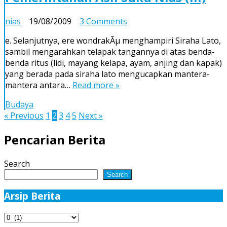
on
nias
19/08/2009
3 Comments
Pemerintahan
e. Selanjutnya, ere wondrakÃµ menghampiri Siraha Lato,
Asli
sambil mengarahkan telapak tangannya di atas benda-
Suku
benda ritus (lidi, mayang kelapa, ayam, anjing dan kapak)
Nias
yang berada pada siraha lato mengucapkan mantera-
(III)
mantera antara…
Read more »
Budaya
Posts
« Previous
1
2
3
4
5
Next »
pagination
Pencarian Berita
Search
Search
Arsip Berita
Arsip