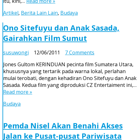
itu, kini,…
Read more »
Desa
BawÃ¶mataluo
Artikel
,
Berita Lain Lain
,
Budaya
Meningkat
Drastis
Ono Sitefuyu dan Anak Sasada,
Gairahkan Film Sumut
on
susuwongi
12/06/2011
7 Comments
Ono
Jones Gultom KERINDUAN pecinta film Sumatera Utara,
Sitefuyu
khususnya yang tertarik pada warna lokal, perlahan
dan
mulai terobati, dengan kehadiran Ono Sitefuyu dan Anak
Anak
Sasada. Kedua film yang diproduksi CZ Entertaiment ini,…
Sasada,
Read more »
Gairahkan
Film
Budaya
Sumut
Pemda Nisel Akan Benahi Akses
Jalan ke Pusat-pusat Pariwisata