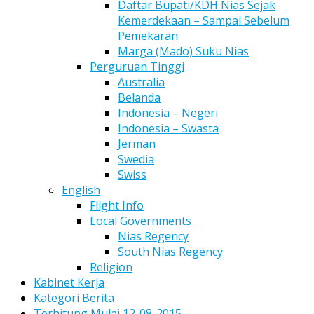
Daftar Bupati/KDH Nias Sejak
Kemerdekaan – Sampai Sebelum
Pemekaran
Marga (Mado) Suku Nias
Perguruan Tinggi
Australia
Belanda
Indonesia – Negeri
Indonesia – Swasta
Jerman
Swedia
Swiss
English
Flight Info
Local Governments
Nias Regency
South Nias Regency
Religion
Kabinet Kerja
Kategori Berita
Terhitung Mulai 12-08-2015