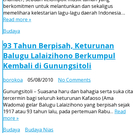
berkomitmen untuk melantunkan dan sekaligus
memelihara kelestarian lagu-lagu daerah Indonesia….
Read more »
Budaya
93 Tahun Berpisah, Keturunan
Balugu Lalaizihono Berkumpul
Kembali di Gunungsitoli
on
borokoa
05/08/2010
No Comments
93
Gunungsitoli – Suasana haru dan bahagia serta suka cita
Tahun
tercermin bagi seluruh keturunan Kafaoso (Ama
Berpisah,
Wadoma) gelar Balugu Lalaizihono yang berpisah sejak
Keturunan
1917 atau 93 tahun lalu, pada pertemuan Rabu…
Read
Balugu
more »
Lalaizihono
Berkumpul
Budaya
Budaya Nias
Kembali