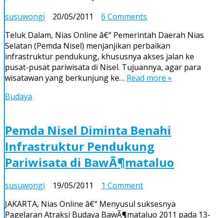
on
susuwongi
20/05/2011
6 Comments
Pemda
Teluk Dalam, Nias Online â€“ Pemerintah Daerah Nias
Nisel
Selatan (Pemda Nisel) menjanjikan perbaikan
Akan
infrastruktur pendukung, khususnya akses jalan ke
Benahi
pusat-pusat pariwisata di Nisel. Tujuannya, agar para
Akses
wisatawan yang berkunjung ke…
Read more »
Jalan
ke
Budaya
Pusat-
pusat
Pariwisata
Pemda Nisel Diminta Benahi
Infrastruktur Pendukung
Pariwisata di BawÃ¶mataluo
on
susuwongi
19/05/2011
1 Comment
Pemda
JAKARTA, Nias Online â€“ Menyusul suksesnya
Nisel
Pagelaran Atraksi Budaya BawÃ¶mataluo 2011 pada 13-
Diminta