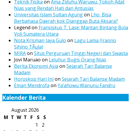
Teknik Fisika
on
Ama Ziduhu Waruwu: Tokoh Adat
Nias yang Rendah Hati dan Antusias
Universitas Islam Sultan Agung
on
Lho, Bisa
Berbahasa Daerah kok Dianggap Buta Aksara?
Legend
on
Fransiskus T. Lase: Mantan Bintang Bola
Voli Sumatera Utara
Nota Krisman Jaya Gulo
on
Lagu Lama (Iraono
Sihino TÃµla)
MIRA
on
Situs Perguruan Tinggi Negeri dan Swasta
Jovi Maruao
on
Leluhur Bugis Orang Nias
Berita Ekonomi Asia
on
Sejarah Tari Balanse
Madam
Horoskop Hari Ini
on
Sejarah Tari Balanse Madam
Eman Mendrofa
on
Ya’ahowu Wanunu Fandru
Kalender Berita
August 2026
M
T
W
T
F
S
S
1
2