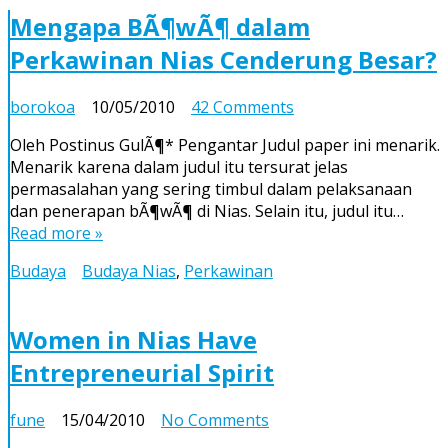
di
Mengapa BÃ¶wÃ¶ dalam
Gunungsitoli
Perkawinan Nias Cenderung Besar?
on
borokoa
10/05/2010
42 Comments
Mengapa
Oleh Postinus GulÃ¶* Pengantar Judul paper ini menarik.
BÃ¶wÃ¶
Menarik karena dalam judul itu tersurat jelas
dalam
permasalahan yang sering timbul dalam pelaksanaan
Perkawinan
dan penerapan bÃ¶wÃ¶ di Nias. Selain itu, judul itu…
Nias
Read more »
Cenderung
Besar?
Budaya
Budaya Nias
,
Perkawinan
Women in Nias Have
Entrepreneurial Spirit
on
fune
15/04/2010
No Comments
Women