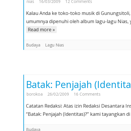
on
nias
16/03/2009
12 Comments
Melirik
Kalau Anda ke toko-toko musik di Gunungsitol
Album
umumnya dipenuhi oleh album lagu-lagu Nias, y
Lagu-
Read more »
Lagu
Nias
Budaya
Lagu Nias
â€“
Catatan
Ringan
Batak: Penjajah (Identita
on
borokoa
26/02/2009
16 Comments
Batak:
Catatan Redaksi: Atas izin Redaksi Desantara Inst
Penjajah
“Batak: Penjajah (Identitas)?” kami tayangkan d
(Identitas)?
Budaya