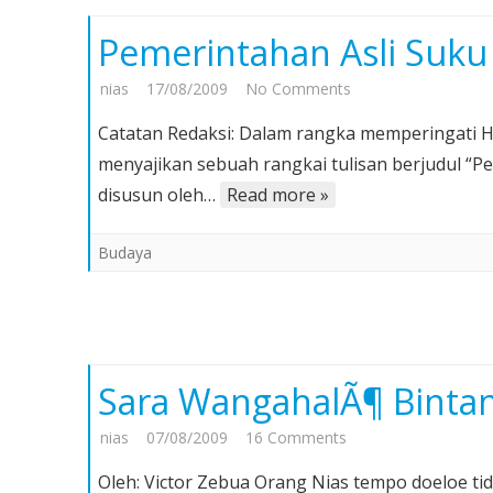
Pemerintahan Asli Suku 
on
nias
17/08/2009
No Comments
Pemerintahan
Catatan Redaksi: Dalam rangka memperingati H
Asli
menyajikan sebuah rangkai tulisan berjudul “Pe
Suku
disusun oleh…
Read more »
Nias
(Bagian
Budaya
I)
Sara WangahalÃ¶ Bintan
on
nias
07/08/2009
16 Comments
Sara
Oleh: Victor Zebua Orang Nias tempo doeloe 
WangahalÃ¶