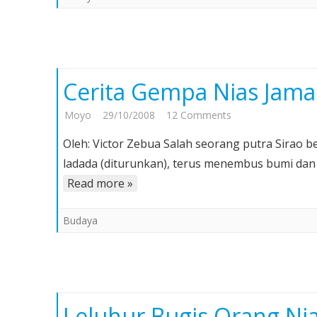
Cerita Gempa Nias Jama
on
Moyo
29/10/2008
12 Comments
Cerita
Oleh: Victor Zebua Salah seorang putra Sirao 
Gempa
ladada (diturunkan), terus menembus bumi dan 
Nias
Read more »
Jaman
Dulu
Budaya
Leluhur Bugis Orang Ni