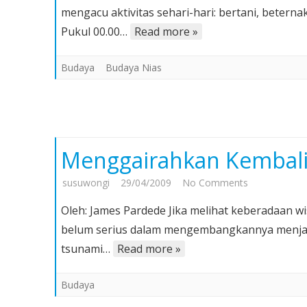
mengacu aktivitas sehari-hari: bertani, betern
Bintang
Pukul 00.00…
Read more »
Tradisi
Budaya
Budaya Nias
Menggairahkan Kembali 
on
susuwongi
29/04/2009
No Comments
Menggairahk
Oleh: James Pardede Jika melihat keberadaan wi
Kembali
belum serius dalam mengembangkannya menjadi 
Wisata
tsunami…
Read more »
Bahari
Pulau
Budaya
Nias