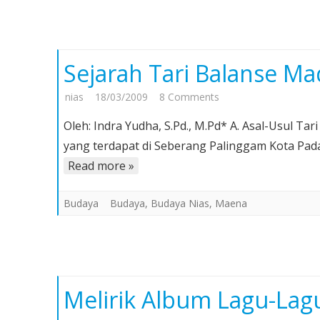
Sejarah Tari Balanse M
on
nias
18/03/2009
8 Comments
Sejarah
Oleh: Indra Yudha, S.Pd., M.Pd* A. Asal-Usul T
Tari
yang terdapat di Seberang Palinggam Kota Pad
Balanse
Read more »
Madam
Budaya
Budaya
,
Budaya Nias
,
Maena
Melirik Album Lagu-Lagu