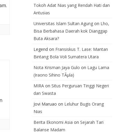
am.
Tokoh Adat Nias yang Rendah Hati dan
Antusias
Universitas Islam Sultan Agung
on
Lho,
Bisa Berbahasa Daerah kok Dianggap
Buta Aksara?
Legend
on
Fransiskus T. Lase: Mantan
Bintang Bola Voli Sumatera Utara
Nota Krisman Jaya Gulo
on
Lagu Lama
(Iraono Sihino TÃµla)
MIRA
on
Situs Perguruan Tinggi Negeri
dan Swasta
n
Jovi Maruao
on
Leluhur Bugis Orang
Nias
Berita Ekonomi Asia
on
Sejarah Tari
Balanse Madam