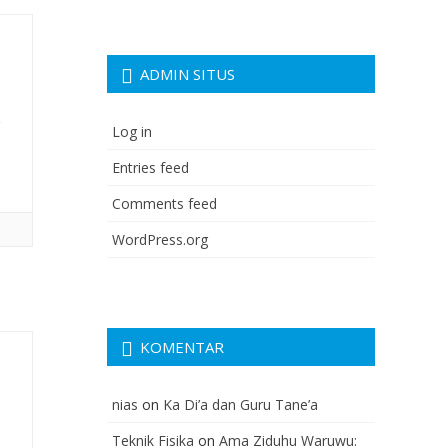
ADMIN SITUS
e
Log in
Entries feed
Comments feed
WordPress.org
KOMENTAR
nias
on
Ka Di’a dan Guru Tane’a
Teknik Fisika
on
Ama Ziduhu Waruwu: