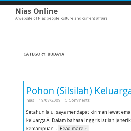
Nias Online
A website of Nias people, culture and current affairs
CATEGORY:
BUDAYA
Pohon (Silsilah) Keluarg
on
nias
19/08/2009
5 Comments
Pohon
Setahun lalu, saya mendapat kiriman lewat ema
(Silsilah)
keluarga.Â Dalam bahasa Inggris istilah jenerik
Keluarga
kemampuan…
Read more »