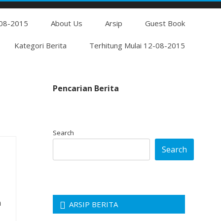
Skip
-08-2015
to
About Us
Arsip
Guest Book
content
Kategori Berita
Terhitung Mulai 12-08-2015
Pencarian Berita
Search
Search
n
ARSIP BERITA