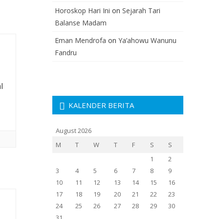
Horoskop Hari Ini
on
Sejarah Tari
Balanse Madam
Eman Mendrofa
on
Ya’ahowu Wanunu
Fandru
l
KALENDER BERITA
August 2026
M
T
W
T
F
S
S
1
2
3
4
5
6
7
8
9
10
11
12
13
14
15
16
17
18
19
20
21
22
23
24
25
26
27
28
29
30
31