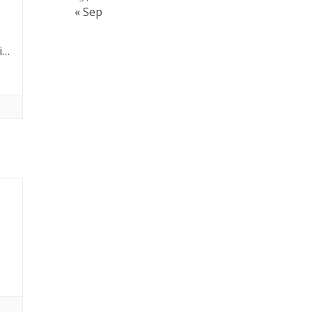
« Sep
i…