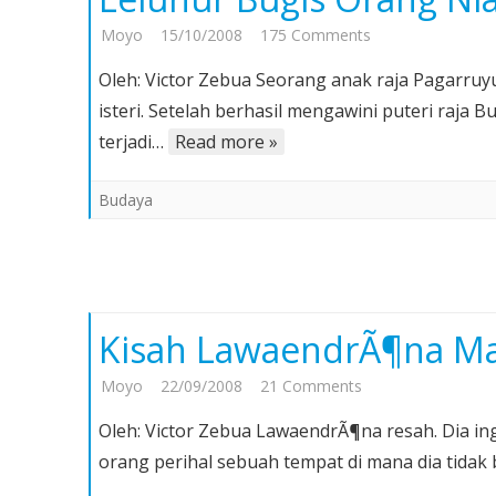
on
Moyo
15/10/2008
175 Comments
Leluhur
Oleh: Victor Zebua Seorang anak raja Pagarru
Bugis
isteri. Setelah berhasil mengawini puteri raja
Orang
terjadi…
Read more »
Nias
Budaya
Kisah LawaendrÃ¶na Ma
on
Moyo
22/09/2008
21 Comments
Kisah
Oleh: Victor Zebua LawaendrÃ¶na resah. Dia in
LawaendrÃ¶na
orang perihal sebuah tempat di mana dia tidak 
Manusia
Bulan