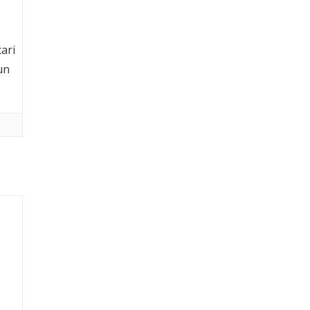
ari
un