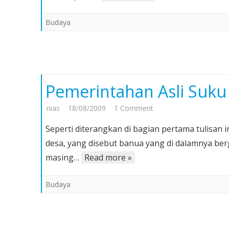
Budaya
Pemerintahan Asli Suku N
on
nias
18/08/2009
1 Comment
Pemerintahan
Seperti diterangkan di bagian pertama tulisan 
Asli
desa, yang disebut banua yang di dalamnya be
Suku
masing…
Read more »
Nias
(Bagian
Budaya
II)