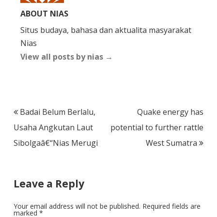
ABOUT NIAS
Situs budaya, bahasa dan aktualita masyarakat
Nias
View all posts by nias
→
Post
Badai Belum Berlalu,
Quake energy has
navigation
Usaha Angkutan Laut
potential to further rattle
Sibolgaâ€“Nias Merugi
West Sumatra
Leave a Reply
Your email address will not be published.
Required fields are
marked
*