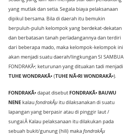
yang mutlak dan setia. Segala biaya pelaksanaan
dipikul bersama. Bila di daerah itu bemukin
berpuluh-puluh kelompok yang berdekat-dekatan
dan berbatasan tanah perladangannya dan terdiri
dari beberapa mado, maka kelompok-kelompok ini
akan menjadi suatu daerah/lingkungan SI SAMBUA
FONDRAKÃ•; keturunan yang dituakan tadi menjadi
TUHE WONDRAKÃ•
(
TUHE NÃ•RI WONDRAKÃ•
).
FONDRAKÃ•
dapat disebut
FONDRAKÃ• BAUWU
NENE
kalau
fondrakÃµ
itu dilaksanakan di suatu
lapangan yang berpasir atau di pinggir laut /
sungai.Â Kalau pelaksanaan itu dilakukan pada
sebuah bukit/gunung (hili) maka
fondrakÃµ