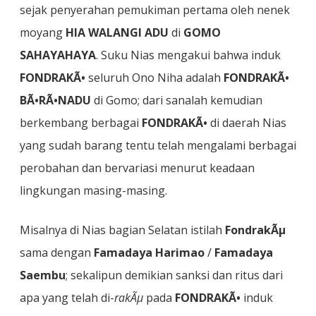
sejak penyerahan pemukiman pertama oleh nenek
moyang
HIA WALANGI ADU
di
GOMO
SAHAYAHAYA
. Suku Nias mengakui bahwa induk
FONDRAKÃ•
seluruh Ono Niha adalah
FONDRAKÃ•
BÃ•RÃ•NADU
di Gomo; dari sanalah kemudian
berkembang berbagai
FONDRAKÃ•
di daerah Nias
yang sudah barang tentu telah mengalami berbagai
perobahan dan bervariasi menurut keadaan
lingkungan masing-masing.
Misalnya di Nias bagian Selatan istilah
FondrakÃµ
sama dengan
Famadaya Harimao
/
Famadaya
Saembu
; sekalipun demikian sanksi dan ritus dari
apa yang telah di-
rakÃµ
pada
FONDRAKÃ•
induk