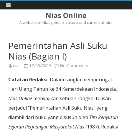
Nias Online
A website of Nias people, culture and current affairs
Skip
to
content
Pemerintahan Asli Suku
Nias (Bagian I)
on
nias
17/08/2009
No Comments
Pemerintahan
Asli
Suku
Catatan Redaksi
: Dalam rangka memperingati
Nias
(Bagian
Hari Ulang Tahun ke 64 Kemerdekaan Indonesia,
I)
Nias Online
menyajikan sebuah rangkai tulisan
berjudul “Pemerintahan Asli Suku Nias” yang
diambil dari buku yang disusun oleh
Tim Penyusun
Sejarah Perjuangan Masyarakat Nias
(1987). Redaksi