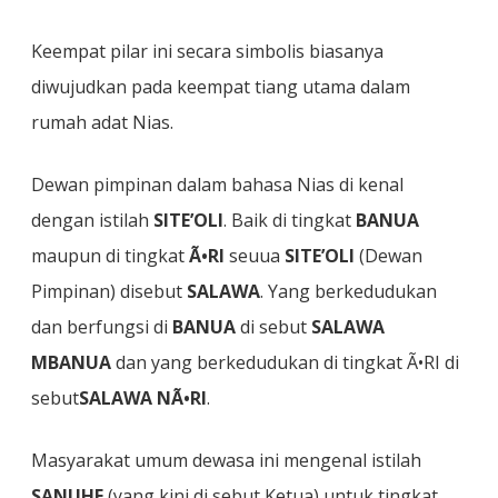
Keempat pilar ini secara simbolis biasanya
diwujudkan pada keempat tiang utama dalam
rumah adat Nias.
Dewan pimpinan dalam bahasa Nias di kenal
dengan istilah
SITE’OLI
. Baik di tingkat
BANUA
maupun di tingkat
Ã•RI
seuua
SITE’OLI
(Dewan
Pimpinan) disebut
SALAWA
. Yang berkedudukan
dan berfungsi di
BANUA
di sebut
SALAWA
MBANUA
dan yang berkedudukan di tingkat Ã•RI di
sebut
SALAWA NÃ•RI
.
Masyarakat umum dewasa ini mengenal istilah
SANUHE
(yang kini di sebut Ketua) untuk tingkat