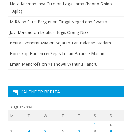
Nota Krisman Jaya Gulo
on
Lagu Lama (Iraono Sihino
TÃµla)
MIRA
on
Situs Perguruan Tinggi Negeri dan Swasta
Jovi Maruao
on
Leluhur Bugis Orang Nias
Berita Ekonomi Asia
on
Sejarah Tari Balanse Madam
Horoskop Hari Ini
on
Sejarah Tari Balanse Madam
Eman Mendrofa
on
Ya’ahowu Wanunu Fandru
KALENDER BERITA
August 2009
M
T
W
T
F
S
S
1
2
3
4
5
6
7
8
9