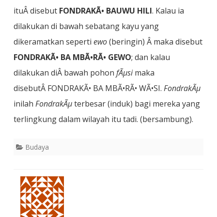
ituÂ disebut
FONDRAKÃ• BAUWU HILI
. Kalau ia
dilakukan di bawah sebatang kayu yang
dikeramatkan seperti
ewo
(beringin) Â maka disebut
FONDRAKÃ• BA MBÃ•RÃ• GEWO
; dan kalau
dilakukan diÂ bawah pohon
fÃµsi
maka
disebutÂ FONDRAKÃ• BA MBÃ•RÃ• WÃ•SI.
FondrakÃµ
inilah
FondrakÃµ
terbesar (induk) bagi mereka yang
terlingkung dalam wilayah itu tadi. (bersambung).
Budaya