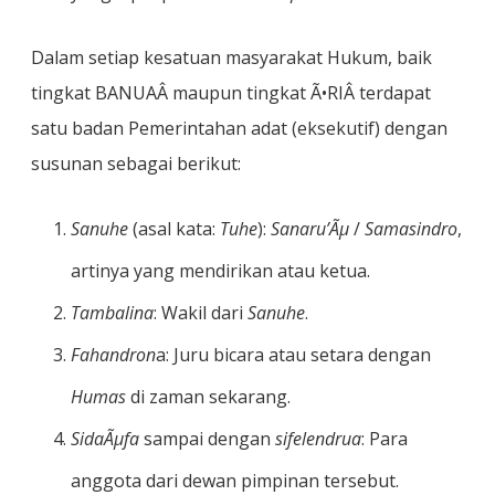
Dalam setiap kesatuan masyarakat Hukum, baik
tingkat BANUAÂ maupun tingkat Ã•RIÂ terdapat
satu badan Pemerintahan adat (eksekutif) dengan
susunan sebagai berikut:
Sanuhe
(asal kata:
Tuhe
):
Sanaru’Ãµ
/
Samasindro
,
artinya yang mendirikan atau ketua.
Tambalina
: Wakil dari
Sanuhe
.
Fahandron
a: Juru bicara atau setara dengan
Humas
di zaman sekarang.
SidaÃµfa
sampai dengan
sifelendrua
: Para
anggota dari dewan pimpinan tersebut.