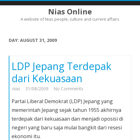
Nias Online
A website of Nias people, culture and current affairs
Skip
to
content
DAY:
AUGUST 31, 2009
LDP Jepang Terdepak
dari Kekuasaan
on
nias
31/08/2009
No Comments
LDP
Partai Liberal Demokrat (LDP) Jepang yang
Jepang
memerintah Jepang sejak tahun 1955 akhirnya
Terdepak
terdepak dari kekuasaan dan menjadi oposisi di
dari
negeri yang baru saja mulai bangkit dari resesi
Kekuasaan
ekonomi itu.