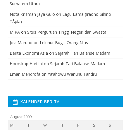
Sumatera Utara
Nota Krisman Jaya Gulo
on
Lagu Lama (Iraono Sihino
TÃµla)
MIRA
on
Situs Perguruan Tinggi Negeri dan Swasta
Jovi Maruao
on
Leluhur Bugis Orang Nias
Berita Ekonomi Asia
on
Sejarah Tari Balanse Madam
Horoskop Hari Ini
on
Sejarah Tari Balanse Madam
Eman Mendrofa
on
Ya’ahowu Wanunu Fandru
KALENDER BERITA
August 2009
M
T
W
T
F
S
S