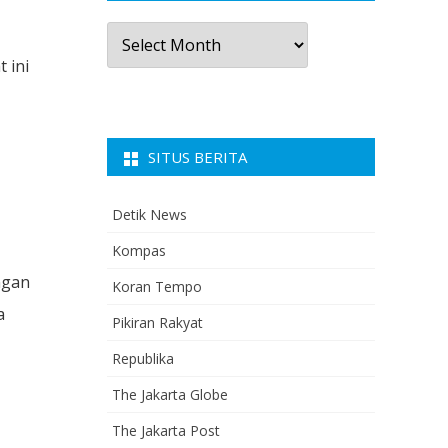
Arsip
Berita
 ini
SITUS BERITA
Detik News
Kompas
ngan
Koran Tempo
a
Pikiran Rakyat
Republika
The Jakarta Globe
The Jakarta Post