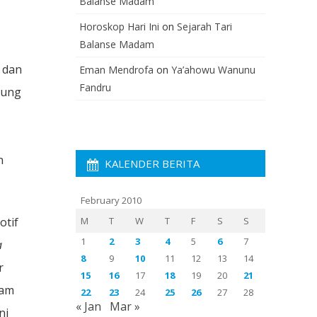
Balanse Madam
Horoskop Hari Ini
on
Sejarah Tari
Balanse Madam
dan
Eman Mendrofa
on
Ya’ahowu Wanunu
Fandru
rung
n
KALENDER BERITA
February 2010
otif
M
T
W
T
F
S
S
1
2
3
4
5
6
7
a
8
9
10
11
12
13
14
r
15
16
17
18
19
20
21
gam
22
23
24
25
26
27
28
« Jan
Mar »
ni