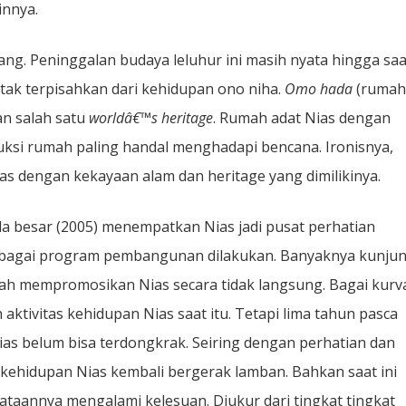
innya.
ang. Peninggalan budaya leluhur ini masih nyata hingga saat
 tak terpisahkan dari kehidupan ono niha.
Omo hada
(rumah
an salah satu
worldâ€™s heritage
. Rumah adat Nias dengan
ruksi rumah paling handal menghadapi bencana. Ironisnya,
as dengan kekayaan alam dan heritage yang dimilikinya.
a besar (2005) menempatkan Nias jadi pusat perhatian
berbagai program pembangunan dilakukan. Banyaknya kunju
lah mempromosikan Nias secara tidak langsung. Bagai kurv
aktivitas kehidupan Nias saat itu. Tetapi lima tahun pasca
as belum bisa terdongkrak. Seiring dengan perhatian dan
kehidupan Nias kembali bergerak lamban. Bahkan saat ini
taannya mengalami kelesuan. Diukur dari tingkat tingkat