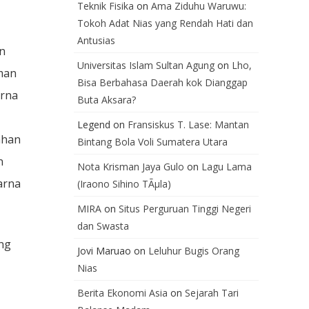
Teknik Fisika
on
Ama Ziduhu Waruwu:
Tokoh Adat Nias yang Rendah Hati dan
Antusias
n
Universitas Islam Sultan Agung
on
Lho,
man
Bisa Berbahasa Daerah kok Dianggap
arna
Buta Aksara?
Legend
on
Fransiskus T. Lase: Mantan
ahan
Bintang Bola Voli Sumatera Utara
n
Nota Krisman Jaya Gulo
on
Lagu Lama
arna
(Iraono Sihino TÃµla)
MIRA
on
Situs Perguruan Tinggi Negeri
dan Swasta
ng
Jovi Maruao
on
Leluhur Bugis Orang
Nias
Berita Ekonomi Asia
on
Sejarah Tari