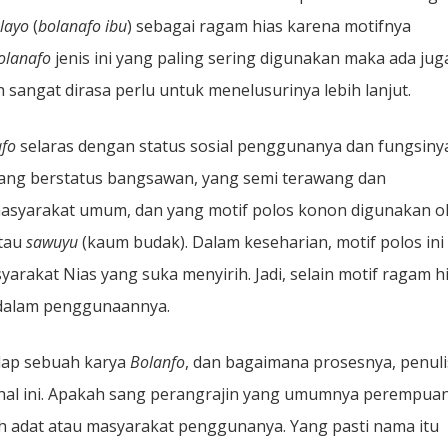
layo
(
bolanafo ibu
) sebagai ragam hias karena motifnya
olanafo
jenis ini yang paling sering digunakan maka ada jug
sangat dirasa perlu untuk menelusurinya lebih lanjut.
afo
selaras dengan status sosial penggunanya dan fungsiny
ang berstatus bangsawan, yang semi terawang dan
asyarakat umum, dan yang motif polos konon digunakan o
atau
sawuyu
(kaum budak). Dalam keseharian, motif polos ini
rakat Nias yang suka menyirih. Jadi, selain motif ragam hi
 dalam penggunaannya.
dap sebuah karya
Bolanfo
, dan bagaimana prosesnya, penuli
al ini. Apakah sang perangrajin yang umumnya perempua
h adat atau masyarakat penggunanya. Yang pasti nama itu