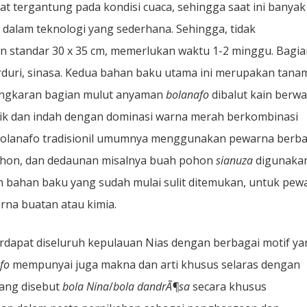
t tergantung pada kondisi cuaca, sehingga saat ini banyak
dalam teknologi yang sederhana. Sehingga, tidak
n standar 30 x 35 cm, memerlukan waktu 1-2 minggu. Bagia
duri, sinasa. Kedua bahan baku utama ini merupakan tana
 Lingkaran bagian mulut anyaman
bolanafo
dibalut kain berw
ik dan indah dengan dominasi warna merah berkombinasi
 bolanafo tradisionil umumnya menggunakan pewarna berb
 pohon, dan dedaunan misalnya buah pohon
sianuza
digunaka
n bahan baku yang sudah mulai sulit ditemukan, untuk pew
na buatan atau kimia.
rdapat diseluruh kepulauan Nias dengan berbagai motif ya
fo
mempunyai juga makna dan arti khusus selaras dengan
ang disebut
bola Nina
/
bola dandrÃ¶sa
secara khusus