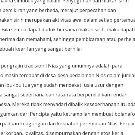
makna simbolik yang dalam. Penyuguhan dan makan sirih
 pemikiran yang berbeda, merajut perpecahan dan
kan sirih merupakan aktivitas awal dalam setiap pertemu
s. Bila semua dapat duduk bersama makan sirih, maka dapat
nerima dan memahami, sehingga pembicaraan atau perhel
sebuah kearifan yang sangat bernilai.
 pengrajin tradisionil Nias yang umumnya adalah para
afo masih terdapat di desa-desa pedalaman Nias dalam jumla
an ibu-ibu tua yang sudah mendekati usia uzur dengan
a sangat sederhana dan rata-rata berpendidikan rendah
ia. Mereka tidak menyadari dibalik kesederhanaan itu ad
agumkan dari Pencipta yaitu ketrampilan membuat bolanafo
perpaduan keagungan dan kekuatan perempuan Nias. Perpa
berkorban, loyalitas, disempurnakan dengan etos kerja,