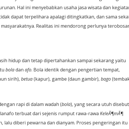
nurunan. Hal ini menyebabkan usaha jasa wisata dan kegiata
 tidak dapat terpelihara apalagi ditingkatkan, dan sama sekal
masyarakatnya. Realitas ini mendorong perlunya terobosa
asih hidup dan tetap dipertahankan sampai sekarang yaitu
itu
bola
dan
afo
. Bola identik dengan pengertian tempat,
aun sirih),
betua
(kapur), gambe (daun gambir),
bago
(tembak
engan rapi di dalam wadah (
bola
), yang secara utuh disebut
lanafo terbuat dari sejenis rumput rawa-rawa
KeleÃ¶mÃ¶
n, lalu diberi pewarna dan dianyam. Proses pengeringan itu