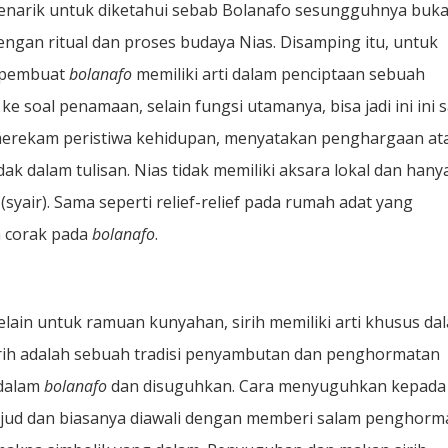
Menarik untuk diketahui sebab Bolanafo sesungguhnya buk
dengan ritual dan proses budaya Nias. Disamping itu, untuk
g pembuat
bolanafo
memiliki arti dalam penciptaan sebuah
 ke soal penamaan, selain fungsi utamanya, bisa jadi ini ini 
k merekam peristiwa kehidupan, menyatakan penghargaan at
k dalam tulisan. Nias tidak memiliki aksara lokal dan hany
o
(syair). Sama seperti relief-relief pada rumah adat yang
 corak pada
bolanafo
.
lain untuk ramuan kunyahan, sirih memiliki arti khusus da
ih adalah sebuah tradisi penyambutan dan penghormatan
edalam
bolanafo
dan disuguhkan. Cara menyuguhkan kepada
ujud dan biasanya diawali dengan memberi salam penghorm