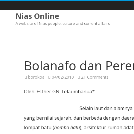
Nias Online
A website of Nias people, culture and current affairs
Bolanafo dan Per
on
borokoa
04/02/2010
21 Comments
Bolanafo
dan
Perempuan
Oleh: Esther GN Telaumbanua*
Nias
Selain laut dan alamnya
yang bernilai sejarah, dan berbeda dengan daera
lompat batu (
hombo batu
), arsitektur rumah adat