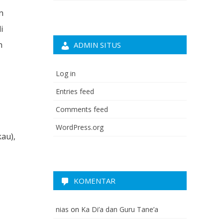
n
i
n
ADMIN SITUS
Log in
Entries feed
Comments feed
WordPress.org
au),
KOMENTAR
nias
on
Ka Di’a dan Guru Tane’a