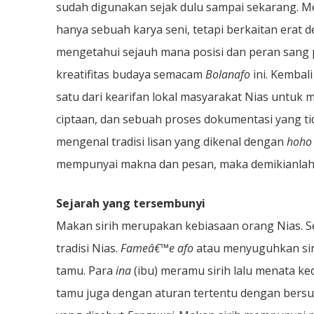
sudah digunakan sejak dulu sampai sekarang. 
hanya sebuah karya seni, tetapi berkaitan erat 
mengetahui sejauh mana posisi dan peran san
kreatifitas budaya semacam
Bolanafo
ini. Kembali
satu dari kearifan lokal masyarakat Nias untu
ciptaan, dan sebuah proses dokumentasi yang tida
mengenal tradisi lisan yang dikenal dengan
hoh
mempunyai makna dan pesan, maka demikianlah
Sejarah yang tersembunyi
Makan sirih merupakan kebiasaan orang Nias. Se
tradisi Nias.
Fameâ€™e afo
atau menyuguhkan sir
tamu. Para
ina
(ibu) meramu sirih lalu menata k
tamu juga dengan aturan tertentu dengan bers