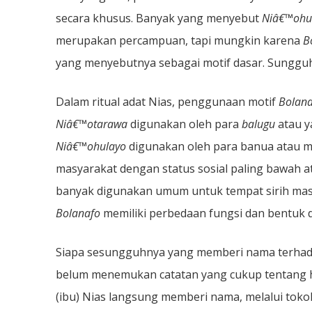
secara khusus. Banyak yang menyebut
Niâ€™ohu
merupakan percampuan, tapi mungkin karena
B
yang menyebutnya sebagai motif dasar. Sungguh 
Dalam ritual adat Nias, penggunaan motif
Bolan
Niâ€™otarawa
digunakan oleh para
balugu
atau y
Niâ€™ohulayo
digunakan oleh para banua atau m
masyarakat dengan status sosial paling bawah 
banyak digunakan umum untuk tempat sirih masya
Bolanafo
memiliki perbedaan fungsi dan bentuk
Siapa sesungguhnya yang memberi nama terha
belum menemukan catatan yang cukup tentang h
(ibu) Nias langsung memberi nama, melalui toko