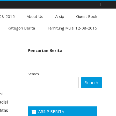
Skip
-08-2015
to
About Us
Arsip
Guest Book
content
Kategori Berita
Terhitung Mulai 12-08-2015
Pencarian Berita
Search
Search
si
disi
fitas
ARSIP BERITA