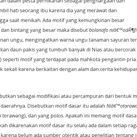
an dalam pesta pernikahan sebagai penghargaan dan
bil hati seorang ibu karena dia yang merawat dan
gga saat menikah. Ada motif yang kemungkinan besar
il dan bintang yang besar maka disebut
bolanafo niâ€™odÃ¶fi
inan ungu, mengingatkan warna ungu tanaman sayuran te
rkan daun pakis yang tumbuh banyak di Nias atau bercorak
 seperti motif yang terdapat pada mahkota pengantin pria.
k sekali karena berkaitan dengan alam dan cerita kehidupa
butkan sebagai modifikasi atau percampuran dari bentuk m
 daerahnya. Disebutkan motif dasar itu adalah
Niâ€™otaraw
i terawang), dan yang polos. Apakah ini memang motif dasa
kah dikarenakan motif dasar itu selalu ada dalam setiap ra
 karena belum ada sumber otentik atau penelitian tentang i