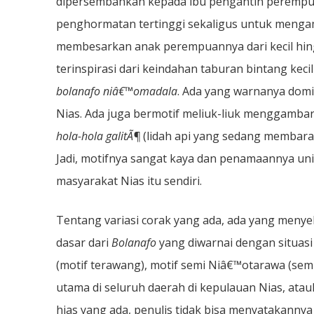
dipersembahkan kepada ibu pengantin perempu
penghormatan tertinggi sekaligus untuk mengam
membesarkan anak perempuannya dari kecil hin
terinspirasi dari keindahan taburan bintang kec
bolanafo niâ€™omadala
. Ada yang warnanya dom
Nias. Ada juga bermotif meliuk-liuk menggamba
hola-hola galitÃ¶
(lidah api yang sedang membara)
Jadi, motifnya sangat kaya dan penamaannya uni
masyarakat Nias itu sendiri.
Tentang variasi corak yang ada, ada yang menye
dasar dari
Bolanafo
yang diwarnai dengan situasi
(motif terawang), motif semi Niâ€™otarawa (sem
utama di seluruh daerah di kepulauan Nias, atau
hias yang ada, penulis tidak bisa menyatakannya