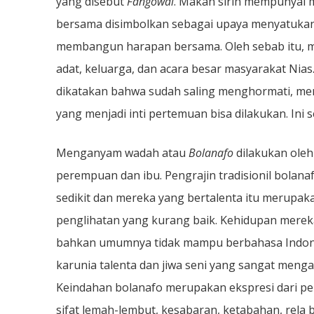
yang disebut
Fangowai
. Makan sirih mempunyai 
bersama disimbolkan sebagai upaya menyatukan
membangun harapan bersama. Oleh sebab itu, ma
adat, keluarga, dan acara besar masyarakat Nia
dikatakan bahwa sudah saling menghormati, me
yang menjadi inti pertemuan bisa dilakukan. Ini 
Menganyam wadah atau
Bolanafo
dilakukan oleh
perempuan dan ibu. Pengrajin tradisionil bolan
sedikit dan mereka yang bertalenta itu merupak
penglihatan yang kurang baik. Kehidupan merek
bahkan umumnya tidak mampu berbahasa Indones
karunia talenta dan jiwa seni yang sangat meng
Keindahan bolanafo merupakan ekspresi dari 
sifat lemah-lembut, kesabaran, ketabahan, rela 