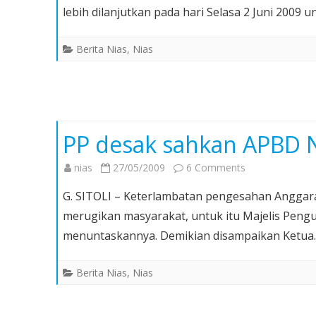
lebih dilanjutkan pada hari Selasa 2 Juni 2009
Pengrusakan
Pembagian
Berita Nias
,
Nias
Kran
Air
Bersih
di
PN
PP desak sahkan APBD N
G
Sitoli
on
nias
27/05/2009
6 Comments
Dilanjutkan
PP
G. SITOLI – Keterlambatan pengesahan Anggar
desak
merugikan masyarakat, untuk itu Majelis Pengu
sahkan
menuntaskannya. Demikian disampaikan Ketu
APBD
Nias
Berita Nias
,
Nias
2009