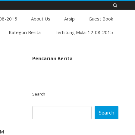
Skip
-08-2015
to
About Us
Arsip
Guest Book
content
Kategori Berita
Terhitung Mulai 12-08-2015
Pencarian Berita
Search
Search
 M