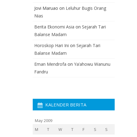
Jovi Maruao
on
Leluhur Bugis Orang
Nias
Berita Ekonomi Asia
on
Sejarah Tari
Balanse Madam
Horoskop Hari Ini
on
Sejarah Tari
Balanse Madam
Eman Mendrofa
on
Ya’ahowu Wanunu
Fandru
KALENDER BERITA
May 2009
M
T
W
T
F
S
S