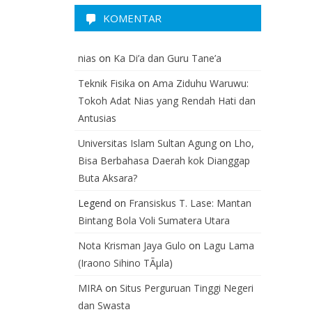
KOMENTAR
nias
on
Ka Di’a dan Guru Tane’a
Teknik Fisika
on
Ama Ziduhu Waruwu:
Tokoh Adat Nias yang Rendah Hati dan
Antusias
Universitas Islam Sultan Agung
on
Lho,
Bisa Berbahasa Daerah kok Dianggap
Buta Aksara?
Legend
on
Fransiskus T. Lase: Mantan
Bintang Bola Voli Sumatera Utara
Nota Krisman Jaya Gulo
on
Lagu Lama
(Iraono Sihino TÃµla)
MIRA
on
Situs Perguruan Tinggi Negeri
dan Swasta