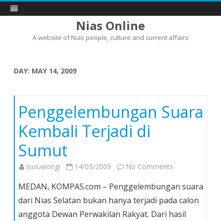
Nias Online
A website of Nias people, culture and current affairs
Skip
to
content
DAY:
MAY 14, 2009
Penggelembungan Suara
Kembali Terjadi di
Sumut
on
susuwongi
14/05/2009
No Comments
Penggelembun
MEDAN, KOMPAS.com – Penggelembungan suara
Suara
dari Nias Selatan bukan hanya terjadi pada calon
Kembali
anggota Dewan Perwakilan Rakyat. Dari hasil
Terjadi