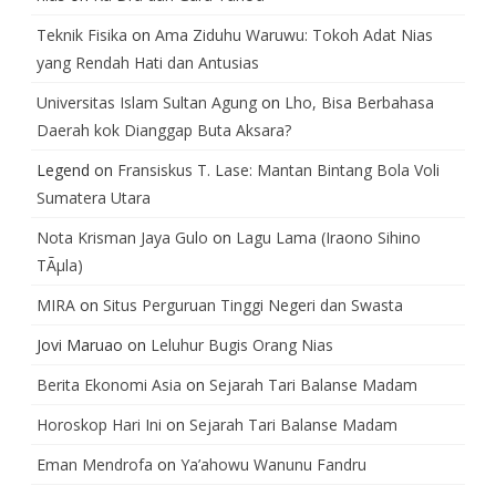
Teknik Fisika
on
Ama Ziduhu Waruwu: Tokoh Adat Nias
yang Rendah Hati dan Antusias
Universitas Islam Sultan Agung
on
Lho, Bisa Berbahasa
Daerah kok Dianggap Buta Aksara?
Legend
on
Fransiskus T. Lase: Mantan Bintang Bola Voli
Sumatera Utara
Nota Krisman Jaya Gulo
on
Lagu Lama (Iraono Sihino
TÃµla)
MIRA
on
Situs Perguruan Tinggi Negeri dan Swasta
Jovi Maruao
on
Leluhur Bugis Orang Nias
Berita Ekonomi Asia
on
Sejarah Tari Balanse Madam
Horoskop Hari Ini
on
Sejarah Tari Balanse Madam
Eman Mendrofa
on
Ya’ahowu Wanunu Fandru