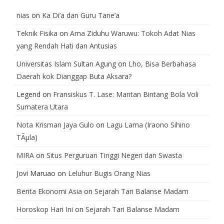
nias
on
Ka Di’a dan Guru Tane’a
Teknik Fisika
on
Ama Ziduhu Waruwu: Tokoh Adat Nias
yang Rendah Hati dan Antusias
Universitas Islam Sultan Agung
on
Lho, Bisa Berbahasa
Daerah kok Dianggap Buta Aksara?
Legend
on
Fransiskus T. Lase: Mantan Bintang Bola Voli
Sumatera Utara
Nota Krisman Jaya Gulo
on
Lagu Lama (Iraono Sihino
TÃµla)
MIRA
on
Situs Perguruan Tinggi Negeri dan Swasta
Jovi Maruao
on
Leluhur Bugis Orang Nias
Berita Ekonomi Asia
on
Sejarah Tari Balanse Madam
Horoskop Hari Ini
on
Sejarah Tari Balanse Madam