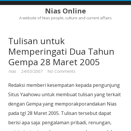
Nias Online
A website of Nias people, culture and current affairs
Skip
to
content
Tulisan untuk
Memperingati Dua Tahun
Gempa 28 Maret 2005
on
nias
24/03/2007
No Comments
Tulisan
untuk
Memperingati
Redaksi memberi kesempatan kepada pengunjung
Dua
Tahun
Situs Yaahowu untuk membuat tulisan yang terkait
Gempa
28
dengan Gempa yang memporakporandakan Nias
Maret
2005
pada tgl 28 Maret 2005. Tulisan tersebut dapat
berisi apa saja: pengalaman pribadi, renungan,