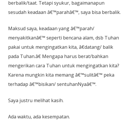
berbalik/taat. Tetapi syukur, bagaimanapun
sesudah keadaan â€™parahâ€™, saya bisa berbalik.
Maksud saya, keadaan yang â€™parah/
menyakitkanâ€™ seperti bencana alam, dsb Tuhan
pakai untuk mengingatkan kita, â€datang/ balik
pada Tuhan.â€ Mengapa harus berat/bahkan
mengerikan cara Tuhan untuk mengingatkan kita?
Karena mungkin kita memang â€™sulitâ€™ peka
terhadap â€™bisikan/ sentuhanNyaâ€™.
Saya justru melihat kasih.
Ada waktu, ada kesempatan.