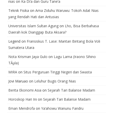
nias
on
Ka Di’a dan Guru Tane’a
Teknik Fisika
on
Ama Ziduhu Waruwu: Tokoh Adat Nias
yang Rendah Hati dan Antusias
Universitas Islam Sultan Agung
on
Lho, Bisa Berbahasa
Daerah kok Dianggap Buta Aksara?
Legend
on
Fransiskus T. Lase: Mantan Bintang Bola Voli
Sumatera Utara
Nota Krisman Jaya Gulo
on
Lagu Lama (Iraono Sihino
TÃµla)
MIRA
on
Situs Perguruan Tinggi Negeri dan Swasta
Jovi Maruao
on
Leluhur Bugis Orang Nias
Berita Ekonomi Asia
on
Sejarah Tari Balanse Madam
Horoskop Hari Ini
on
Sejarah Tari Balanse Madam
Eman Mendrofa
on
Ya’ahowu Wanunu Fandru