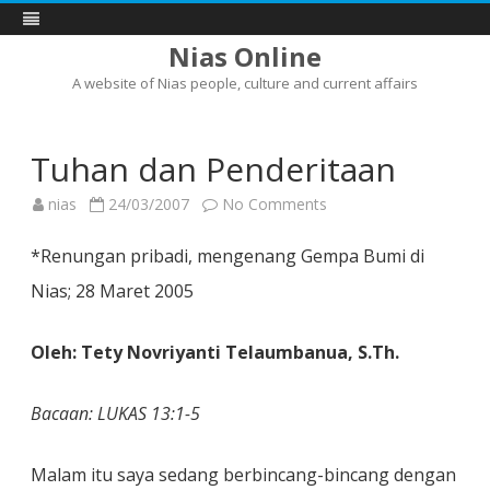
Nias Online
A website of Nias people, culture and current affairs
Skip
to
content
Tuhan dan Penderitaan
on
nias
24/03/2007
No Comments
Tuhan
dan
Penderitaan
*Renungan pribadi, mengenang Gempa Bumi di
Nias; 28 Maret 2005
Oleh: Tety Novriyanti Telaumbanua, S.Th.
Bacaan: LUKAS 13:1-5
Malam itu saya sedang berbincang-bincang dengan