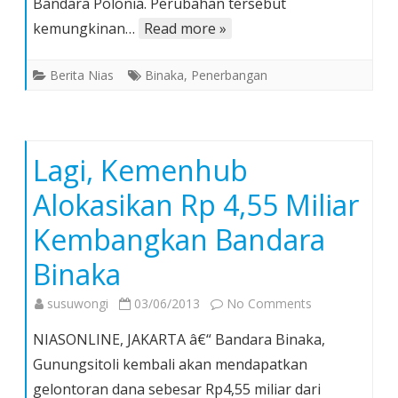
Nias
Bandara Polonia. Perubahan tersebut
Bakal
kemungkinan…
Read more »
Naik
Berita Nias
Binaka
,
Penerbangan
Lagi, Kemenhub
Alokasikan Rp 4,55 Miliar
Kembangkan Bandara
Binaka
on
susuwongi
03/06/2013
No Comments
Lagi,
NIASONLINE, JAKARTA â€“ Bandara Binaka,
Kemenhub
Gunungsitoli kembali akan mendapatkan
Alokasikan
gelontoran dana sebesar Rp4,55 miliar dari
Rp