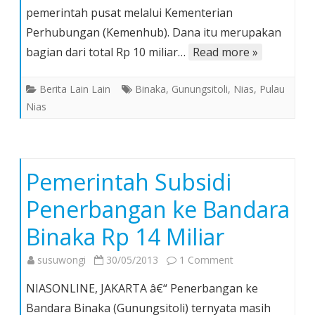
pemerintah pusat melalui Kementerian
4,55
Miliar
Perhubungan (Kemenhub). Dana itu merupakan
Kembangkan
bagian dari total Rp 10 miliar…
Read more »
Bandara
Binaka
Berita Lain Lain
Binaka
,
Gunungsitoli
,
Nias
,
Pulau
Nias
Pemerintah Subsidi
Penerbangan ke Bandara
Binaka Rp 14 Miliar
on
susuwongi
30/05/2013
1 Comment
Pemerintah
NIASONLINE, JAKARTA â€“ Penerbangan ke
Subsidi
Bandara Binaka (Gunungsitoli) ternyata masih
Penerbangan