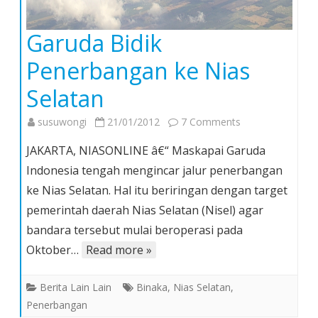
Garuda Bidik
Penerbangan ke Nias
Selatan
on
susuwongi
21/01/2012
7 Comments
Garuda
JAKARTA, NIASONLINE â€“ Maskapai Garuda
Bidik
Indonesia tengah mengincar jalur penerbangan
Penerbangan
ke Nias Selatan. Hal itu beriringan dengan target
ke
pemerintah daerah Nias Selatan (Nisel) agar
Nias
Selatan
bandara tersebut mulai beroperasi pada
Oktober…
Read more »
Berita Lain Lain
Binaka
,
Nias Selatan
,
Penerbangan