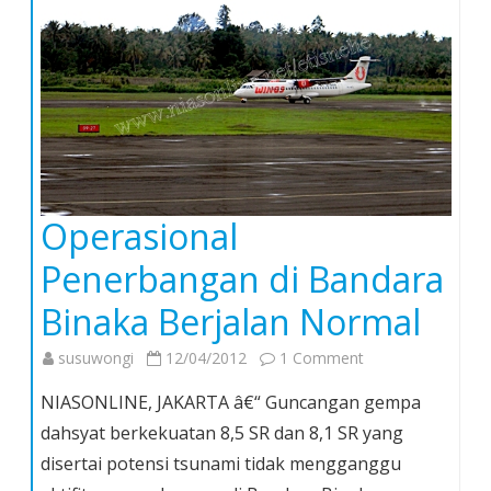
Operasional
Penerbangan di Bandara
Binaka Berjalan Normal
on
susuwongi
12/04/2012
1 Comment
Operasional
NIASONLINE, JAKARTA â€“ Guncangan gempa
Penerbangan
dahsyat berkekuatan 8,5 SR dan 8,1 SR yang
di
disertai potensi tsunami tidak mengganggu
Bandara