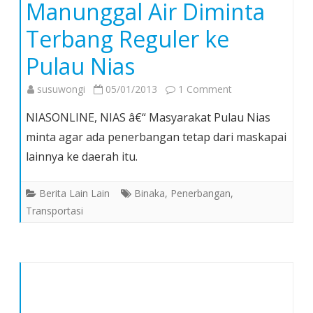
Manunggal Air Diminta
Terbang Reguler ke
Pulau Nias
on
susuwongi
05/01/2013
1 Comment
Manunggal
NIASONLINE, NIAS â€“ Masyarakat Pulau Nias
Air
minta agar ada penerbangan tetap dari maskapai
Diminta
lainnya ke daerah itu.
Terbang
Reguler
Berita Lain Lain
Binaka
,
Penerbangan
,
ke
Transportasi
Pulau
Nias