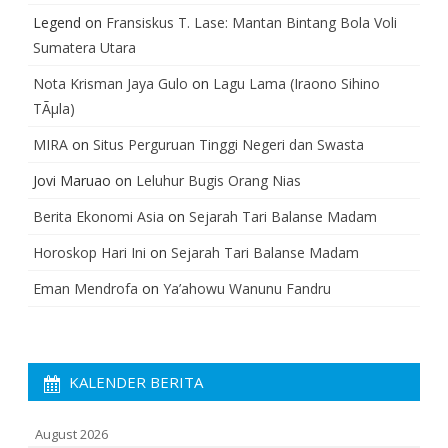
Legend
on
Fransiskus T. Lase: Mantan Bintang Bola Voli
Sumatera Utara
Nota Krisman Jaya Gulo
on
Lagu Lama (Iraono Sihino
TÃµla)
MIRA
on
Situs Perguruan Tinggi Negeri dan Swasta
Jovi Maruao
on
Leluhur Bugis Orang Nias
Berita Ekonomi Asia
on
Sejarah Tari Balanse Madam
Horoskop Hari Ini
on
Sejarah Tari Balanse Madam
Eman Mendrofa
on
Ya’ahowu Wanunu Fandru
KALENDER BERITA
August 2026