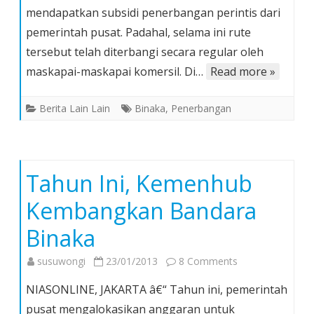
mendapatkan subsidi penerbangan perintis dari
ke
pemerintah pusat. Padahal, selama ini rute
Bandara
Binaka
tersebut telah diterbangi secara regular oleh
Rp
maskapai-maskapai komersil. Di…
Read more »
14
Miliar
Berita Lain Lain
Binaka
,
Penerbangan
Tahun Ini, Kemenhub
Kembangkan Bandara
Binaka
on
susuwongi
23/01/2013
8 Comments
Tahun
NIASONLINE, JAKARTA â€“ Tahun ini, pemerintah
Ini,
pusat mengalokasikan anggaran untuk
Kemenhub