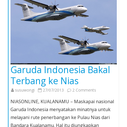
Garuda Indonesia Bakal
Terbang ke Nias
on
susuwongi
27/07/2013
2 Comments
Garuda
NIASONLINE, KUALANAMU – Maskapai nasional
Indonesia
Garuda Indonesia menyatakan minatnya untuk
Bakal
melayani rute penerbangan ke Pulau Nias dari
Terbang
Bandara Kualanamu. Hal itu diungkapkan
ke