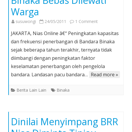
Binaka Bebas Dilewati
Warga
on
susuwongi
24/05/2011
1 Comment
Meski
JAKARTA, Nias Online â€“ Peningkatan kapasitas
Berbahaya,
dan frekuensi penerbangan di Bandara Binaka
Landasan
sejak beberapa tahun terakhir, ternyata tidak
Pacu
diimbangi dengan peningkatan faktor
Bandara
Binaka
keselamatan penerbangan oleh pengelola
Bebas
bandara. Landasan pacu bandara…
Read more »
Dilewati
Warga
Berita Lain Lain
Binaka
Dinilai Menyimpang BRR