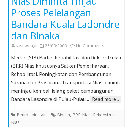
Nias Diminta Tinjau
Proses Pelelangan
Bandara Kuala Ladondre
dan Binaka
on
susuwongi
23/05/2006
No Comments
Dinilai
Medan (SIB) Badan Rehabilitasi dan Rekonstruksi
Menyimpang
(BRR) Nias khususnya Satker Pemeliharaan,
BRR
Rehabilitasi, Peningkatan dan Pembangunan
Nias
Sarana dan Prasarana Transportasi Nias, diminta
Diminta
Tinjau
meninjau kembali lelang paket pembangunan
Proses
Bandara Lasondre di Pulau-Pulau…
Read more »
Pelelangan
Bandara
Berita Lain Lain
Binaka
,
BRR Nias
,
Rekonstruksi
Kuala
Nias
Ladondre