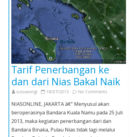
Tarif Penerbangan ke
dan dari Nias Bakal Naik
on
susuwongi
18/07/2013
No Comments
Tarif
NIASONLINE, JAKARTA â€“ Menyusul akan
Penerbangan
beroperasinya Bandara Kuala Namu pada 25 Juli
ke
2013, maka kegiatan penerbangan dari dan
dan
Bandara Binaka, Pulau Nias tidak lagi melalui
dari