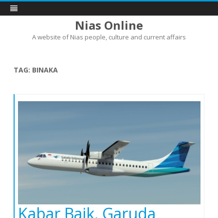
Nias Online
A website of Nias people, culture and current affairs
Skip
to
content
TAG:
BINAKA
Kabar Baik, Garuda