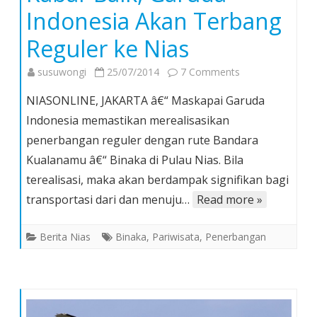
Indonesia Akan Terbang
Reguler ke Nias
on
susuwongi
25/07/2014
7 Comments
Kabar
NIASONLINE, JAKARTA â€“ Maskapai Garuda
Baik,
Indonesia memastikan merealisasikan
Garuda
penerbangan reguler dengan rute Bandara
Indonesia
Kualanamu â€“ Binaka di Pulau Nias. Bila
Akan
Terbang
terealisasi, maka akan berdampak signifikan bagi
Reguler
transportasi dari dan menuju…
Read more »
ke
Nias
Berita Nias
Binaka
,
Pariwisata
,
Penerbangan