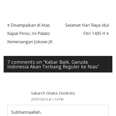
Post
Disampaikan di Atas
Selamat Hari Raya Idul
navigation
Kapal Pinisi, Ini Pidato
Fitri 1435 H
Kemenangan Jokowi-JK
7 comments on “
Kabar Baik, Garuda
Indonesia Akan Terbang Reguler ke Nias
”
Sabarch Ghaba Zendrato
25/07/2014 at 1:16 PM
Subhannaallah..