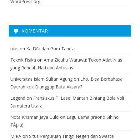
WordPress.org
KOMENTAR
nias
on
Ka Di’a dan Guru Tane’a
Teknik Fisika
on
Ama Ziduhu Waruwu: Tokoh Adat Nias
yang Rendah Hati dan Antusias
Universitas Islam Sultan Agung
on
Lho, Bisa Berbahasa
Daerah kok Dianggap Buta Aksara?
Legend
on
Fransiskus T. Lase: Mantan Bintang Bola Voli
Sumatera Utara
Nota Krisman Jaya Gulo
on
Lagu Lama (Iraono Sihino
TÃµla)
MIRA
on
Situs Perguruan Tinggi Negeri dan Swasta