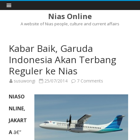
Nias Online
A website of Nias people, culture and current affairs
Skip
to
content
Kabar Baik, Garuda
Indonesia Akan Terbang
Reguler ke Nias
on
susuwongi
25/07/2014
7 Comments
Kabar
Baik,
Garuda
NIASO
Indonesia
Akan
Terbang
NLINE,
Reguler
ke
JAKART
Nias
A
â€“