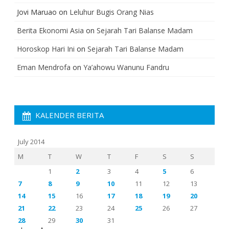
Jovi Maruao
on
Leluhur Bugis Orang Nias
Berita Ekonomi Asia
on
Sejarah Tari Balanse Madam
Horoskop Hari Ini
on
Sejarah Tari Balanse Madam
Eman Mendrofa
on
Ya’ahowu Wanunu Fandru
KALENDER BERITA
July 2014
M
T
W
T
F
S
S
1
2
3
4
5
6
7
8
9
10
11
12
13
14
15
16
17
18
19
20
21
22
23
24
25
26
27
28
29
30
31