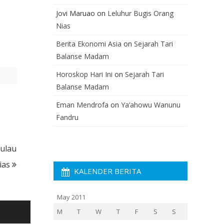
Jovi Maruao
on
Leluhur Bugis Orang
Nias
Berita Ekonomi Asia
on
Sejarah Tari
Balanse Madam
Horoskop Hari Ini
on
Sejarah Tari
Balanse Madam
Eman Mendrofa
on
Ya’ahowu Wanunu
Fandru
Pulau
ias
KALENDER BERITA
May 2011
M
T
W
T
F
S
S