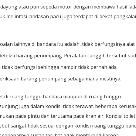
 dayung atau pun sepeda motor dengan membawa hasil lad
k melintasi landasan pacu juga terdapat di dekat pangkala
oalan lainnya di bandara itu adalah, tidak berfungsinya alat
eteksi barang penumpang. Peralatan canggih tersebut su
 tidak berfungsi sehingga hampir tidak pernah ada
eriksaan barang penumpang sebagaimana mestinya.
et di ruang tunggu bandara maupun di ruang tunggu
unjung juga dalam kondisi tidak terawat. beberapa kerusa
mukan pada pintu dan terutama pada kran air. Kondisi toilet
ebut sangat tidak sesuai dengan kondisi ruang tunggu ban
 sebenarnya sudah terlihat agak mentereng karena