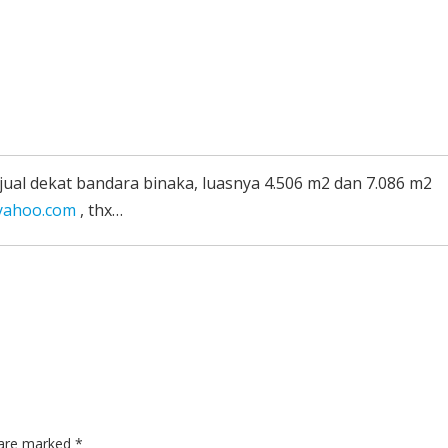
jual dekat bandara binaka, luasnya 4.506 m2 dan 7.086 m2
yahoo.com
, thx…
s are marked
*