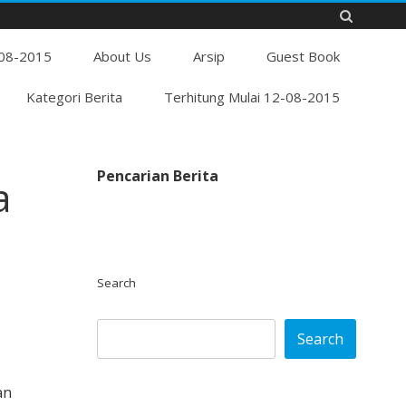
Skip
-08-2015
to
About Us
Arsip
Guest Book
content
Kategori Berita
Terhitung Mulai 12-08-2015
Pencarian Berita
a
Search
Search
an