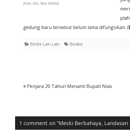
(Foto. Doc. Nias Online)
meru
plaf
gedung baru tersebut belum lama difungsikan. (
Berita Lain Lain
Binaka
Post
Penjara 20 Tahun Menanti Bupati Nias
navigation
1 comment on “
Meski Berbahaya, Landasan 