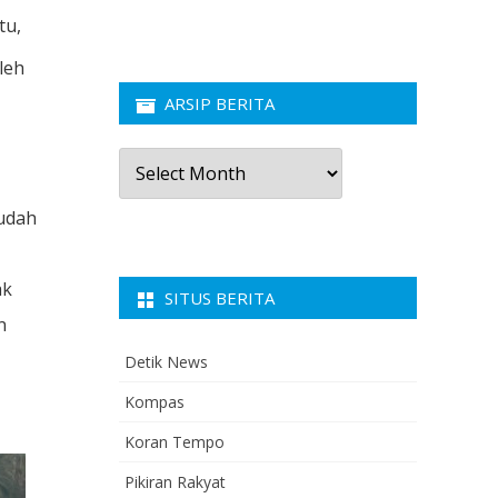
tu,
oleh
ARSIP BERITA
Arsip
Berita
sudah
ak
SITUS BERITA
n
Detik News
Kompas
Koran Tempo
Pikiran Rakyat