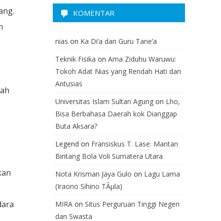
ang.
KOMENTAR
n
nias
on
Ka Di’a dan Guru Tane’a
Teknik Fisika
on
Ama Ziduhu Waruwu:
Tokoh Adat Nias yang Rendah Hati dan
Antusias
dah
Universitas Islam Sultan Agung
on
Lho,
Bisa Berbahasa Daerah kok Dianggap
Buta Aksara?
Legend
on
Fransiskus T. Lase: Mantan
Bintang Bola Voli Sumatera Utara
kan
Nota Krisman Jaya Gulo
on
Lagu Lama
(Iraono Sihino TÃµla)
dara
MIRA
on
Situs Perguruan Tinggi Negeri
dan Swasta