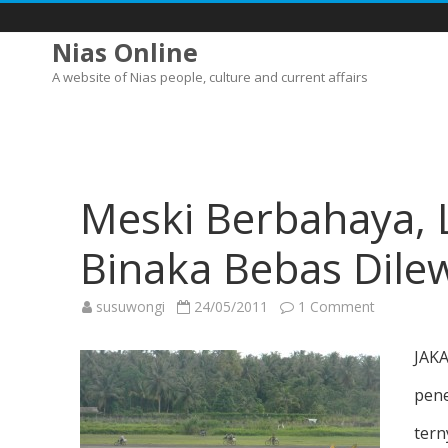
Nias Online
A website of Nias people, culture and current affairs
Meski Berbahaya,
Binaka Bebas Dile
on
susuwongi
24/05/2011
1 Comment
Meski
Berbahaya,
Landasan
JAKA
Pacu
Bandara
Binaka
pene
Bebas
Dilewati
Warga
tern