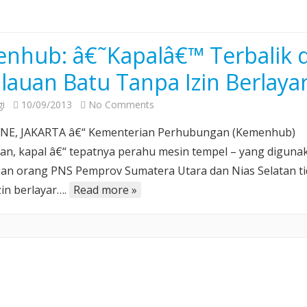
nhub: â€˜Kapalâ€™ Terbalik d
lauan Batu Tanpa Izin Berlaya
on
i
10/09/2013
No Comments
Kemenhub:
NE, JAKARTA â€“ Kementerian Perhubungan (Kemenhub)
â€˜Kapalâ€™
n, kapal â€“ tepatnya perahu mesin tempel – yang diguna
Terbalik
san orang PNS Pemprov Sumatera Utara dan Nias Selatan t
di
zin berlayar….
Read more »
Kepulauan
Batu
Tanpa
Izin
Berlayar