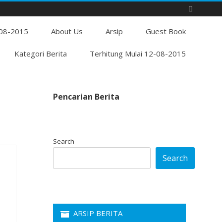
Skip
-08-2015
to
About Us
Arsip
Guest Book
content
Kategori Berita
Terhitung Mulai 12-08-2015
Pencarian Berita
Search
Search
ARSIP BERITA