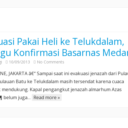
Perjanjian
Jual
Beli
asi Pakai Heli ke Telukdalam,
gu Konfirmasi Basarnas Meda
on
i
10/09/2013
No Comments
Evakuasi
E, JAKARTA â€“ Sampai saat ini evakuasi jenazah dari Pula
Pakai
pulauan Batu ke Telukdalam masih tersendat karena cuaca
Heli
k mendukung. Kapal pengangkut jenazah almarhum Azas
ke
Ã¶ belum juga…
Read more »
Telukdalam,
Tunggu
Konfirmasi
Basarnas
Medan