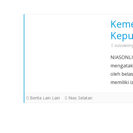
Keme
Kepu
susuwong
NIASONLI
mengataka
oleh bela
memiliki i
Berita Lain Lain
Nias Selatan