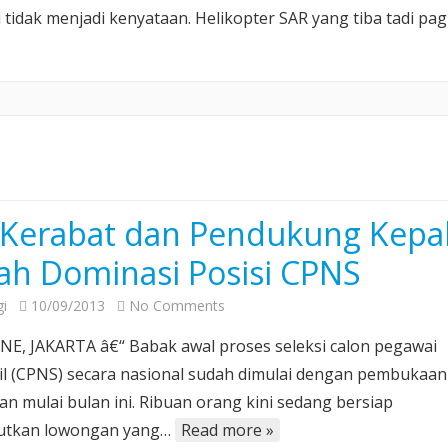
 tidak menjadi kenyataan. Helikopter SAR yang tiba tadi pag
 Kerabat dan Pendukung Kepa
ah Dominasi Posisi CPNS
on
i
10/09/2013
No Comments
ICW:
E, JAKARTA â€“ Babak awal proses seleksi calon pegawai
Kerabat
pil (CPNS) secara nasional sudah dimulai dengan pembukaan
dan
an mulai bulan ini. Ribuan orang kini sedang bersiap
Pendukung
tkan lowongan yang…
Read more »
Kepala