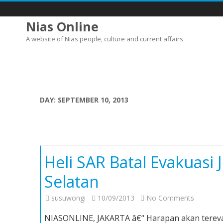
Nias Online
A website of Nias people, culture and current affairs
DAY:
SEPTEMBER 10, 2013
Heli SAR Batal Evakuasi
Selatan
on
susuwongi
10/09/2013
No Comments
Heli
NIASONLINE, JAKARTA â€“ Harapan akan tereva
SAR