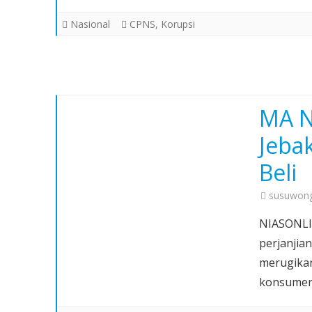
Nasional
CPNS
,
Korupsi
MA N
Jeba
Beli
susuwong
NIASONLIN
perjanjia
merugikan.
konsumen 