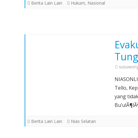
Berita Lain Lain
Hukum
,
Nasional
Evaku
Tung
susuwong
NIASONLIN
Tello, Ke
yang tida
Bu’ulÃ¶l
Berita Lain Lain
Nias Selatan