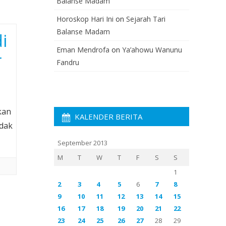
Balanse Madam
Horoskop Hari Ini
on
Sejarah Tari
Balanse Madam
i
Eman Mendrofa
on
Ya’ahowu Wanunu
r
Fandru
kan
KALENDER BERITA
idak
September 2013
M
T
W
T
F
S
S
1
2
3
4
5
6
7
8
9
10
11
12
13
14
15
16
17
18
19
20
21
22
23
24
25
26
27
28
29