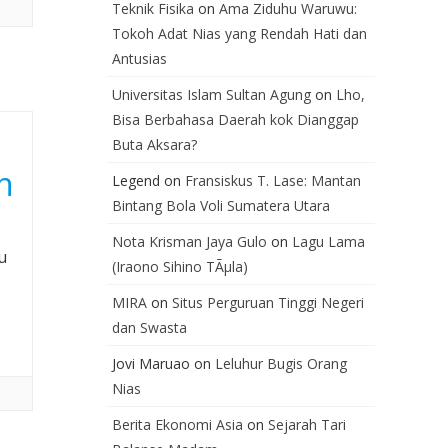
Teknik Fisika
on
Ama Ziduhu Waruwu:
Tokoh Adat Nias yang Rendah Hati dan
Antusias
Universitas Islam Sultan Agung
on
Lho,
Bisa Berbahasa Daerah kok Dianggap
Buta Aksara?
n
Legend
on
Fransiskus T. Lase: Mantan
Bintang Bola Voli Sumatera Utara
Nota Krisman Jaya Gulo
on
Lagu Lama
u
(Iraono Sihino TÃµla)
MIRA
on
Situs Perguruan Tinggi Negeri
dan Swasta
Jovi Maruao
on
Leluhur Bugis Orang
Nias
Berita Ekonomi Asia
on
Sejarah Tari