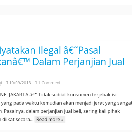
Daerah
Dominasi
Posisi
CPNS
yatakan Ilegal â€˜Pasal
kanâ€™ Dalam Perjanjian Jual
on
i
10/09/2013
1 Comment
MA
E, JAKARTA â€“ Tidak sedikit konsumen terjebak isi
Nyatakan
n yang pada waktu kemudian akan menjadi jerat yang sanga
Ilegal
 Pasalnya, dalam perjanjian jual beli, sering kali pihak
â€˜Pasal
diikat secara…
Read more »
Jebakanâ€™
Dalam