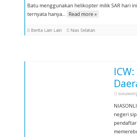
Batu menggunakan helikopter milik SAR hari ini
Batal
ternyata hanya…
Read more »
Evakuasi
Jenazah
Berita Lain Lain
Nias Selatan
Pegawai
Pemda
Nias
Selatan
ICW:
Daer
susuwong
NIASONLIN
negeri si
pendaftar
memerebu