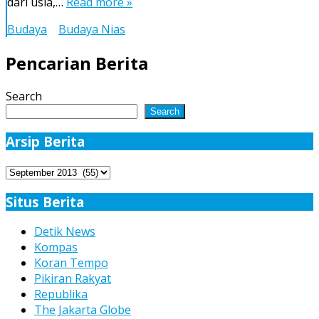
dari usia,…
Read more »
Melalang
Buana
Budaya
Budaya Nias
ke
Jerman
Pencarian Berita
Search
Search
Arsip Berita
Arsip
Berita
Situs Berita
Detik News
Kompas
Koran Tempo
Pikiran Rakyat
Republika
The Jakarta Globe