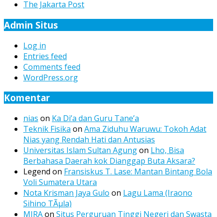
The Jakarta Post
Admin Situs
Log in
Entries feed
Comments feed
WordPress.org
Komentar
nias
on
Ka Di’a dan Guru Tane’a
Teknik Fisika
on
Ama Ziduhu Waruwu: Tokoh Adat
Nias yang Rendah Hati dan Antusias
Universitas Islam Sultan Agung
on
Lho, Bisa
Berbahasa Daerah kok Dianggap Buta Aksara?
Legend
on
Fransiskus T. Lase: Mantan Bintang Bola
Voli Sumatera Utara
Nota Krisman Jaya Gulo
on
Lagu Lama (Iraono
Sihino TÃµla)
MIRA
on
Situs Perguruan Tinggi Negeri dan Swasta