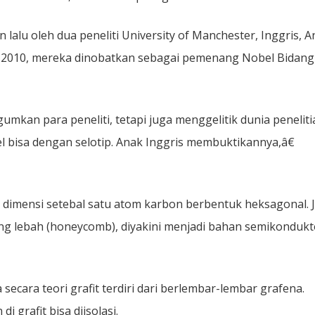
lalu oleh dua peneliti University of Manchester, Inggris, A
r 2010, mereka dinobatkan sebagai pemenang Nobel Bidang
umkan para peneliti, tetapi juga menggelitik dunia peneliti
el bisa dengan selotip. Anak Inggris membuktikannya,â€
imensi setebal satu atom karbon berbentuk heksagonal. J
ng lebah (honeycomb), diyakini menjadi bahan semikondukt
secara teori grafit terdiri dari berlembar-lembar grafena.
grafit bisa diisolasi.