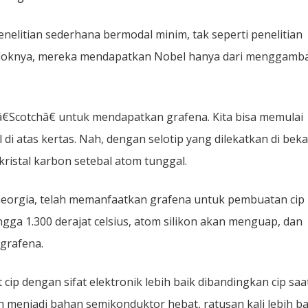
nelitian sederhana bermodal minim, tak seperti penelitian
k-oloknya, mereka mendapatkan Nobel hanya dari menggamb
€Scotchâ€ untuk mendapatkan grafena. Kita bisa memulai
di atas kertas. Nah, dengan selotip yang dilekatkan di bek
kristal karbon setebal atom tunggal.
, Georgia, telah memanfaatkan grafena untuk pembuatan cip
gga 1.300 derajat celsius, atom silikon akan menguap, dan
 grafena.
 dengan sifat elektronik lebih baik dibandingkan cip saat 
n menjadi bahan semikonduktor hebat, ratusan kali lebih ba