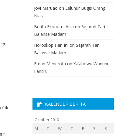
Jovi Maruao
on
Leluhur Bugis Orang
Nias
Berita Ekonomi Asia
on
Sejarah Tari
Balanse Madam
rg.
Horoskop Hari Ini
on
Sejarah Tari
Balanse Madam
Eman Mendrofa
on
Ya’ahowu Wanunu
Fandru
KALENDER BERITA
knik
October 2010
M
T
W
T
F
S
S
ar