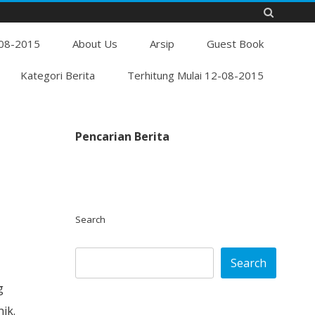
Skip
-08-2015
to
About Us
Arsip
Guest Book
content
Kategori Berita
Terhitung Mulai 12-08-2015
Pencarian Berita
Search
Search
g
ik.