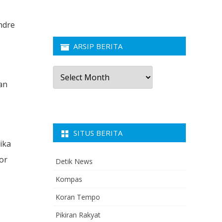
ndre
ARSIP BERITA
Arsip
Berita
an
SITUS BERITA
ika
or
Detik News
Kompas
Koran Tempo
Pikiran Rakyat