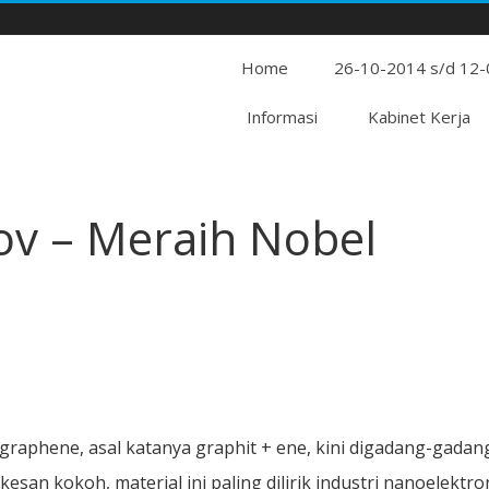
Home
26-10-2014 s/d 12
Informasi
Kabinet Kerja
v – Meraih Nobel
a graphene, asal katanya graphit + ene, kini digadang-gadan
esan kokoh, material ini paling dilirik industri nanoelektron