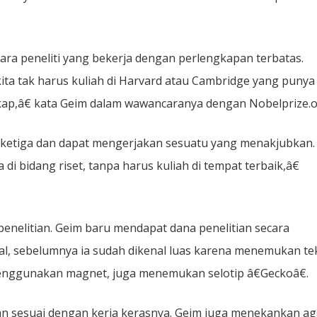
para peneliti yang bekerja dengan perlengkapan terbatas.
 kita tak harus kuliah di Harvard atau Cambridge yang punya
kap,â€ kata Geim dalam wawancaranya dengan Nobelprize.o
atau ketiga dan dapat mengerjakan sesuatu yang menakjubkan.
di bidang riset, tanpa harus kuliah di tempat terbaik,â€
enelitian. Geim baru mendapat dana penelitian secara
al, sebelumnya ia sudah dikenal luas karena menemukan te
ggunakan magnet, juga menemukan selotip â€Geckoâ€.
n sesuai dengan kerja kerasnya. Geim juga menekankan ag