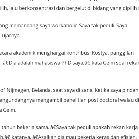
lih, lalu berkonsentrasi dan bergelut di bidang yang dipilih i
rang memandang saya workaholic. Saya tak peduli. Saya
 ujarnya.
ecara akademik menghargai kontribusi Kostya, panggilan
â€Dia adalah mahasiswa PhD saya,â€ kata Geim soal reka
of Nijmegen, Belanda, saat saya di sana. Ketika saya pindah
 mengundangnya mengambil penelitian post doctoral walau d
a Geim.
tahun bekerja sama. â€Saya tak peduli apakah rekan kerja
€ katanya. â€Asalkan dia mau bekerja keras dan efisien,