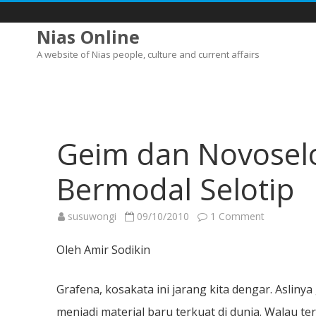
Nias Online
A website of Nias people, culture and current affairs
Geim dan Novoselo
Bermodal Selotip
on
susuwongi
09/10/2010
1 Comment
Geim
dan
Novoselov
Oleh Amir Sodikin
–
Meraih
Nobel
Bermodal
Grafena, kosakata ini jarang kita dengar. Asliny
Selotip
menjadi material baru terkuat di dunia. Walau terk