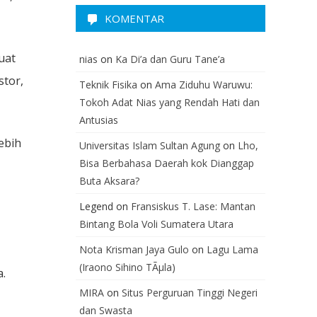
KOMENTAR
uat
nias
on
Ka Di’a dan Guru Tane’a
stor,
Teknik Fisika
on
Ama Ziduhu Waruwu:
Tokoh Adat Nias yang Rendah Hati dan
Antusias
ebih
Universitas Islam Sultan Agung
on
Lho,
Bisa Berbahasa Daerah kok Dianggap
Buta Aksara?
Legend
on
Fransiskus T. Lase: Mantan
Bintang Bola Voli Sumatera Utara
Nota Krisman Jaya Gulo
on
Lagu Lama
(Iraono Sihino TÃµla)
.
MIRA
on
Situs Perguruan Tinggi Negeri
dan Swasta