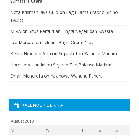
Sumatera Utara
Nota Krisman Jaya Gulo
on
Lagu Lama (Iraono Sihino
TÃµla)
MIRA
on
Situs Perguruan Tinggi Negeri dan Swasta
Jovi Maruao
on
Leluhur Bugis Orang Nias
Berita Ekonomi Asia
on
Sejarah Tari Balanse Madam
Horoskop Hari Ini
on
Sejarah Tari Balanse Madam
Eman Mendrofa
on
Ya’ahowu Wanunu Fandru
KALENDER BERITA
August 2010
M
T
W
T
F
S
S