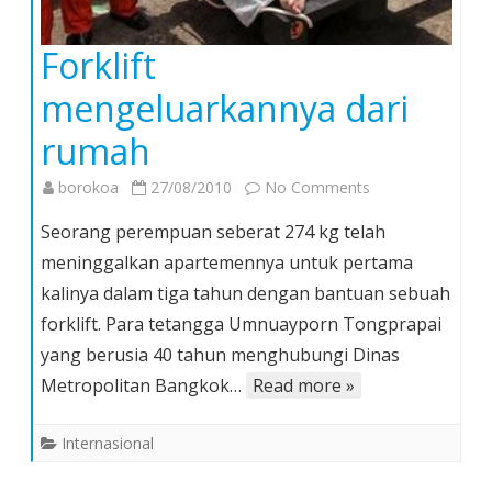
Forklift
mengeluarkannya dari
rumah
on
borokoa
27/08/2010
No Comments
Forklift
Seorang perempuan seberat 274 kg telah
mengeluarkanny
meninggalkan apartemennya untuk pertama
dari
kalinya dalam tiga tahun dengan bantuan sebuah
rumah
forklift. Para tetangga Umnuayporn Tongprapai
yang berusia 40 tahun menghubungi Dinas
Metropolitan Bangkok…
Read more »
Internasional