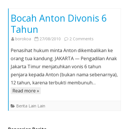
Bocah Anton Divonis 6
Tahun
on
borokoa
27/08/2010
2 Comments
Bocah
Penasihat hukum minta Anton dikembalikan ke
Anton
orang tua kandung. JAKARTA — Pengadilan Anak
Divonis
Jakarta Timur menjatuhkan vonis 6 tahun
6
penjara kepada Anton (bukan nama sebenarnya),
Tahun
12 tahun, karena terbukti membunuh…
Read more »
Berita Lain Lain