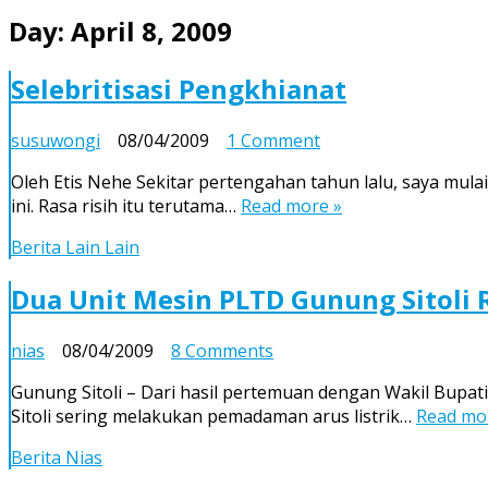
Day:
April 8, 2009
Selebritisasi Pengkhianat
on
susuwongi
08/04/2009
1 Comment
Selebritisasi
Oleh Etis Nehe Sekitar pertengahan tahun lalu, saya mul
Pengkhianat
ini. Rasa risih itu terutama…
Read more »
Berita Lain Lain
Dua Unit Mesin PLTD Gunung Sitoli 
on
nias
08/04/2009
8 Comments
Dua
Gunung Sitoli – Dari hasil pertemuan dengan Wakil Bup
Unit
Sitoli sering melakukan pemadaman arus listrik…
Read mo
Mesin
PLTD
Berita Nias
Gunung