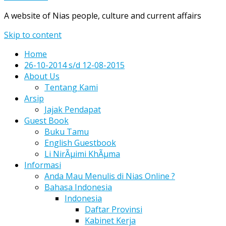
A website of Nias people, culture and current affairs
Skip to content
Home
26-10-2014 s/d 12-08-2015
About Us
Tentang Kami
Arsip
Jajak Pendapat
Guest Book
Buku Tamu
English Guestbook
Li NirÃµimi KhÃµma
Informasi
Anda Mau Menulis di Nias Online ?
Bahasa Indonesia
Indonesia
Daftar Provinsi
Kabinet Kerja