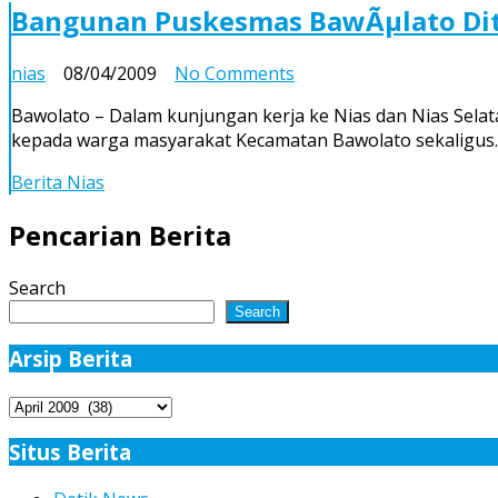
Sitoli
Bangunan Puskesmas BawÃµlato Dite
Rusak
on
nias
08/04/2009
No Comments
Bangunan
Bawolato – Dalam kunjungan kerja ke Nias dan Nias Sel
Puskesmas
kepada warga masyarakat Kecamatan Bawolato sekaligu
BawÃµlato
Diterlantarkan,
Berita Nias
Pasien
Dilayani
Pencarian Berita
di
Halaman
Search
Puskesmas
Search
Arsip Berita
Arsip
Berita
Situs Berita