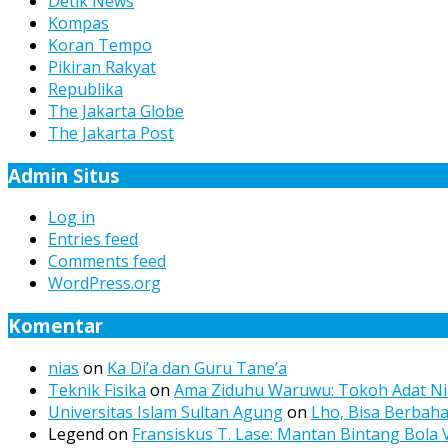
Detik News
Kompas
Koran Tempo
Pikiran Rakyat
Republika
The Jakarta Globe
The Jakarta Post
Admin Situs
Log in
Entries feed
Comments feed
WordPress.org
Komentar
nias
on
Ka Di’a dan Guru Tane’a
Teknik Fisika
on
Ama Ziduhu Waruwu: Tokoh Adat Nia
Universitas Islam Sultan Agung
on
Lho, Bisa Berbah
Legend
on
Fransiskus T. Lase: Mantan Bintang Bola 