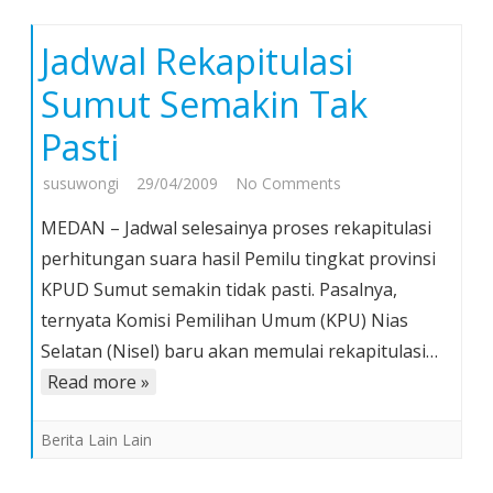
Jadwal Rekapitulasi
Sumut Semakin Tak
Pasti
on
susuwongi
29/04/2009
No Comments
Jadwal
MEDAN – Jadwal selesainya proses rekapitulasi
Rekapitulasi
perhitungan suara hasil Pemilu tingkat provinsi
Sumut
KPUD Sumut semakin tidak pasti. Pasalnya,
Semakin
ternyata Komisi Pemilihan Umum (KPU) Nias
Tak
Pasti
Selatan (Nisel) baru akan memulai rekapitulasi…
Read more »
Berita Lain Lain