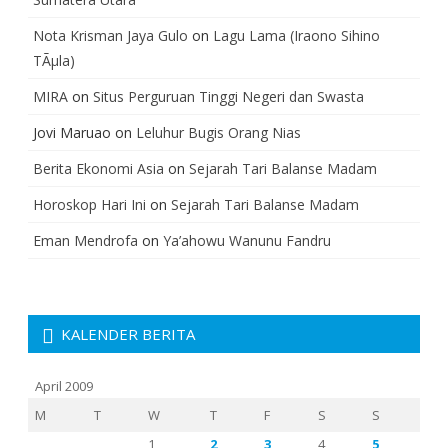
Nota Krisman Jaya Gulo
on
Lagu Lama (Iraono Sihino
TÃµla)
MIRA
on
Situs Perguruan Tinggi Negeri dan Swasta
Jovi Maruao
on
Leluhur Bugis Orang Nias
Berita Ekonomi Asia
on
Sejarah Tari Balanse Madam
Horoskop Hari Ini
on
Sejarah Tari Balanse Madam
Eman Mendrofa
on
Ya’ahowu Wanunu Fandru
KALENDER BERITA
April 2009
M
T
W
T
F
S
S
1
2
3
4
5