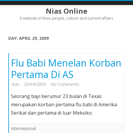
Nias Online
A website of Nias people, culture and current affairs
Skip
to
content
DAY:
APRIL 29, 2009
Flu Babi Menelan Korban
Pertama Di AS
on
nias
29/04/2009
No Comments
Flu
Seorang bayi berumur 23 bulan di Texas
Babi
merupakan korban pertama flu babi di Amerika
Menelan
Serikat dan pertama di luar Meksiko.
Korban
Pertama
Internasional
Di