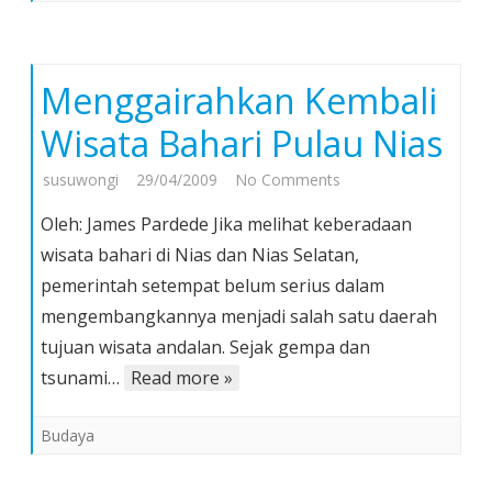
AS
Menggairahkan Kembali
Wisata Bahari Pulau Nias
on
susuwongi
29/04/2009
No Comments
Menggairahkan
Oleh: James Pardede Jika melihat keberadaan
Kembali
wisata bahari di Nias dan Nias Selatan,
Wisata
pemerintah setempat belum serius dalam
Bahari
mengembangkannya menjadi salah satu daerah
Pulau
Nias
tujuan wisata andalan. Sejak gempa dan
tsunami…
Read more »
Budaya