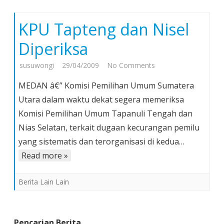
KPU Tapteng dan Nisel
Diperiksa
on
susuwongi
29/04/2009
No Comments
KPU
MEDAN â€” Komisi Pemilihan Umum Sumatera
Tapteng
Utara dalam waktu dekat segera memeriksa
dan
Komisi Pemilihan Umum Tapanuli Tengah dan
Nisel
Nias Selatan, terkait dugaan kecurangan pemilu
Diperiksa
yang sistematis dan terorganisasi di kedua…
Read more »
Berita Lain Lain
Pencarian Berita