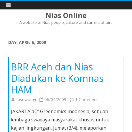
Nias Online
A website of Nias people, culture and current affairs
Skip
to
content
DAY:
APRIL 6, 2009
BRR Aceh dan Nias
Diadukan ke Komnas
HAM
on
susuwongi
06/04/2009
1 Comment
BRR
JAKARTA â€” Greenomics Indonesia, sebuah
Aceh
lembaga swadaya masyarakat khusus untuk
dan
kajian lingkungan, Jumat (3/4), melaporkan
Nias