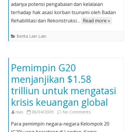
adanya potensi pengabaian dan kelalaian
Diadukan
ke
terhadap hak asasi korban tsunami oleh Badan
Komnas
Rehabilitasi dan Rekonstruksi…
Read more »
HAM
Berita Lain Lain
Pemimpin G20
menjanjikan $1.58
trilliun untuk mengatasi
krisis keuangan global
on
nias
06/04/2009
No Comments
Pemimpin
Para pemimpin negara-negara Kelompok 20
G20