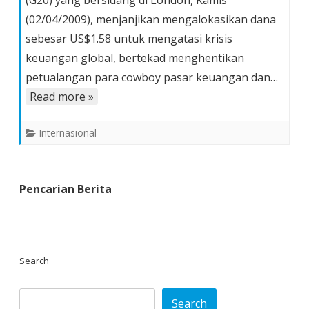
(G20) yang bersidang di London, Kamis
menjanjikan
(02/04/2009), menjanjikan mengalokasikan dana
$1.58
sebesar US$1.58 untuk mengatasi krisis
trilliun
untuk
keuangan global, bertekad menghentikan
mengatasi
petualangan para cowboy pasar keuangan dan…
krisis
Read more »
keuangan
global
Internasional
Pencarian Berita
Search
Search