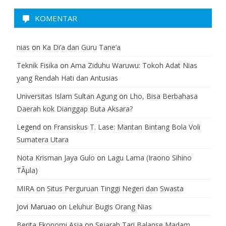
KOMENTAR
nias
on
Ka Di’a dan Guru Tane’a
Teknik Fisika
on
Ama Ziduhu Waruwu: Tokoh Adat Nias
yang Rendah Hati dan Antusias
Universitas Islam Sultan Agung
on
Lho, Bisa Berbahasa
Daerah kok Dianggap Buta Aksara?
Legend
on
Fransiskus T. Lase: Mantan Bintang Bola Voli
Sumatera Utara
Nota Krisman Jaya Gulo
on
Lagu Lama (Iraono Sihino
TÃµla)
MIRA
on
Situs Perguruan Tinggi Negeri dan Swasta
Jovi Maruao
on
Leluhur Bugis Orang Nias
Berita Ekonomi Asia
on
Sejarah Tari Balanse Madam