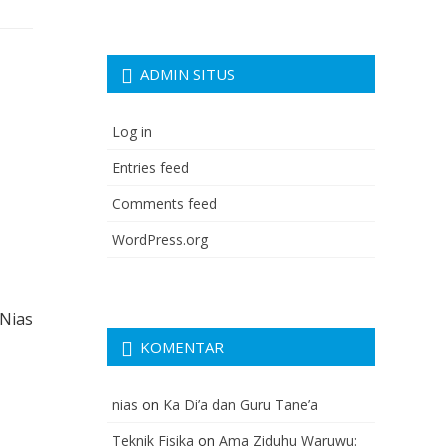
ADMIN SITUS
Log in
Entries feed
Comments feed
WordPress.org
-Nias
KOMENTAR
nias
on
Ka Di’a dan Guru Tane’a
Teknik Fisika
on
Ama Ziduhu Waruwu: