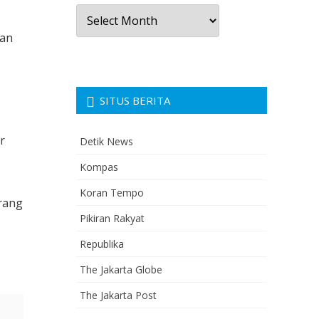
Arsip
Berita
dan
SITUS BERITA
r
Detik News
Kompas
Koran Tempo
orang
Pikiran Rakyat
Republika
The Jakarta Globe
The Jakarta Post