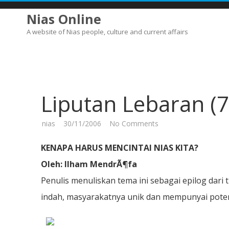
Nias Online
A website of Nias people, culture and current affairs
Liputan Lebaran (7
on
nias
30/11/2006
No Comments
Liputan
Lebaran
(7)
KENAPA HARUS MENCINTAI NIAS KITA?
–
Habis
Oleh: Ilham MendrÃ¶fa
Penulis menuliskan tema ini sebagai epilog dari 
indah, masyarakatnya unik dan mempunyai pote