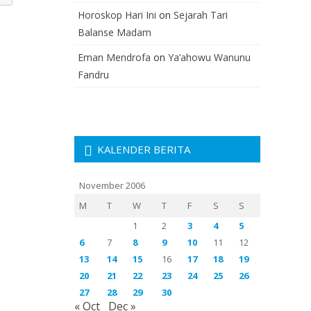
Horoskop Hari Ini
on
Sejarah Tari
Balanse Madam
Eman Mendrofa
on
Ya’ahowu Wanunu
Fandru
KALENDER BERITA
November 2006
M
T
W
T
F
S
S
1
2
3
4
5
6
7
8
9
10
11
12
13
14
15
16
17
18
19
20
21
22
23
24
25
26
27
28
29
30
« Oct
Dec »