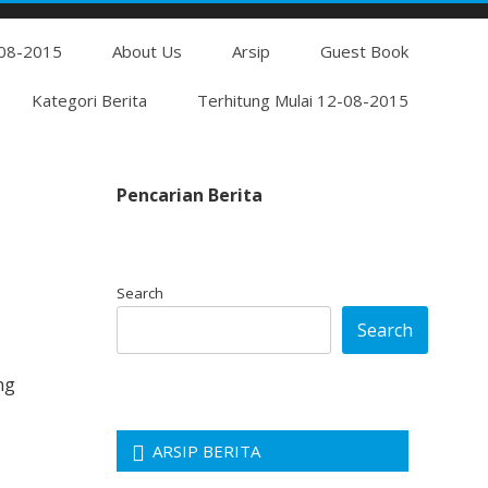
Skip
-08-2015
to
About Us
Arsip
Guest Book
content
Kategori Berita
Terhitung Mulai 12-08-2015
Pencarian Berita
Search
Search
ng
ARSIP BERITA