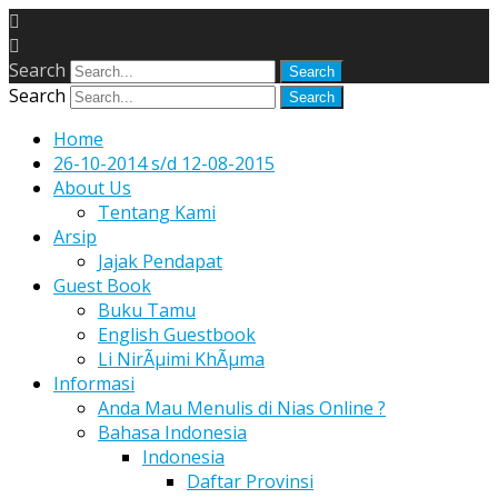
Search
Search
Home
26-10-2014 s/d 12-08-2015
About Us
Tentang Kami
Arsip
Jajak Pendapat
Guest Book
Buku Tamu
English Guestbook
Li NirÃµimi KhÃµma
Informasi
Anda Mau Menulis di Nias Online ?
Bahasa Indonesia
Indonesia
Daftar Provinsi