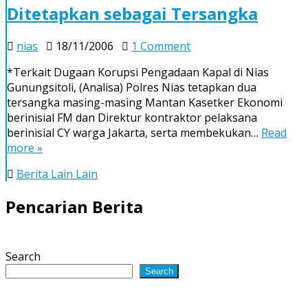
Ditetapkan sebagai Tersangka
on
nias
18/11/2006
1 Comment
Mantan
*Terkait Dugaan Korupsi Pengadaan Kapal di Nias
Kasetker
Gunungsitoli, (Analisa) Polres Nias tetapkan dua
Ekonomi
tersangka masing-masing Mantan Kasetker Ekonomi
dan
berinisial FM dan Direktur kontraktor pelaksana
Direktur
berinisial CY warga Jakarta, serta membekukan…
Read
Kontraktor
more »
Pelaksana
Ditetapkan
Berita Lain Lain
sebagai
Tersangka
Pencarian Berita
Search
Search