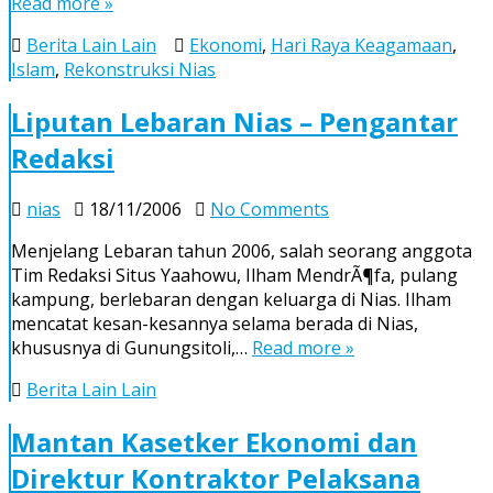
Read more »
Berita Lain Lain
Ekonomi
,
Hari Raya Keagamaan
,
Islam
,
Rekonstruksi Nias
Liputan Lebaran Nias – Pengantar
Redaksi
on
nias
18/11/2006
No Comments
Liputan
Menjelang Lebaran tahun 2006, salah seorang anggota
Lebaran
Tim Redaksi Situs Yaahowu, Ilham MendrÃ¶fa, pulang
Nias
kampung, berlebaran dengan keluarga di Nias. Ilham
–
mencatat kesan-kesannya selama berada di Nias,
Pengantar
khususnya di Gunungsitoli,…
Read more »
Redaksi
Berita Lain Lain
Mantan Kasetker Ekonomi dan
Direktur Kontraktor Pelaksana