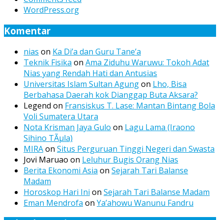
WordPress.org
Komentar
nias
on
Ka Di’a dan Guru Tane’a
Teknik Fisika
on
Ama Ziduhu Waruwu: Tokoh Adat
Nias yang Rendah Hati dan Antusias
Universitas Islam Sultan Agung
on
Lho, Bisa
Berbahasa Daerah kok Dianggap Buta Aksara?
Legend
on
Fransiskus T. Lase: Mantan Bintang Bola
Voli Sumatera Utara
Nota Krisman Jaya Gulo
on
Lagu Lama (Iraono
Sihino TÃµla)
MIRA
on
Situs Perguruan Tinggi Negeri dan Swasta
Jovi Maruao
on
Leluhur Bugis Orang Nias
Berita Ekonomi Asia
on
Sejarah Tari Balanse
Madam
Horoskop Hari Ini
on
Sejarah Tari Balanse Madam
Eman Mendrofa
on
Ya’ahowu Wanunu Fandru