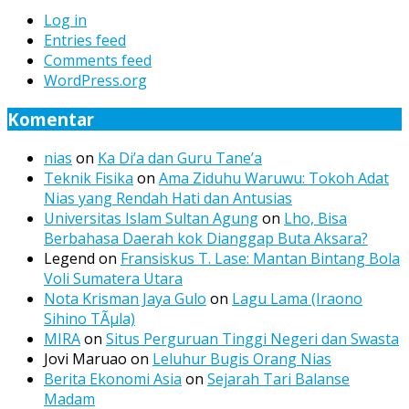
Log in
Entries feed
Comments feed
WordPress.org
Komentar
nias
on
Ka Di’a dan Guru Tane’a
Teknik Fisika
on
Ama Ziduhu Waruwu: Tokoh Adat
Nias yang Rendah Hati dan Antusias
Universitas Islam Sultan Agung
on
Lho, Bisa
Berbahasa Daerah kok Dianggap Buta Aksara?
Legend
on
Fransiskus T. Lase: Mantan Bintang Bola
Voli Sumatera Utara
Nota Krisman Jaya Gulo
on
Lagu Lama (Iraono
Sihino TÃµla)
MIRA
on
Situs Perguruan Tinggi Negeri dan Swasta
Jovi Maruao
on
Leluhur Bugis Orang Nias
Berita Ekonomi Asia
on
Sejarah Tari Balanse
Madam