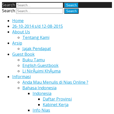
Search
Search
Home
26-10-2014 s/d 12-08-2015
About Us
Tentang Kami
Arsip
Jajak Pendapat
Guest Book
Buku Tamu
English Guestbook
Li NirÃµimi KhÃµma
Informasi
Anda Mau Menulis di Nias Online ?
Bahasa Indonesia
Indonesia
Daftar Provinsi
Kabinet Kerja
Info Nias