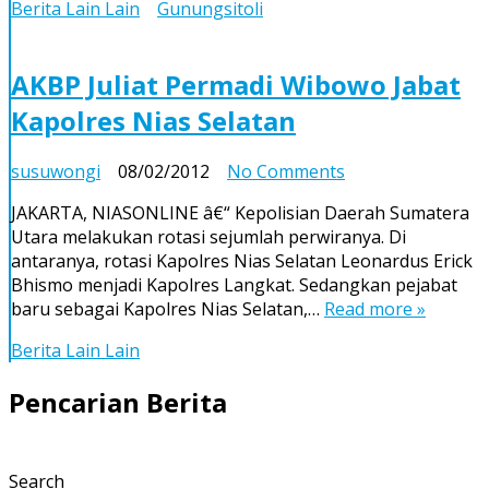
Berita Lain Lain
Gunungsitoli
AKBP Juliat Permadi Wibowo Jabat
Kapolres Nias Selatan
on
susuwongi
08/02/2012
No Comments
AKBP
JAKARTA, NIASONLINE â€“ Kepolisian Daerah Sumatera
Juliat
Utara melakukan rotasi sejumlah perwiranya. Di
Permadi
antaranya, rotasi Kapolres Nias Selatan Leonardus Erick
Wibowo
Bhismo menjadi Kapolres Langkat. Sedangkan pejabat
Jabat
baru sebagai Kapolres Nias Selatan,…
Read more »
Kapolres
Nias
Berita Lain Lain
Selatan
Pencarian Berita
Search