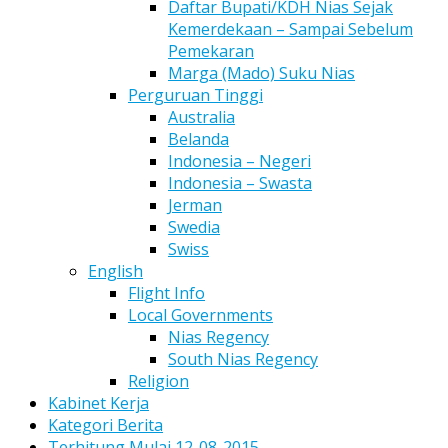
Daftar Bupati/KDH Nias Sejak
Kemerdekaan – Sampai Sebelum
Pemekaran
Marga (Mado) Suku Nias
Perguruan Tinggi
Australia
Belanda
Indonesia – Negeri
Indonesia – Swasta
Jerman
Swedia
Swiss
English
Flight Info
Local Governments
Nias Regency
South Nias Regency
Religion
Kabinet Kerja
Kategori Berita
Terhitung Mulai 12-08-2015