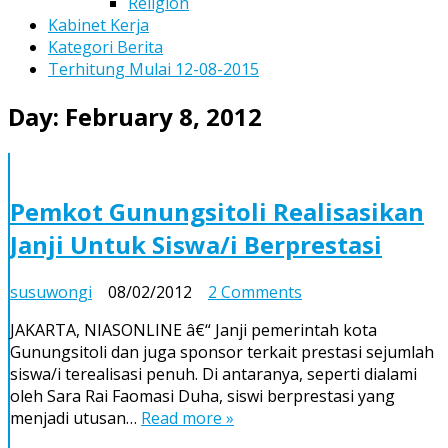
Religion
Kabinet Kerja
Kategori Berita
Terhitung Mulai 12-08-2015
Day:
February 8, 2012
Pemkot Gunungsitoli Realisasikan
Janji Untuk Siswa/i Berprestasi
on
susuwongi
08/02/2012
2 Comments
Pemkot
JAKARTA, NIASONLINE â€“ Janji pemerintah kota
Gunungsitoli
Gunungsitoli dan juga sponsor terkait prestasi sejumlah
Realisasikan
siswa/i terealisasi penuh. Di antaranya, seperti dialami
Janji
oleh Sara Rai Faomasi Duha, siswi berprestasi yang
Untuk
menjadi utusan…
Read more »
Siswa/i
Berprestasi