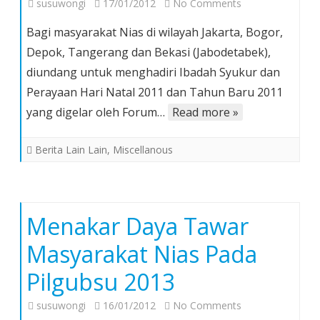
on
susuwongi
17/01/2012
No Comments
Undangan
Bagi masyarakat Nias di wilayah Jakarta, Bogor,
Perayaan
Depok, Tangerang dan Bekasi (Jabodetabek),
Natal
diundang untuk menghadiri Ibadah Syukur dan
FKNO
Perayaan Hari Natal 2011 dan Tahun Baru 2011
Se-
Jabodetabek
yang digelar oleh Forum…
Read more »
Berita Lain Lain
,
Miscellanous
Menakar Daya Tawar
Masyarakat Nias Pada
Pilgubsu 2013
on
susuwongi
16/01/2012
No Comments