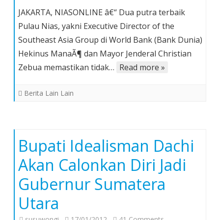
Dr.
JAKARTA, NIASONLINE â€“ Dua putra terbaik
Hekinus
Pulau Nias, yakni Executive Director of the
ManaÃ¶
Southeast Asia Group di World Bank (Bank Dunia)
dan
Hekinus ManaÃ¶ dan Mayor Jenderal Christian
Mayjen
Christian
Zebua memastikan tidak…
Read more »
Zebua
Tak
Berita Lain Lain
Calonkan
Diri
Bupati Idealisman Dachi
Akan Calonkan Diri Jadi
Gubernur Sumatera
Utara
on
susuwongi
17/01/2012
41 Comments