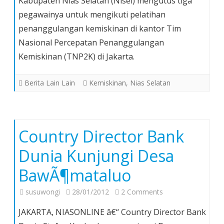
Kabupaten Nias Selatan (Nisel) mengutus tiga
Ikut
pegawainya untuk mengikuti pelatihan
Pelatihan
penanggulangan kemiskinan di kantor Tim
Penanggulangan
Kemiskinan
Nasional Percepatan Penanggulangan
di
Kemiskinan (TNP2K) di Jakarta.
TNP2K
Berita Lain Lain
Kemiskinan
,
Nias Selatan
Country Director Bank
Dunia Kunjungi Desa
BawÃ¶mataluo
on
susuwongi
28/01/2012
2 Comments
Country
JAKARTA, NIASONLINE â€“ Country Director Bank
Director