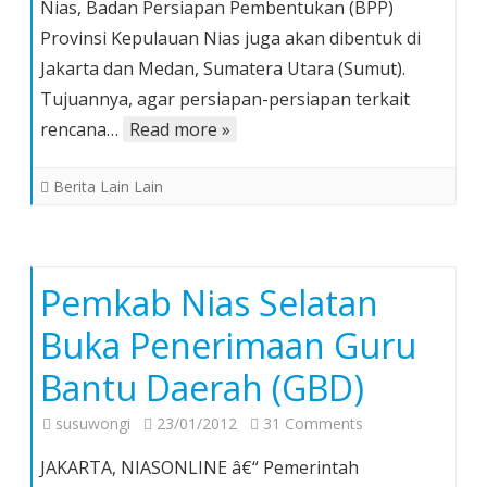
Nias, Badan Persiapan Pembentukan (BPP)
Kepulauan
Provinsi Kepulauan Nias juga akan dibentuk di
Nias
Jakarta dan Medan, Sumatera Utara (Sumut).
Akan
Dibentuk
Tujuannya, agar persiapan-persiapan terkait
di
rencana…
Read more »
Jakarta
dan
Berita Lain Lain
Medan
Pemkab Nias Selatan
Buka Penerimaan Guru
Bantu Daerah (GBD)
on
susuwongi
23/01/2012
31 Comments
Pemkab
JAKARTA, NIASONLINE â€“ Pemerintah
Nias