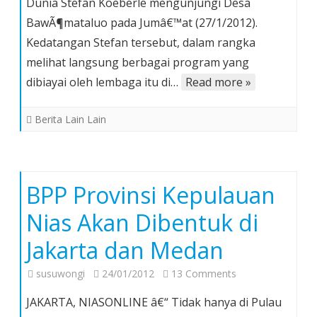
Dunia Stefan Koeberle mengunjungi Desa
Bank
BawÃ¶mataluo pada Jumâ€™at (27/1/2012).
Dunia
Kedatangan Stefan tersebut, dalam rangka
Kunjungi
Desa
melihat langsung berbagai program yang
BawÃ¶mataluo
dibiayai oleh lembaga itu di…
Read more »
Berita Lain Lain
BPP Provinsi Kepulauan
Nias Akan Dibentuk di
Jakarta dan Medan
on
susuwongi
24/01/2012
13 Comments
BPP
JAKARTA, NIASONLINE â€“ Tidak hanya di Pulau
Provinsi