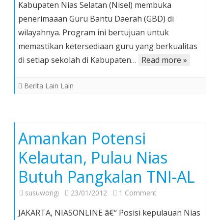
Kabupaten Nias Selatan (Nisel) membuka
Selatan
penerimaaan Guru Bantu Daerah (GBD) di
Buka
wilayahnya. Program ini bertujuan untuk
Penerimaan
Guru
memastikan ketersediaan guru yang berkualitas
Bantu
di setiap sekolah di Kabupaten…
Read more »
Daerah
(GBD)
Berita Lain Lain
Amankan Potensi
Kelautan, Pulau Nias
Butuh Pangkalan TNI-AL
on
susuwongi
23/01/2012
1 Comment
Amankan
JAKARTA, NIASONLINE â€“ Posisi kepulauan Nias
Potensi