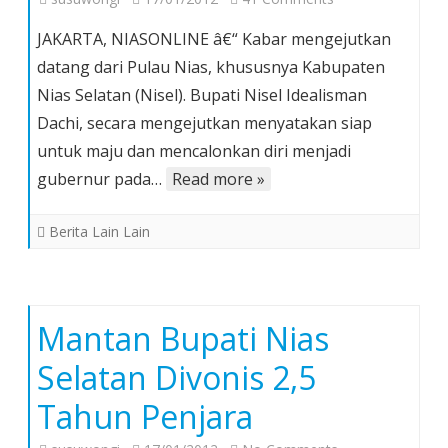
Bupati
JAKARTA, NIASONLINE â€“ Kabar mengejutkan
Idealisman
datang dari Pulau Nias, khususnya Kabupaten
Dachi
Nias Selatan (Nisel). Bupati Nisel Idealisman
Akan
Dachi, secara mengejutkan menyatakan siap
Calonkan
Diri
untuk maju dan mencalonkan diri menjadi
Jadi
gubernur pada…
Read more »
Gubernur
Sumatera
Berita Lain Lain
Utara
Mantan Bupati Nias
Selatan Divonis 2,5
Tahun Penjara