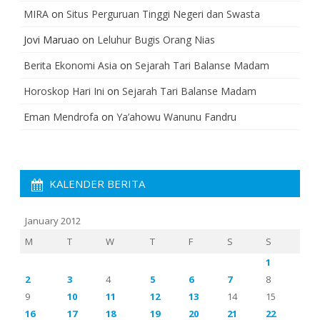
MIRA
on
Situs Perguruan Tinggi Negeri dan Swasta
Jovi Maruao
on
Leluhur Bugis Orang Nias
Berita Ekonomi Asia
on
Sejarah Tari Balanse Madam
Horoskop Hari Ini
on
Sejarah Tari Balanse Madam
Eman Mendrofa
on
Ya’ahowu Wanunu Fandru
KALENDER BERITA
January 2012
M
T
W
T
F
S
S
1
2
3
4
5
6
7
8
9
10
11
12
13
14
15
16
17
18
19
20
21
22