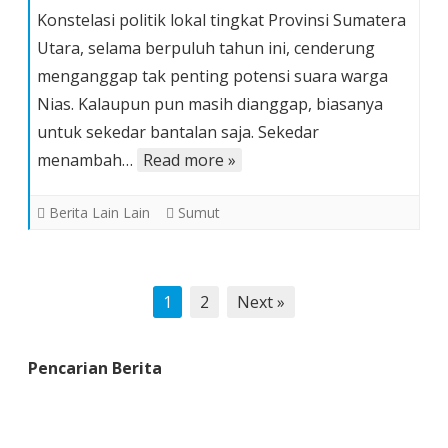
Menakar
Konstelasi politik lokal tingkat Provinsi Sumatera
Daya
Utara, selama berpuluh tahun ini, cenderung
Tawar
menganggap tak penting potensi suara warga
Masyarakat
Nias. Kalaupun pun masih dianggap, biasanya
Nias
Pada
untuk sekedar bantalan saja. Sekedar
Pilgubsu
menambah…
Read more »
2013
Berita Lain Lain
Sumut
Posts
1
2
Next »
pagination
Pencarian Berita