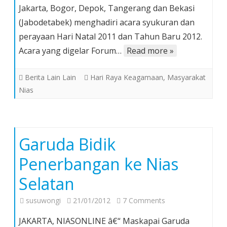
Jakarta, Bogor, Depok, Tangerang dan Bekasi
Nias
(Jabodetabek) menghadiri acara syukuran dan
di
perayaan Hari Natal 2011 dan Tahun Baru 2012.
Jabodetabek
Hadiri
Acara yang digelar Forum…
Read more »
Perayaan
Natal
Berita Lain Lain
Hari Raya Keagamaan
,
Masyarakat
FKNO
Nias
Garuda Bidik
Penerbangan ke Nias
Selatan
on
susuwongi
21/01/2012
7 Comments
Garuda
JAKARTA, NIASONLINE â€“ Maskapai Garuda
Bidik