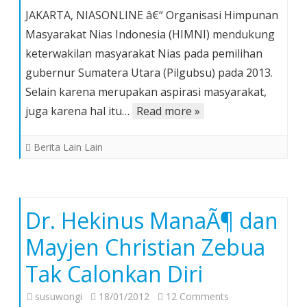
HIMNI
JAKARTA, NIASONLINE â€“ Organisasi Himpunan
Dukung
Masyarakat Nias Indonesia (HIMNI) mendukung
Keterwakilan
keterwakilan masyarakat Nias pada pemilihan
Masyarakat
gubernur Sumatera Utara (Pilgubsu) pada 2013.
Nias
Pada
Selain karena merupakan aspirasi masyarakat,
Pilgubsu
juga karena hal itu…
Read more »
2013
Berita Lain Lain
Dr. Hekinus ManaÃ¶ dan
Mayjen Christian Zebua
Tak Calonkan Diri
on
susuwongi
18/01/2012
12 Comments