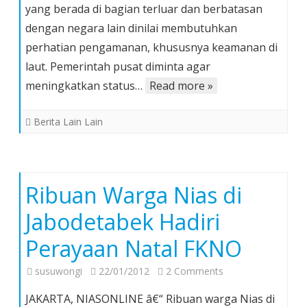
yang berada di bagian terluar dan berbatasan
Kelautan,
dengan negara lain dinilai membutuhkan
Pulau
perhatian pengamanan, khususnya keamanan di
Nias
Butuh
laut. Pemerintah pusat diminta agar
Pangkalan
meningkatkan status…
Read more »
TNI-
AL
Berita Lain Lain
Ribuan Warga Nias di
Jabodetabek Hadiri
Perayaan Natal FKNO
on
susuwongi
22/01/2012
2 Comments
Ribuan
JAKARTA, NIASONLINE â€“ Ribuan warga Nias di
Warga