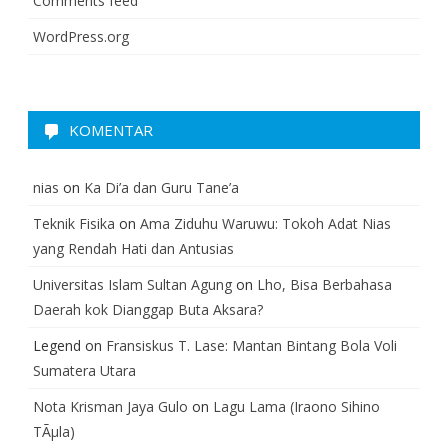
Comments feed
WordPress.org
KOMENTAR
nias
on
Ka Di’a dan Guru Tane’a
Teknik Fisika
on
Ama Ziduhu Waruwu: Tokoh Adat Nias
yang Rendah Hati dan Antusias
Universitas Islam Sultan Agung
on
Lho, Bisa Berbahasa
Daerah kok Dianggap Buta Aksara?
Legend
on
Fransiskus T. Lase: Mantan Bintang Bola Voli
Sumatera Utara
Nota Krisman Jaya Gulo
on
Lagu Lama (Iraono Sihino
TÃµla)