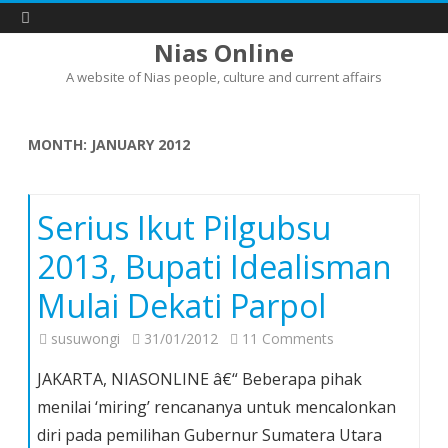
Nias Online
A website of Nias people, culture and current affairs
Skip
to
content
MONTH:
JANUARY 2012
Serius Ikut Pilgubsu
2013, Bupati Idealisman
Mulai Dekati Parpol
on
susuwongi
31/01/2012
11 Comments
Serius
JAKARTA, NIASONLINE â€“ Beberapa pihak
Ikut
menilai ‘miring’ rencananya untuk mencalonkan
Pilgubsu
diri pada pemilihan Gubernur Sumatera Utara
2013,