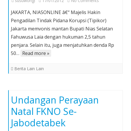
on
susuwongi
17/01/2012
No Comments
Mantan
JAKARTA, NIASONLINE â€“ Majelis Hakin
Bupati
Pengadilan Tindak Pidana Korupsi (Tipikor)
Nias
Jakarta memvonis mantan Bupati Nias Selatan
Selatan
Fahuwusa Laia dengan hukuman 2,5 tahun
Divonis
2,5
penjara. Selain itu, juga menjatuhkan denda Rp
Tahun
50…
Read more »
Penjara
Berita Lain Lain
Undangan Perayaan
Natal FKNO Se-
Jabodetabek