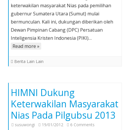
keterwakilan masyarakat Nias pada pemilihan
Selatan
gubernur Sumatera Utara (Sumut) mulai
Dukung
bermunculan. Kali ini, dukungan diberikan oleh
Putra
Nias
Dewan Pimpinan Cabang (DPC) Persatuan
Pada
Inteligensia Kristen Indonesia (PIKI)…
Pilgubsu
Read more »
2013
Berita Lain Lain
HIMNI Dukung
Keterwakilan Masyarakat
Nias Pada Pilgubsu 2013
on
susuwongi
19/01/2012
6 Comments