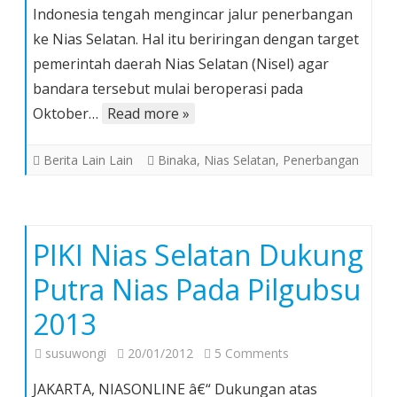
Indonesia tengah mengincar jalur penerbangan
Penerbangan
ke Nias Selatan. Hal itu beriringan dengan target
ke
pemerintah daerah Nias Selatan (Nisel) agar
Nias
Selatan
bandara tersebut mulai beroperasi pada
Oktober…
Read more »
Berita Lain Lain
Binaka
,
Nias Selatan
,
Penerbangan
PIKI Nias Selatan Dukung
Putra Nias Pada Pilgubsu
2013
on
susuwongi
20/01/2012
5 Comments
PIKI
JAKARTA, NIASONLINE â€“ Dukungan atas
Nias