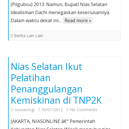
(Pilgubsu) 2013. Namun, Bupati Nias Selatan
Bupati
Idealisman
Idealisman Dachi menegaskan keseriusannya.
Mulai
Dalam waktu dekat ini…
Read more »
Dekati
Parpol
Berita Lain Lain
Nias Selatan Ikut
Pelatihan
Penanggulangan
Kemiskinan di TNP2K
on
susuwongi
30/01/2012
No Comments
Nias
JAKARTA, NIASONLINE â€“ Pemerintah
Selatan