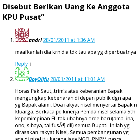
Disebut Berikan Uang Ke Anggota
KPU Pusat
”
andri
28/01/2011 at 1:36 AM
maafkanlah dia krn dia tdk tau apa yg diperbuatnya
Reply
↓
BoyOlifu
28/01/2011 at 11:01 AM
Horas Pak Saut,,trim’s atas keberanian Bapak
mengungkap kebenaran di depan publik dgn apa
yg Bapak alami, Doa rakyat nisel menyertai Bapak n
kluarga. Berkaca pd kinerja Pemda nisel selama 5th
kepemimpinan FL tak ubahnya orde baru(ama, ina,
ono, sibaya, talifusÃ¶ dll) semua Bupati. Inilah yg
dirasakan rakyat Nisel, Semua pembangunan yg
ada di nisel itu karena jasa NGO, PNPM pasca