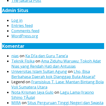
The Jakarta Post
Admin Situs
Log in
Entries feed
Comments feed
WordPress.org
Komentar
nias
on
Ka Di’a dan Guru Tane’a
Teknik Fisika
on
Ama Ziduhu Waruwu: Tokoh Adat
Nias yang Rendah Hati dan Antusias
Universitas Islam Sultan Agung
on
Lho, Bisa
Berbahasa Daerah kok Dianggap Buta Aksara?
Legend
on
Fransiskus T. Lase: Mantan Bintang Bola
Voli Sumatera Utara
Nota Krisman Jaya Gulo
on
Lagu Lama (Iraono
Sihino TÃµla)
MIRA
on
Situs Perguruan Tinggi Negeri dan Swasta