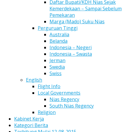
Daftar Bupati/KDH Nias Sejak
Kemerdekaan – Sampai Sebelum
Pemekaran
Marga (Mado) Suku Nias
Perguruan Tinggi
Australia
Belanda
Indonesia – Negeri
Indonesia – Swasta
Jerman
Swedia
Swiss
English
Flight Info
Local Governments
Nias Regency
South Nias Regency
Religion
Kabinet Kerja
Kategori Berita
Terhitung Mulai 12-08-2015