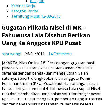
Religion
Kabinet Kerja
Kategori Berita
Terhitung Mulai 12-08-2015
Gugatan Pilkada Nisel di MK –
Fahuwusa Laia Disebut Berikan
Uang Ke Anggota KPU Pusat
on
susuwongi
26/01/2011
14 Comments
Gugatan
JAKARTA, Nias Online â€“ Persidangan gugatan hasil
Pilkada
pilkada Nias Selatan (Nisel) di Mahkamah Konstitusi
Nisel
diwarnai dengan pengakuan mengejutkan. Salah
di
satunya, seperti diungkapkan oleh anggota Komisi
MK
Pemilihan Umum (KPU) Pusat Saut Hamonangan Sirait
–
bahwa dirinya ditemui oleh Fahuwusa Laia (Bupati Nisel,
Fahuwusa
red) dan memberikan uang dalam satu kantong sebesar
Laia
Rp 99.900.000. Saut mengaku, pemberian uang itu terkait
Disebut
dengan penganuliran pasangan itu sebagai peserta