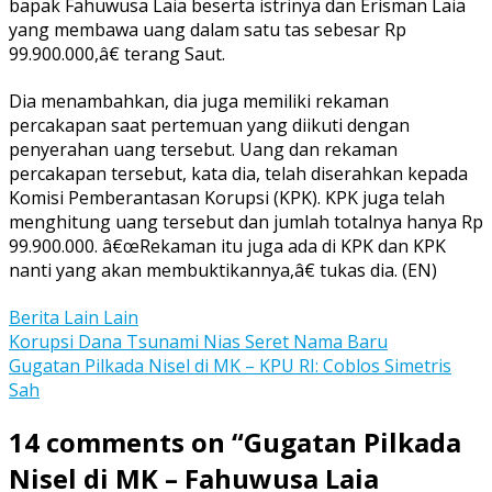
bapak Fahuwusa Laia beserta istrinya dan Erisman Laia
yang membawa uang dalam satu tas sebesar Rp
99.900.000,â€ terang Saut.
Dia menambahkan, dia juga memiliki rekaman
percakapan saat pertemuan yang diikuti dengan
penyerahan uang tersebut. Uang dan rekaman
percakapan tersebut, kata dia, telah diserahkan kepada
Komisi Pemberantasan Korupsi (KPK). KPK juga telah
menghitung uang tersebut dan jumlah totalnya hanya Rp
99.900.000. â€œRekaman itu juga ada di KPK dan KPK
nanti yang akan membuktikannya,â€ tukas dia. (EN)
Berita Lain Lain
Post
Korupsi Dana Tsunami Nias Seret Nama Baru
Gugatan Pilkada Nisel di MK – KPU RI: Coblos Simetris
navigation
Sah
14 comments on “
Gugatan Pilkada
Nisel di MK – Fahuwusa Laia