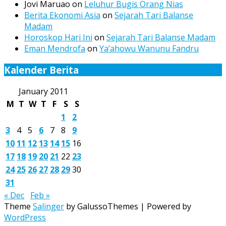
Jovi Maruao
on
Leluhur Bugis Orang Nias
Berita Ekonomi Asia
on
Sejarah Tari Balanse
Madam
Horoskop Hari Ini
on
Sejarah Tari Balanse Madam
Eman Mendrofa
on
Ya’ahowu Wanunu Fandru
Kalender Berita
January 2011
M
T
W
T
F
S
S
1
2
3
4
5
6
7
8
9
10
11
12
13
14
15
16
17
18
19
20
21
22
23
24
25
26
27
28
29
30
31
« Dec
Feb »
Theme
Salinger
by GalussoThemes | Powered by
WordPress