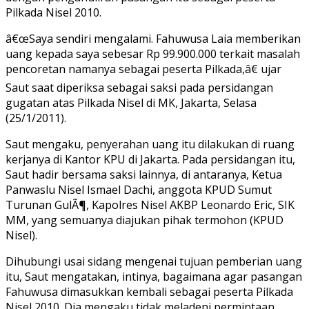
Berikan
Pilkada Nisel 2010.
Uang
Ke
â€œSaya sendiri mengalami. Fahuwusa Laia memberikan
Anggota
uang kepada saya sebesar Rp 99.900.000 terkait masalah
KPU
pencoretan namanya sebagai peserta Pilkada,â€ ujar
Pusat
Saut saat diperiksa sebagai saksi pada persidangan
gugatan atas Pilkada Nisel di MK, Jakarta, Selasa
(25/1/2011).
Saut mengaku, penyerahan uang itu dilakukan di ruang
kerjanya di Kantor KPU di Jakarta. Pada persidangan itu,
Saut hadir bersama saksi lainnya, di antaranya, Ketua
Panwaslu Nisel Ismael Dachi, anggota KPUD Sumut
Turunan GulÃ¶, Kapolres Nisel AKBP Leonardo Eric, SIK
MM, yang semuanya diajukan pihak termohon (KPUD
Nisel).
Dihubungi usai sidang mengenai tujuan pemberian uang
itu, Saut mengatakan, intinya, bagaimana agar pasangan
Fahuwusa dimasukkan kembali sebagai peserta Pilkada
Nisel 2010. Dia mengaku tidak meladeni permintaan