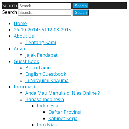
Search
Search
Home
26-10-2014 s/d 12-08-2015
About Us
Tentang Kami
Arsip
Jajak Pendapat
Guest Book
Buku Tamu
English Guestbook
Li NirÃµimi KhÃµma
Informasi
Anda Mau Menulis di Nias Online ?
Bahasa Indonesia
Indonesia
Daftar Provinsi
Kabinet Kerja
Info Nias