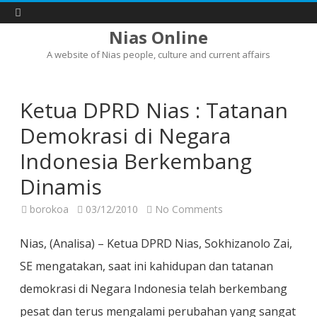
Nias Online
A website of Nias people, culture and current affairs
Skip
to
content
Ketua DPRD Nias : Tatanan
Demokrasi di Negara
Indonesia Berkembang
Dinamis
on
borokoa
03/12/2010
No Comments
Ketua
DPRD
Nias
Nias, (Analisa) – Ketua DPRD Nias, Sokhizanolo Zai,
:
Tatanan
SE mengatakan, saat ini kahidupan dan tatanan
Demokrasi
di
demokrasi di Negara Indonesia telah berkembang
Negara
Indonesia
Berkembang
pesat dan terus mengalami perubahan yang sangat