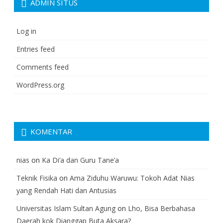
ADMIN SITUS
Log in
Entries feed
Comments feed
WordPress.org
KOMENTAR
nias
on
Ka Di’a dan Guru Tane’a
Teknik Fisika
on
Ama Ziduhu Waruwu: Tokoh Adat Nias
yang Rendah Hati dan Antusias
Universitas Islam Sultan Agung
on
Lho, Bisa Berbahasa
Daerah kok Dianggap Buta Aksara?