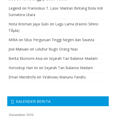
Legend
on
Fransiskus T. Lase: Mantan Bintang Bola Voli
Sumatera Utara
Nota Krisman Jaya Gulo
on
Lagu Lama (Iraono Sihino
TÃµla)
MIRA
on
Situs Perguruan Tinggi Negeri dan Swasta
Jovi Maruao
on
Leluhur Bugis Orang Nias
Berita Ekonomi Asia
on
Sejarah Tari Balanse Madam
Horoskop Hari Ini
on
Sejarah Tari Balanse Madam
Eman Mendrofa
on
Ya’ahowu Wanunu Fandru
KALENDER BERITA
December 2010