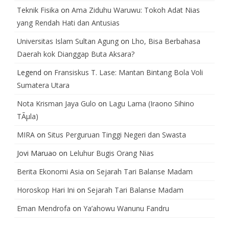
Teknik Fisika
on
Ama Ziduhu Waruwu: Tokoh Adat Nias
yang Rendah Hati dan Antusias
Universitas Islam Sultan Agung
on
Lho, Bisa Berbahasa
Daerah kok Dianggap Buta Aksara?
Legend
on
Fransiskus T. Lase: Mantan Bintang Bola Voli
Sumatera Utara
Nota Krisman Jaya Gulo
on
Lagu Lama (Iraono Sihino
TÃµla)
MIRA
on
Situs Perguruan Tinggi Negeri dan Swasta
Jovi Maruao
on
Leluhur Bugis Orang Nias
Berita Ekonomi Asia
on
Sejarah Tari Balanse Madam
Horoskop Hari Ini
on
Sejarah Tari Balanse Madam
Eman Mendrofa
on
Ya’ahowu Wanunu Fandru