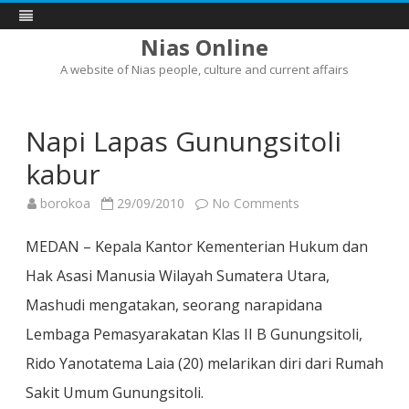
Nias Online
A website of Nias people, culture and current affairs
Skip
to
content
Napi Lapas Gunungsitoli
kabur
on
borokoa
29/09/2010
No Comments
Napi
Lapas
Gunungsitoli
MEDAN – Kepala Kantor Kementerian Hukum dan
kabur
Hak Asasi Manusia Wilayah Sumatera Utara,
Mashudi mengatakan, seorang narapidana
Lembaga Pemasyarakatan Klas II B Gunungsitoli,
Rido Yanotatema Laia (20) melarikan diri dari Rumah
Sakit Umum Gunungsitoli.